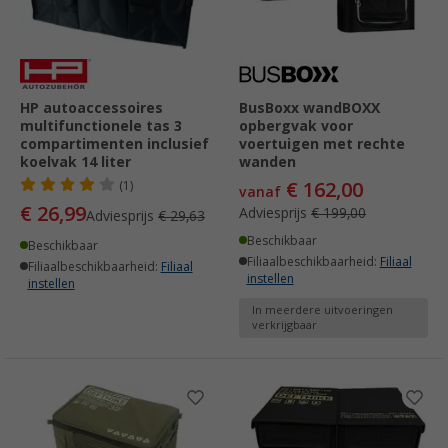
HP autoaccessoires
BusBoxx wandBOXX
multifunctionele tas 3
opbergvak voor
compartimenten inclusief
voertuigen met rechte
koelvak 14 liter
wanden
€ 162,00
(1)
vanaf
€ 26,99
Adviesprijs
€ 199,00
Adviesprijs
€ 29,63
Beschikbaar
Beschikbaar
Filiaalbeschikbaarheid:
Filiaal
Filiaalbeschikbaarheid:
Filiaal
instellen
instellen
In meerdere uitvoeringen
verkrijgbaar