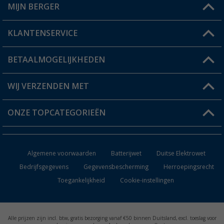
MIJN BERGER
Winkel vinden
KLANTENSERVICE
Mijn account
Status bestelling
BETAALMOGELIJKHEDEN
FAQ & Contact
Berger voordeelkaart
Verzendinformatie
WIJ VERZENDEN MET
Verlanglijstje
Retourneren
ONZE TOPCATEGORIEËN
Catalogus
Camper en caravan accessoires
Dealer worden
Algemene voorwaarden
Batterijwet
Duitse Elektrowet
Keukenaccessoires
Bedrijfsgegevens
Gegevensbescherming
Herroepingsrecht
Toegankelijkheid
Cookie-instellingen
Campingmeubilair
Campingtoiletten
Alle prijzen zijn incl. btw, gratis bezorging vanaf €50 binnen Duitsland, excl. toeslag voor