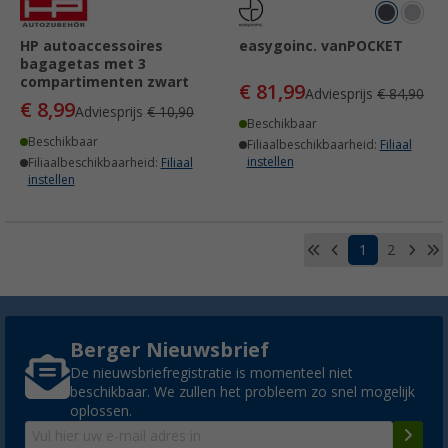
HP autoaccessoires
easygoinc. vanPOCKET
bagagetas met 3
compartimenten zwart
€ 81,99
Adviesprijs
€ 84,90
€ 8,99
Adviesprijs
€ 10,90
Beschikbaar
Beschikbaar
Filiaalbeschikbaarheid:
Filiaal
instellen
Filiaalbeschikbaarheid:
Filiaal
instellen
1
2
Berger Nieuwsbrief
De nieuwsbriefregistratie is momenteel niet
beschikbaar. We zullen het probleem zo snel mogelijk
oplossen.