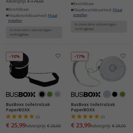
Adviesprijs
€ 179,00
Beschikbaar
Beschikbaar
Filiaalbeschikbaarheid:
Filiaal
instellen
Filiaalbeschikbaarheid:
Filiaal
instellen
In meerdere uitvoeringen
verkrijgbaar
In meerdere uitvoeringen
verkrijgbaar
-10%
-17%
BusBoxx toiletrolzak
BusBoxx toiletrolzak
PaperBOXX
PaperBOXX
(2)
(2)
€ 25,99
€ 23,99
Adviesprijs
€ 29,00
Adviesprijs
€ 29,00