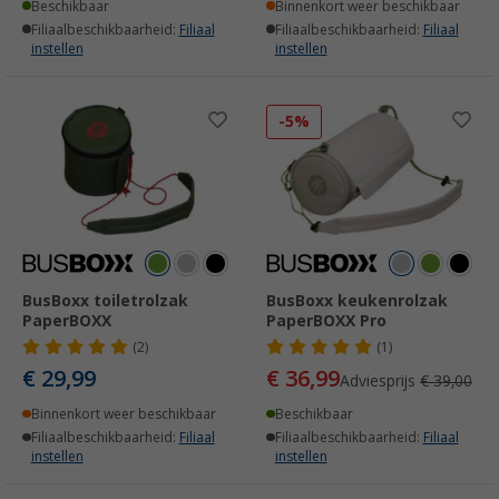
Beschikbaar
Binnenkort weer beschikbaar
Filiaalbeschikbaarheid:
Filiaal
Filiaalbeschikbaarheid:
Filiaal
instellen
instellen
-5%
BusBoxx toiletrolzak
BusBoxx keukenrolzak
PaperBOXX
PaperBOXX Pro
(2)
(1)
€ 29,99
€ 36,99
Adviesprijs
€ 39,00
Binnenkort weer beschikbaar
Beschikbaar
Filiaalbeschikbaarheid:
Filiaal
Filiaalbeschikbaarheid:
Filiaal
instellen
instellen