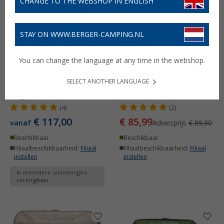
CHANGE TO THE WEBSHOP IN ENGLISH
-4%
STAY ON WWW.BERGER-CAMPING.NL
You can change the language at any time in the webshop.
SELECT ANOTHER LANGUAGE
Bus-Boxx utilitywallBOXX
Petromax Catago Box 50
large
liter
(4)
(2)
€ 117,00
€ 85,99
vanaf
Adviesprijs
€ 89,90
Beschikbaar
Beschikbaar
Filiaalbeschikbaarheid:
Filiaal
Filiaalbeschikbaarheid:
Filiaal
instellen
instellen
In meerdere uitvoeringen
verkrijgbaar