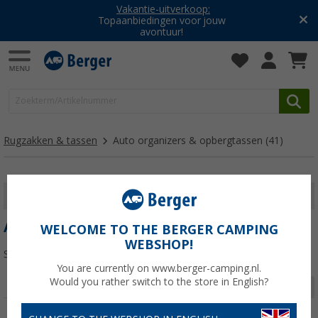
Vakantie-uitverkoop:
Topaanbiedingen voor jouw
avontuur!
Rugzakken & tassen
Auto organizers & opbergtassen
(41)
FILTER WEERGEVEN
AUTO ORGANIZERS & OPBERGTASSEN
WELCOME TO THE BERGER CAMPING
WEBSHOP!
Sorteren:
You are currently on www.berger-camping.nl.
Would you rather switch to the store in English?
Pagina 1 van 2