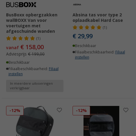
BusBoxx opbergzakken
Absina tas voor type 2
wallBOXX Van voor
oplaadkabel Hard Case
voertuigen met
(1)
afgeschuinde wanden
€ 29,99
(1)
€ 158,00
Beschikbaar
vanaf
Filiaalbeschikbaarheid:
Filiaal
Adviesprijs
€ 199,00
instellen
Beschikbaar
Filiaalbeschikbaarheid:
Filiaal
instellen
In meerdere uitvoeringen
verkrijgbaar
-12%
-12%