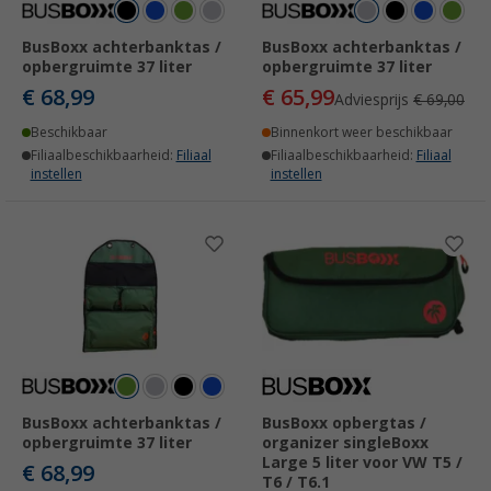
BusBoxx achterbanktas /
BusBoxx achterbanktas /
opbergruimte 37 liter
opbergruimte 37 liter
€ 68,99
€ 65,99
Adviesprijs
€ 69,00
Beschikbaar
Binnenkort weer beschikbaar
Filiaalbeschikbaarheid:
Filiaal
Filiaalbeschikbaarheid:
Filiaal
instellen
instellen
BusBoxx achterbanktas /
BusBoxx opbergtas /
opbergruimte 37 liter
organizer singleBoxx
Large 5 liter voor VW T5 /
€ 68,99
T6 / T6.1