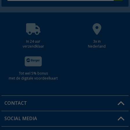
In 24 uur
3x in
verzendklaar
Nederland
Tot wel 5% bonus
met de digitale voordeelkaart
CONTACT
SOCIAL MEDIA
Een vraag?