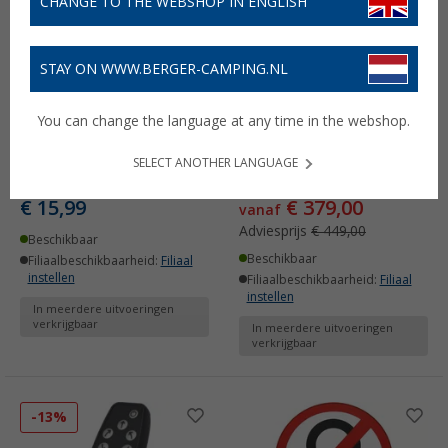
CHANGE TO THE WEBSHOP IN ENGLISH
STAY ON WWW.BERGER-CAMPING.NL
You can change the language at any time in the webshop.
Berger afdekking voor
Vervangingsmotor voor
manoeuvreerhulp
de Berger Titanium
SELECT ANOTHER LANGUAGE
Titanium
manoeuvreerhulp
€ 15,99
€ 379,00
vanaf
Adviesprijs
€ 449,00
Beschikbaar
Beschikbaar
Filiaalbeschikbaarheid:
Filiaal
instellen
Filiaalbeschikbaarheid:
Filiaal
instellen
In meerdere uitvoeringen
verkrijgbaar
In meerdere uitvoeringen
verkrijgbaar
-13%