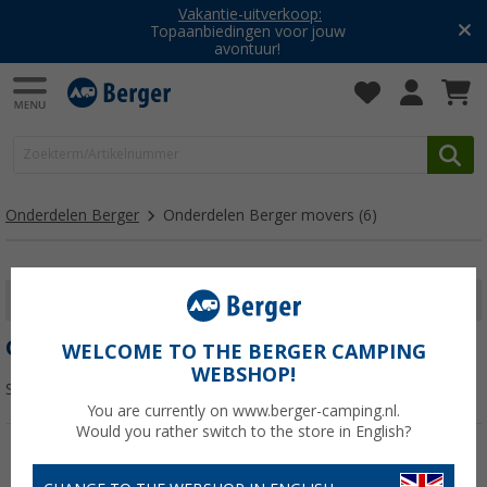
Vakantie-uitverkoop:
Topaanbiedingen voor jouw
avontuur!
Onderdelen Berger
Onderdelen Berger movers
(6)
FILTER WEERGEVEN
ONDERDELEN BERGER MOVERS
WELCOME TO THE BERGER CAMPING
WEBSHOP!
Sorteren:
You are currently on www.berger-camping.nl.
Would you rather switch to the store in English?
-15%