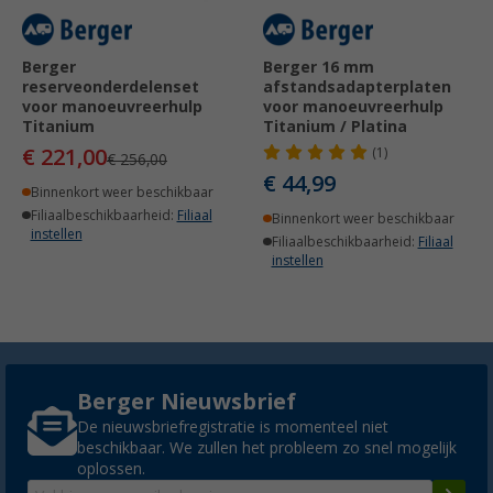
Berger
Berger 16 mm
reserveonderdelenset
afstandsadapterplaten
voor manoeuvreerhulp
voor manoeuvreerhulp
Titanium
Titanium / Platina
€ 221,00
(1)
€ 256,00
€ 44,99
Binnenkort weer beschikbaar
Filiaalbeschikbaarheid:
Filiaal
Binnenkort weer beschikbaar
instellen
Filiaalbeschikbaarheid:
Filiaal
instellen
Berger Nieuwsbrief
De nieuwsbriefregistratie is momenteel niet
beschikbaar. We zullen het probleem zo snel mogelijk
oplossen.