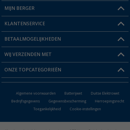
MIJN BERGER
Winkel vinden
KLANTENSERVICE
Mijn account
Status bestelling
BETAALMOGELIJKHEDEN
FAQ & Contact
Berger voordeelkaart
Verzendinformatie
WIJ VERZENDEN MET
Verlanglijstje
Retourneren
ONZE TOPCATEGORIEËN
Catalogus
Camper en caravan accessoires
Dealer worden
Algemene voorwaarden
Batterijwet
Duitse Elektrowet
Keukenaccessoires
Bedrijfsgegevens
Gegevensbescherming
Herroepingsrecht
Toegankelijkheid
Cookie-instellingen
Campingmeubilair
Campingtoiletten