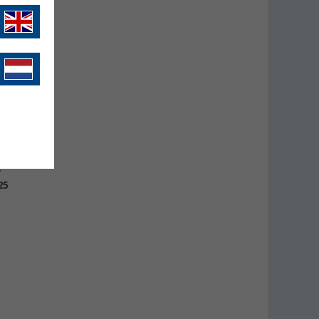
ntage
r
25