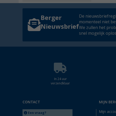
De nieuwsbriefregis
Berger
momenteel niet be
Nieuwsbrief
We zullen het pro
snel mogelijk oplo
In 24 uur
verzendklaar
CONTACT
MIJN BER
Mijn acco
Een vraag?