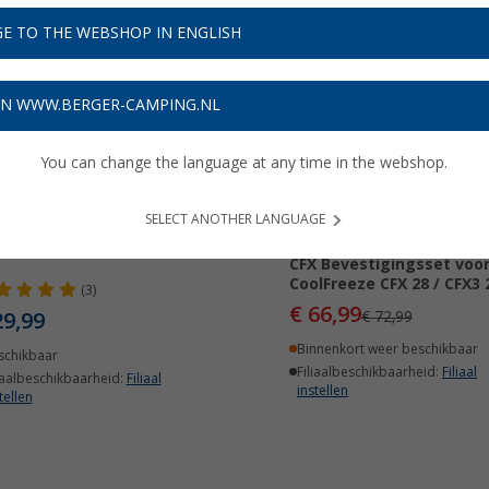
E TO THE WEBSHOP IN ENGLISH
-8%
ON WWW.BERGER-CAMPING.NL
You can change the language at any time in the webshop.
SELECT ANOTHER LANGUAGE
arnier voor verdamperklep
Dometic Kit voertuigmo
CFX Bevestigingsset voo
CoolFreeze CFX 28 / CFX3 
(3)
€ 66,99
29,99
€ 72,99
Binnenkort weer beschikbaar
schikbaar
Filiaalbeschikbaarheid:
Filiaal
iaalbeschikbaarheid:
Filiaal
instellen
tellen