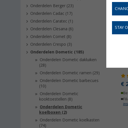
Onderdelen Berger (23)
CHANG
Onderdelen Cadac (17)
Onderdelen Caratec (1)
STAY 
Onderdelen Clesana (6)
Onderdelen Comet (8)
Onderdelen Crespo (3)
Onderdelen Dometic (185)
Onderdelen Dometic dakluiken
Sch
(28)
Onderdelen Dometic ramen (29)
Onderdelen Dometic barbecues
€ 
(10)
Be
Onderdelen Dometic
kooktoestellen (8)
Fil
ins
Onderdelen Dometic
koelboxen (2)
Onderdelen Dometic koelkasten
(74)