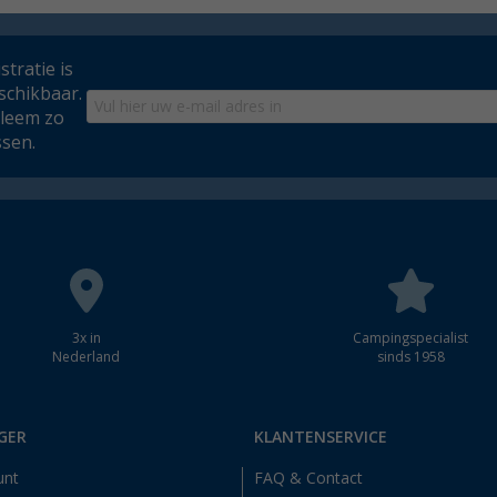
tratie is
schikbaar.
bleem zo
ssen.
3x in
Campingspecialist
Nederland
sinds 1958
GER
KLANTENSERVICE
unt
FAQ & Contact