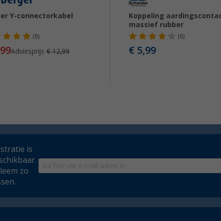
er Y-connectorkabel
Koppeling aardingsconta
massief rubber
(8)
(6)
,99
€ 5,99
Adviesprijs
€ 12,99
tratie is
schikbaar.
bleem zo
ssen.