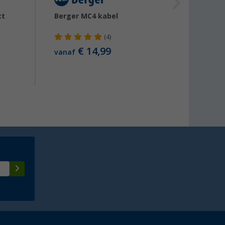
ct
Berger MC4 kabel
Aqiila
laad/
240W
(4)
€ 14,99
vanaf
vanaf
Advies