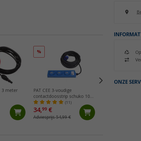
Be
INFORMAT
%
%
Op
Ver
ONZE SERV
 3 meter
PAT CEE 3-voudige
Berger Y-connecto
contactdoosstrip schuko 10
(7)
meter
(11)
34,
€
9,
€
99
99
Adviesprijs 54,99 €
Adviesprijs 12,99 €