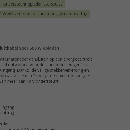
Ondersteunt opladen tot 500 W
Werkt alleen in oplaadmodus, geen ontlading
luitkabel voor 500 W opladen
lternatorlader aansluiten op een energiecentrale
ciaal ontworpen voor de laadmodus en geeft tot
-ingang. Dankzij de veilige stekkerverbinding en
wbaar. Als je een 24 V-systeem gebruikt, zorg er
 van meer dan 48 V ondersteunt.
0-ingang
luiting)
erden
t minstens 48 V ondersteunen