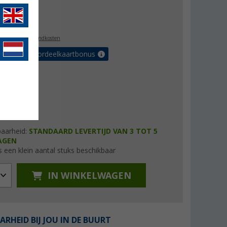
js
€ 35,00
9,99
l. BTW
plus verzendkosten
r tot 5% voordeelkaartbonus
baarheid:
STANDAARD LEVERTIJD VAN 3 TOT 5
AGEN
s een klein aantal stuks beschikbaar
IN WINKELWAGEN
ARHEID BIJ JOU IN DE BUURT