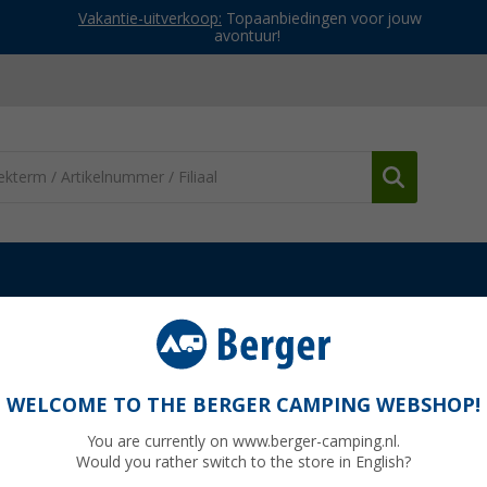
Vakantie-uitverkoop:
Topaanbiedingen voor jouw
avontuur!
connectors
EcoFlow XT60 Uitgangskabel Alternator Oplader / Aanslu
ator Oplader / Aansluitkabel voor centrale
WELCOME TO THE BERGER CAMPING WEBSHOP!
You are currently on www.berger-camping.nl.
Would you rather switch to the store in English?