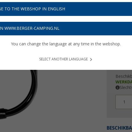
Adviespri
€ 2
E TO THE WEBSHOP IN ENGLISH
Prijzen inc
ON WWW.BERGER-CAMPING.NL
Verzeke
You can change the language at any time in the webshop.
SELECT ANOTHER LANGUAGE
Beschik
WERKD
Slecht
1
BESCHIKBA