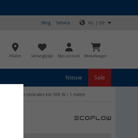
Blog
Service
NL | DE
Filialen
Verlanglijstje
Mijn account
Winkelwagen
Nieuw
Sale
itkabel voor centrales tot 500 W / 1 meter
s