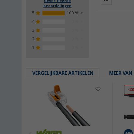
Geverifieerde
beoordelingen
5
100 %
4
0 %
3
0 %
2
0 %
1
0 %
VERGELIJKBARE ARTIKELEN
MEER VAN 
-2