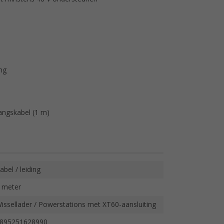
ng
ngskabel (1 m)
abel / leiding
 meter
issellader / Powerstations met XT60-aansluiting
895251628990