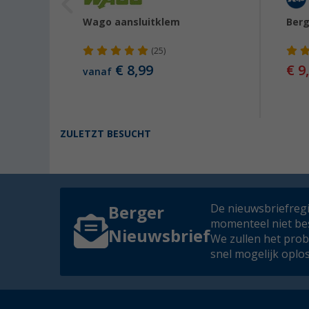
el
Wago aansluitklem
Berg
(25)
€ 8,99
€ 9
vanaf
ZULETZT BESUCHT
De nieuwsbriefregis
Berger
momenteel niet be
Nieuwsbrief
We zullen het pro
snel mogelijk oplo