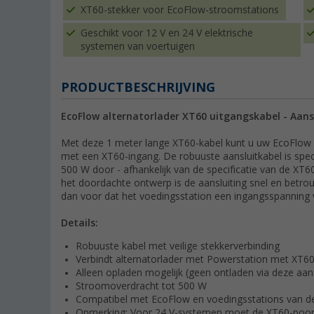
XT60-stekker voor EcoFlow-stroomstations
Geschikt voor 12 V en 24 V elektrische
systemen van voertuigen
PRODUCTBESCHRIJVING
EcoFlow alternatorlader XT60 uitgangskabel - Aans
Met deze 1 meter lange XT60-kabel kunt u uw EcoFlow a
met een XT60-ingang. De robuuste aansluitkabel is spe
500 W door - afhankelijk van de specificatie van de XT60
het doordachte ontwerp is de aansluiting snel en betrou
dan voor dat het voedingsstation een ingangsspanning
Details:
Robuuste kabel met veilige stekkerverbinding
Verbindt alternatorlader met Powerstation met XT6
Alleen opladen mogelijk (geen ontladen via deze aans
Stroomoverdracht tot 500 W
Compatibel met EcoFlow en voedingsstations van d
Opmerking: Voor 24 V-systemen moet de XT60-poor