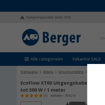
Kampeerspecialist sinds 1958
Alle categorieën
Vakantie SALE
Startpagina
Elektra
Stroomverdeling
Kabels & 
EcoFlow XT60 Uitgangskabel Altern
tot 500 W / 1 meter
(1)
Artikelnr: 764218