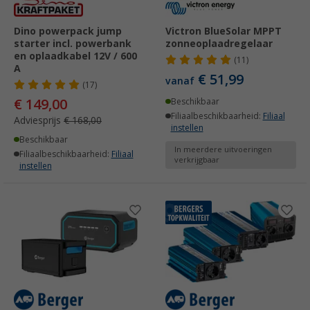
Dino powerpack jump
Victron BlueSolar MPPT
starter incl. powerbank
zonneoplaadregelaar
en oplaadkabel 12V / 600
(11)
A
€ 51,99
vanaf
(17)
€ 149,00
Beschikbaar
Filiaalbeschikbaarheid:
Filiaal
Adviesprijs
€ 168,00
instellen
Beschikbaar
In meerdere uitvoeringen
Filiaalbeschikbaarheid:
Filiaal
verkrijgbaar
instellen