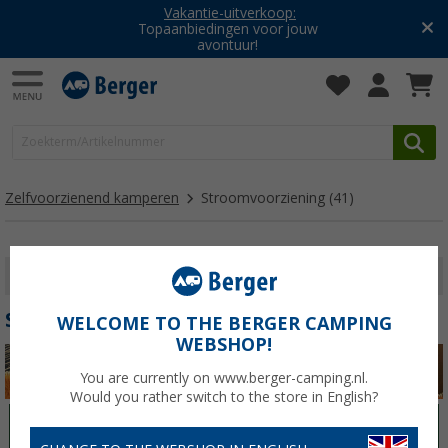
Vakantie-uitverkoop:
Topaanbiedingen voor jouw
avontuur!
Zelfvoorzienend kamperen
Stroomvoorziening
(41)
FILTER WEERGEVEN
STROOMVOORZIENING
WELCOME TO THE BERGER CAMPING
WEBSHOP!
You are currently on www.berger-camping.nl.
Would you rather switch to the store in English?
Stroomvoorziening
Watervoorziening