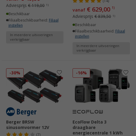
(14)
Adviesprijs
€ 119,00
1)
€ 629,00
1)
vanaf
Beschikbaar
Adviesprijs
€ 839,50
1)
Filiaalbeschikbaarheid:
Filiaal
Beschikbaar
instellen
Filiaalbeschikbaarheid:
Filiaal
In meerdere uitvoeringen
instellen
verkrijgbaar
In meerdere uitvoeringen
verkrijgbaar
-30%
-16%
Berger BRSW
EcoFlow Delta 3
sinusomvormer 12V
draagbare
energiecentrale 1 kWh
(7)