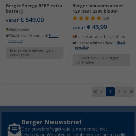
Berger Energy BEBP extra
Berger sinusomvormer
batterij
12V naar 230V blauw
€ 549,00
(54)
vanaf
€ 43,99
vanaf
Beschikbaar
Filiaalbeschikbaarheid:
Filiaal
Binnenkort weer beschikbaar
instellen
Filiaalbeschikbaarheid:
Filiaal
instellen
In meerdere uitvoeringen
verkrijgbaar
In meerdere uitvoeringen
verkrijgbaar
1
2
Berger Nieuwsbrief
De nieuwsbriefregistratie is momenteel niet
beschikbaar. We zullen het probleem zo snel mogelijk