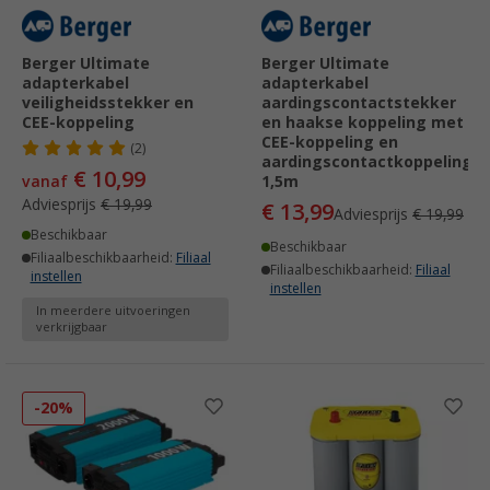
Berger Ultimate
Berger Ultimate
adapterkabel
adapterkabel
veiligheidsstekker en
aardingscontactstekker
CEE-koppeling
en haakse koppeling met
CEE-koppeling en
(2)
aardingscontactkoppeling
€ 10,99
vanaf
1,5m
Adviesprijs
€ 19,99
€ 13,99
Adviesprijs
€ 19,99
Beschikbaar
Beschikbaar
Filiaalbeschikbaarheid:
Filiaal
Filiaalbeschikbaarheid:
Filiaal
instellen
instellen
In meerdere uitvoeringen
verkrijgbaar
-20%