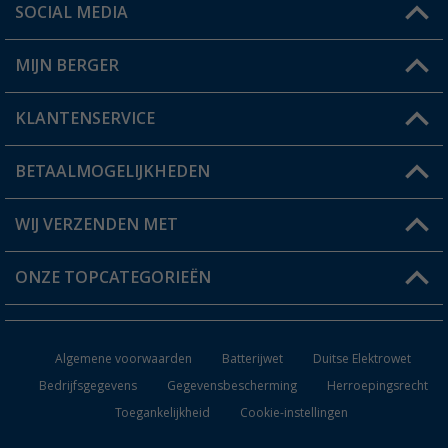
SOCIAL MEDIA
Een vraag?
MIJN BERGER
Winkel vinden
KLANTENSERVICE
Mijn account
Status bestelling
BETAALMOGELIJKHEDEN
FAQ & Contact
Berger voordeelkaart
Verzendinformatie
WIJ VERZENDEN MET
Verlanglijstje
Retourneren
ONZE TOPCATEGORIEËN
Catalogus
Camper en caravan accessoires
Dealer worden
Algemene voorwaarden
Batterijwet
Duitse Elektrowet
Keukenaccessoires
Bedrijfsgegevens
Gegevensbescherming
Herroepingsrecht
Toegankelijkheid
Cookie-instellingen
Campingmeubilair