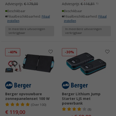
Adviesprijs
€ 179,00
Adviesprijs
€ 116,81
1)
Beschikbaar
Beschikbaar
Filiaalbeschikbaarheid:
Filiaal
Filiaalbeschikbaarheid:
Filiaal
instellen
instellen
In meerdere uitvoeringen
In meerdere uitvoeringen
verkrijgbaar
verkrijgbaar
-40%
-30%
Berger opvouwbare
Berger Lithium Jump
zonnepanelenset 100 W
Starter LJS met
powerbank
(
Over
100)
(8)
€ 119,00