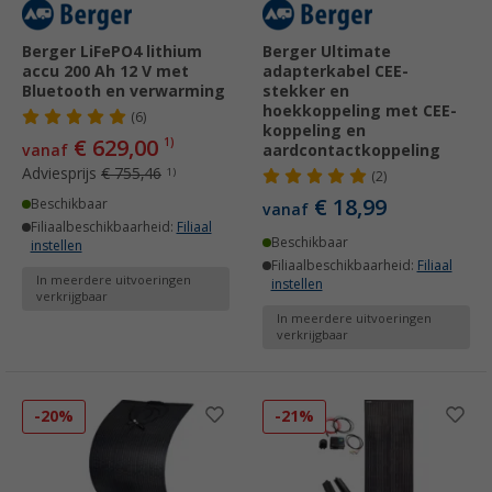
Berger LiFePO4 lithium
Berger Ultimate
accu 200 Ah 12 V met
adapterkabel CEE-
Bluetooth en verwarming
stekker en
hoekkoppeling met CEE-
(6)
koppeling en
€ 629,00
1)
vanaf
aardcontactkoppeling
Adviesprijs
€ 755,46
1)
(2)
€ 18,99
Beschikbaar
vanaf
Filiaalbeschikbaarheid:
Filiaal
Beschikbaar
instellen
Filiaalbeschikbaarheid:
Filiaal
In meerdere uitvoeringen
instellen
verkrijgbaar
In meerdere uitvoeringen
verkrijgbaar
-20%
-21%