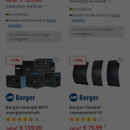
vanaf
Adviesprijs
€ 119,00
1)
Adviesprijs
€ 671,43
1)
Beschikbaar
Beschikbaar
Filiaalbeschikbaarheid:
Filiaal
instellen
Filiaalbeschikbaarheid:
Filiaal
instellen
In meerdere uitvoeringen
verkrijgbaar
In meerdere uitvoeringen
verkrijgbaar
-11%
-34%
Berger energie BEPS
Berger flexibel
energiecentrale
zonnepaneel FX
(8)
(7)
€ 159,00
€ 75,99
1)
vanaf
vanaf