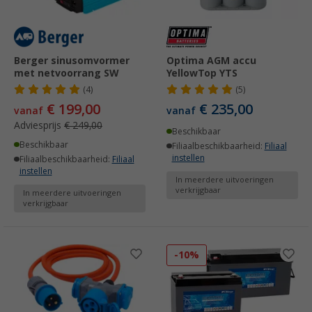
Berger sinusomvormer
Optima AGM accu
met netvoorrang SW
YellowTop YTS
(4)
(5)
€ 199,00
€ 235,00
vanaf
vanaf
Adviesprijs
€ 249,00
Beschikbaar
Beschikbaar
Filiaalbeschikbaarheid:
Filiaal
instellen
Filiaalbeschikbaarheid:
Filiaal
instellen
In meerdere uitvoeringen
verkrijgbaar
In meerdere uitvoeringen
verkrijgbaar
-10%