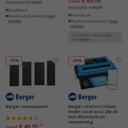
€ 69,99
vanaf
Adviesprijs
€ 199,00
Adviesprijs
€ 99,99
Beschikbaar
Beschikbaar
Filiaalbeschikbaarheid:
Filiaal
instellen
Filiaalbeschikbaarheid:
Filiaal
instellen
In meerdere uitvoeringen
verkrijgbaar
-57%
-25%
Berger zonnepaneel
Berger LiFePO4 Lithium
onder-stoel accu 200 Ah
met Bluetooth en
(7)
verwarming
€ 49,99
1)
vanaf