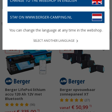
CHANGE TO THE WEBSHOP IN ENGLISH
Gasvoorziening
Sanitair
Huishouden
STAY ON WWW.BERGER-CAMPING.NL
Sorteren:
You can change the language at any time in the webshop.
Pagina 1 van 2
SELECT ANOTHER LANGUAGE
-50%
-57%
Berger LifePo4 lithium
Berger opvouwbaar
accu 120 Ah 12V met
zonnepaneel XT
Bluetooth
(27)
(96)
€ 50,99
1)
vanaf
€ 335,00
1)