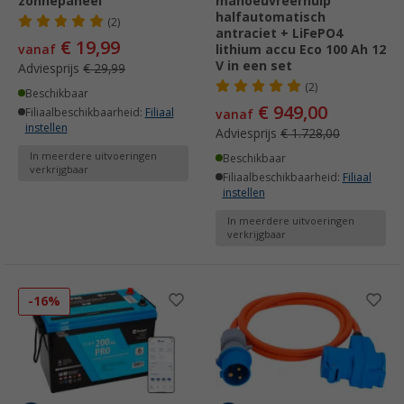
zonnepaneel
manoeuvreerhulp
halfautomatisch
(2)
antraciet + LiFePO4
€ 19,99
vanaf
lithium accu Eco 100 Ah 12
V in een set
Adviesprijs
€ 29,99
(2)
Beschikbaar
€ 949,00
Filiaalbeschikbaarheid:
Filiaal
vanaf
instellen
Adviesprijs
€ 1.728,00
In meerdere uitvoeringen
Beschikbaar
verkrijgbaar
Filiaalbeschikbaarheid:
Filiaal
instellen
In meerdere uitvoeringen
verkrijgbaar
-16%