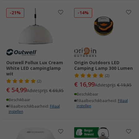
-21%
-14%
Outwell Pollux Lux Cream
Origin Outdoors LED
White LED campinglamp
Camping Lamp 300 Lumen
wit
(2)
(2)
€ 16,99
Adviesprijs
€ 19,95
€ 54,99
Adviesprijs
€ 69,95
Beschikbaar
Beschikbaar
Filiaalbeschikbaarheid:
Filiaal
instellen
Filiaalbeschikbaarheid:
Filiaal
instellen