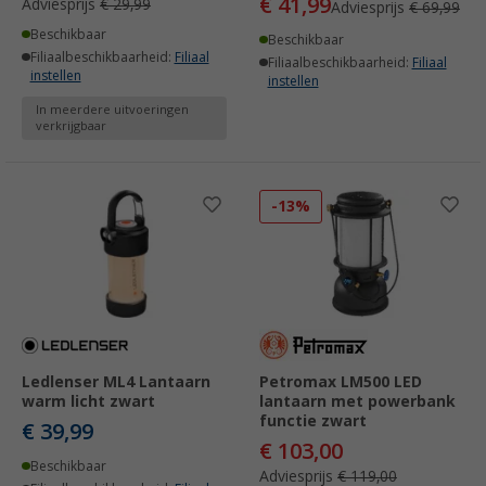
€ 41,99
Adviesprijs
€ 29,99
Adviesprijs
€ 69,99
Beschikbaar
Beschikbaar
Filiaalbeschikbaarheid:
Filiaal
Filiaalbeschikbaarheid:
Filiaal
instellen
instellen
In meerdere uitvoeringen
verkrijgbaar
-13%
Ledlenser ML4 Lantaarn
Petromax LM500 LED
warm licht zwart
lantaarn met powerbank
functie zwart
€ 39,99
€ 103,00
Beschikbaar
Adviesprijs
€ 119,00