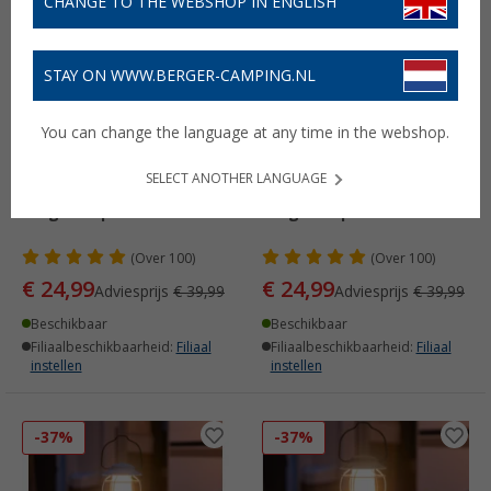
CHANGE TO THE WEBSHOP IN ENGLISH
-37%
-37%
STAY ON WWW.BERGER-CAMPING.NL
You can change the language at any time in the webshop.
SELECT ANOTHER LANGUAGE
Berger Hopuni Pro
Berger Hopuni Pro
(
Over
100)
(
Over
100)
€ 24,99
€ 24,99
Adviesprijs
€ 39,99
Adviesprijs
€ 39,99
Beschikbaar
Beschikbaar
Filiaalbeschikbaarheid:
Filiaal
Filiaalbeschikbaarheid:
Filiaal
instellen
instellen
-37%
-37%