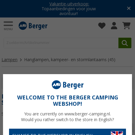
Vakantie-uitverkoop:
Topaanbiedingen voor jouw
avontuur!
Lampen
Hanglampen, kampeer- en stormlantaarns
(45)
FILTER WEERGEVEN
HANGLAMPEN, KAMPEER- EN
WELCOME TO THE BERGER CAMPING
STORMLANTAARNS
WEBSHOP!
Sorteren:
You are currently on www.berger-camping.nl.
Would you rather switch to the store in English?
Pagina 1 van 2