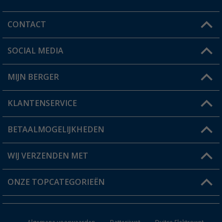
CONTACT
SOCIAL MEDIA
Een vraag?
MIJN BERGER
Winkel vinden
KLANTENSERVICE
Mijn account
Status bestelling
BETAALMOGELIJKHEDEN
FAQ & Contact
Berger voordeelkaart
Verzendinformatie
WIJ VERZENDEN MET
Verlanglijstje
Retourneren
ONZE TOPCATEGORIEËN
Catalogus
Camper en caravan accessoires
Dealer worden