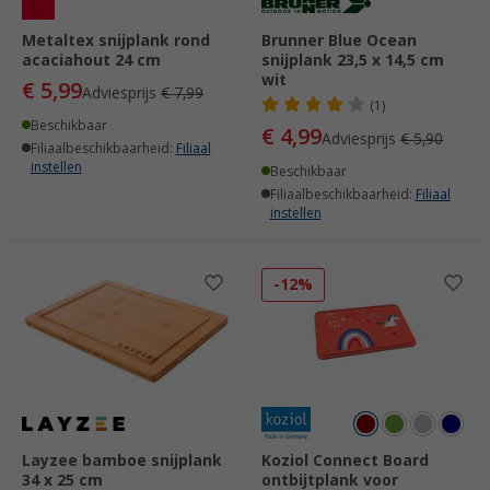
Metaltex snijplank rond
Brunner Blue Ocean
acaciahout 24 cm
snijplank 23,5 x 14,5 cm
wit
€ 5,99
Adviesprijs
€ 7,99
(1)
Beschikbaar
€ 4,99
Adviesprijs
€ 5,90
Filiaalbeschikbaarheid:
Filiaal
instellen
Beschikbaar
Filiaalbeschikbaarheid:
Filiaal
instellen
-12%
Layzee bamboe snijplank
Koziol Connect Board
34 x 25 cm
ontbijtplank voor