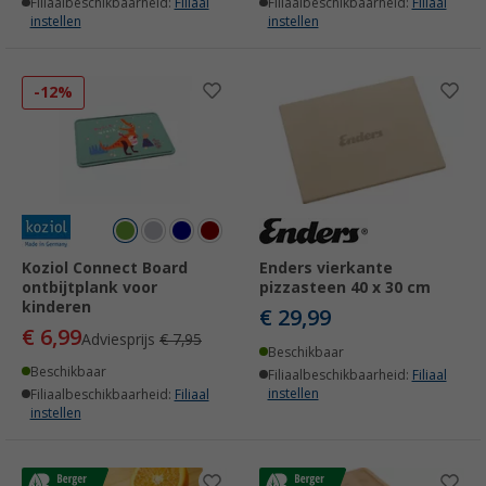
Filiaalbeschikbaarheid:
Filiaal
Filiaalbeschikbaarheid:
Filiaal
instellen
instellen
-12%
Koziol Connect Board
Enders vierkante
ontbijtplank voor
pizzasteen 40 x 30 cm
kinderen
€ 29,99
€ 6,99
Adviesprijs
€ 7,95
Beschikbaar
Beschikbaar
Filiaalbeschikbaarheid:
Filiaal
instellen
Filiaalbeschikbaarheid:
Filiaal
instellen