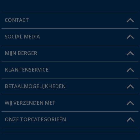
CONTACT
SOCIAL MEDIA
Een vraag?
MIJN BERGER
Winkel vinden
KLANTENSERVICE
Mijn account
Status bestelling
BETAALMOGELIJKHEDEN
FAQ & Contact
Berger voordeelkaart
Verzendinformatie
WIJ VERZENDEN MET
Verlanglijstje
Retourneren
ONZE TOPCATEGORIEËN
Catalogus
Camper en caravan accessoires