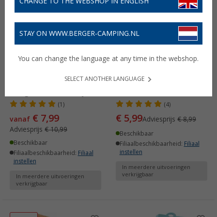
CHANGE TO THE WEBSHOP IN ENGLISH
-27%
-33%
STAY ON WWW.BERGER-CAMPING.NL
You can change the language at any time in the webshop.
SELECT ANOTHER LANGUAGE
Steuber snijplank graniet
Berger bamboe snijplank
design incl. schilmesje
(1)
(4)
€ 7,99
€ 5,99
vanaf
Adviesprijs
€ 8,99
Adviesprijs
€ 10,99
Beschikbaar
Beschikbaar
Filiaalbeschikbaarheid:
Filiaal
instellen
Filiaalbeschikbaarheid:
Filiaal
instellen
In meerdere uitvoeringen
verkrijgbaar
In meerdere uitvoeringen
verkrijgbaar