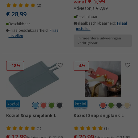
€ 5,99
vanaf
(2)
Adviesprijs
€ 7,99
€ 28,99
Beschikbaar
Filiaalbeschikbaarheid:
Filiaal
Beschikbaar
instellen
Filiaalbeschikbaarheid:
Filiaal
instellen
In meerdere uitvoeringen
verkrijgbaar
-18%
-4%
Koziol Snap snijplank L
Koziol Snap snijplank L
(1)
(1)
€ 17,99
€ 20,99
Adviesprijs
€ 21,95
Adviesprijs
€ 21,95