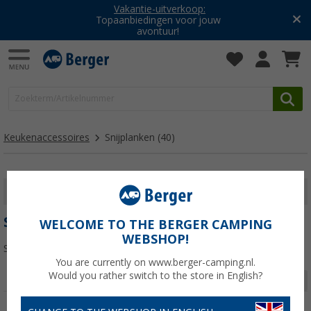
Vakantie-uitverkoop:
Topaanbiedingen voor jouw
avontuur!
Keukenaccessoires
Snijplanken
(40)
FILTER WEERGEVEN
SNIJPLANKEN
WELCOME TO THE BERGER CAMPING
WEBSHOP!
Sorteren:
You are currently on www.berger-camping.nl.
Would you rather switch to the store in English?
Pagina 1 van 2