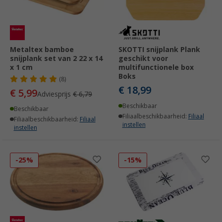
Metaltex bamboe
SKOTTI snijplank Plank
snijplank set van 2 22 x 14
geschikt voor
x 1 cm
multifunctionele box
Boks
(8)
€ 18,99
€ 5,99
Adviesprijs
€ 6,79
Beschikbaar
Beschikbaar
Filiaalbeschikbaarheid:
Filiaal
Filiaalbeschikbaarheid:
Filiaal
instellen
instellen
-25%
-15%