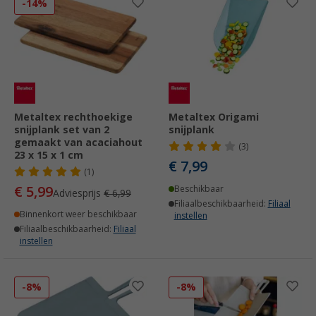
-14%
Metaltex rechthoekige
Metaltex Origami
snijplank set van 2
snijplank
gemaakt van acaciahout
(3)
23 x 15 x 1 cm
€ 7,99
(1)
€ 5,99
Beschikbaar
Adviesprijs
€ 6,99
Filiaalbeschikbaarheid:
Filiaal
Binnenkort weer beschikbaar
instellen
Filiaalbeschikbaarheid:
Filiaal
instellen
-8%
-8%