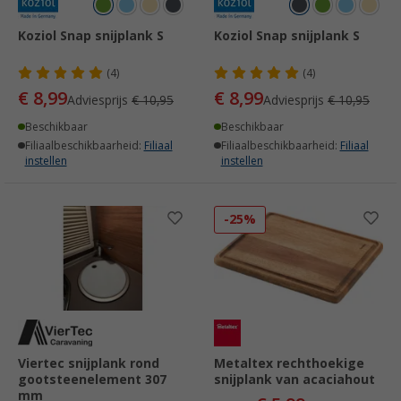
Koziol Snap snijplank S
Koziol Snap snijplank S
(4)
(4)
€ 8,99
€ 8,99
Adviesprijs
€ 10,95
Adviesprijs
€ 10,95
Beschikbaar
Beschikbaar
Filiaalbeschikbaarheid:
Filiaal
Filiaalbeschikbaarheid:
Filiaal
instellen
instellen
-25%
Viertec snijplank rond
Metaltex rechthoekige
gootsteenelement 307
snijplank van acaciahout
mm