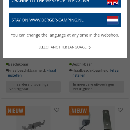
CHANGE TO THE WEBSHOP IN ENGLISH
STAY ON WWW.BERGER-CAMPING.NL
You can change the language at any time in the webshop.
klickandsafe Classic
klickandsafe Classic Pro
deurslot
deurslot
SELECT ANOTHER LANGUAGE
€ 349,00
€ 369,00
vanaf
vanaf
Beschikbaar
Beschikbaar
Filiaalbeschikbaarheid:
Filiaal
Filiaalbeschikbaarheid:
Filiaal
instellen
instellen
In meerdere uitvoeringen
In meerdere uitvoeringen
verkrijgbaar
verkrijgbaar