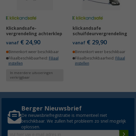
Klickandsafe-
klickandsafe
vergrendeling achterklep
schuifdeurvergrendeling
€ 24,90
€ 29,90
vanaf
vanaf
Binnenkort weer beschikbaar
Binnenkort weer beschikbaar
Filiaalbeschikbaarheid:
Filiaal
Filiaalbeschikbaarheid:
Filiaal
instellen
instellen
In meerdere uitvoeringen
verkrijgbaar
Berger Nieuwsbrief
De nieuwsbriefregistratie is momenteel niet
beschikbaar. We zullen het probleem zo snel mogelijk
oplossen.