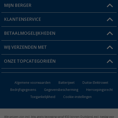
MIJN BERGER
Winkel vinden
KLANTENSERVICE
Mijn account
Status bestelling
BETAALMOGELIJKHEDEN
FAQ & Contact
Berger voordeelkaart
Verzendinformatie
WIJ VERZENDEN MET
Verlanglijstje
Retourneren
ONZE TOPCATEGORIEËN
Catalogus
Camper en caravan accessoires
Dealer worden
Algemene voorwaarden
Batterijwet
Duitse Elektrowet
Keukenaccessoires
Bedrijfsgegevens
Gegevensbescherming
Herroepingsrecht
Toegankelijkheid
Cookie-instellingen
Campingmeubilair
Campingtoiletten
Alle prijzen zijn incl. btw, gratis bezorging vanaf €50 binnen Duitsland, excl. toeslag voor