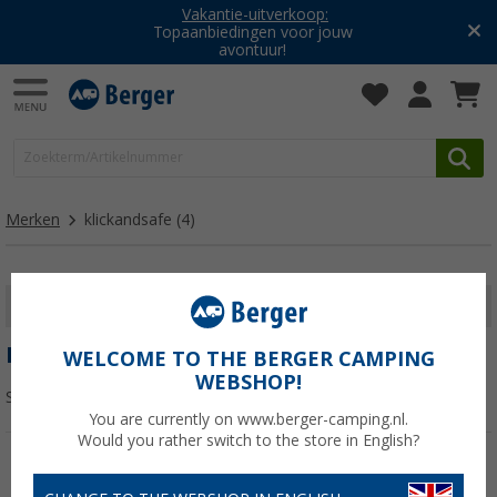
Vakantie-uitverkoop:
Topaanbiedingen voor jouw
avontuur!
Merken
klickandsafe
(4)
FILTER WEERGEVEN
KLICKANDSAFE
WELCOME TO THE BERGER CAMPING
WEBSHOP!
Sorteren:
You are currently on www.berger-camping.nl.
Would you rather switch to the store in English?