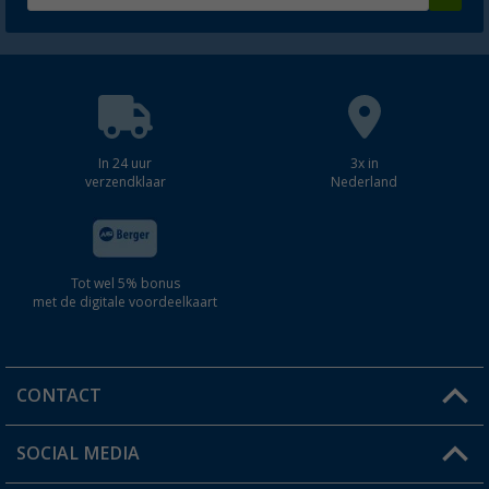
In 24 uur
3x in
verzendklaar
Nederland
Tot wel 5% bonus
met de digitale voordeelkaart
CONTACT
SOCIAL MEDIA
Een vraag?