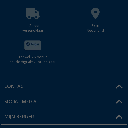
In 24 uur
3x in
verzendklaar
Nederland
Tot wel 5% bonus
met de digitale voordeelkaart
CONTACT
SOCIAL MEDIA
Een vraag?
MIJN BERGER
Winkel vinden