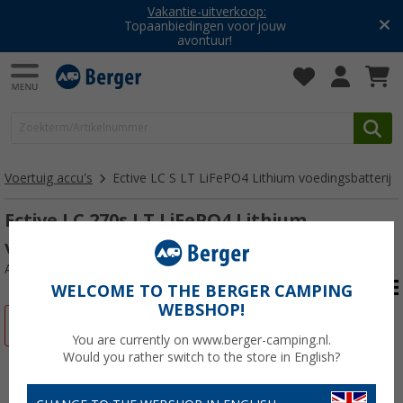
Vakantie-uitverkoop:
Topaanbiedingen voor jouw
avontuur!
Voertuig accu's
Ective LC S LT LiFePO4 Lithium voedingsbatterij
Ective LC 270s LT LiFePO4 Lithium
voedingsaccu 270 Ah
Artikelnr: 488669
WELCOME TO THE BERGER CAMPING
WEBSHOP!
-12%
You are currently on www.berger-camping.nl.
Would you rather switch to the store in English?