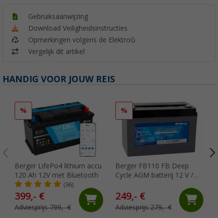
Gebruiksaanwijzing
Download Veiligheidsinstructies
Opmerkingen volgens de ElektroG
Vergelijk dit artikel
HANDIG VOOR JOUW REIS
%
%
Berger LifePo4 lithium accu
Berger FB110 FB Deep
120 Ah 12V met Bluetooth
Cycle AGM batterij 12 V /
110 Ah
(96)
399,- €
249,- €
Adviesprijs 799,- €
Adviesprijs 279,- €