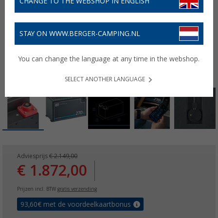
CHANGE TO THE WEBSHOP IN ENGLISH
STAY ON WWW.BERGER-CAMPING.NL
You can change the language at any time in the webshop.
SELECT ANOTHER LANGUAGE
Adviesprijs
€ 2.149,00
€ 1.872,00
Prijzen incl. BTW
gratis verzending
93,60
€ met de voordeelkaartbonus