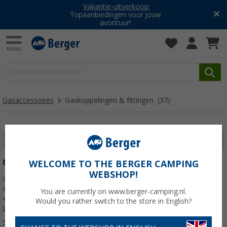
Vakantie-uitverkoop:
Topaanbiedingen voor jouw
avontuur!
Gasaccessoires
Gaskoppelingen & fittingen
(37)
FILTER WEERGEVEN
GASKOPPELINGEN & FITTINGEN
WELCOME TO THE BERGER CAMPING
WEBSHOP!
Gasadapters, koppelingen, snelkoppelingen, verdeelblokken en
adaptersets - hier vind je alles wat je nodig hebt om gassystemen
You are currently on www.berger-camping.nl.
veilig en flexibel aan te sluiten in je camper, caravan of camper.
Would you rather switch to the store in English?
Lees meer over
Gaskoppelingen & fittingen
>>>
Sorteren: