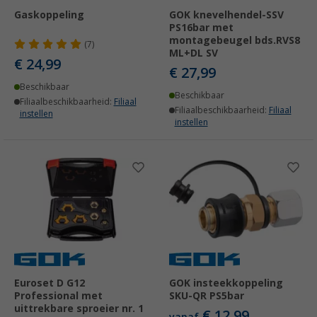
Gaskoppeling
GOK knevelhendel-SSV
PS16bar met
montagebeugel bds.RVS8
(7)
ML+DL SV
€ 24,99
€ 27,99
Beschikbaar
Beschikbaar
Filiaalbeschikbaarheid:
Filiaal
Filiaalbeschikbaarheid:
Filiaal
instellen
instellen
Euroset D G12
GOK insteekkoppeling
Professional met
SKU-QR PS5bar
uittrekbare sproeier nr. 1
€ 12,99