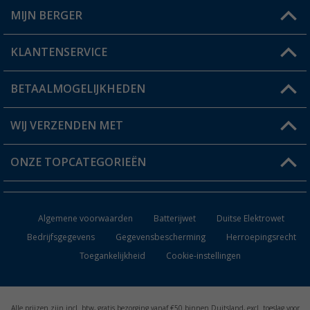
MIJN BERGER
Winkel vinden
KLANTENSERVICE
Mijn account
Status bestelling
BETAALMOGELIJKHEDEN
FAQ & Contact
Berger voordeelkaart
Verzendinformatie
WIJ VERZENDEN MET
Verlanglijstje
Retourneren
ONZE TOPCATEGORIEËN
Catalogus
Camper en caravan accessoires
Dealer worden
Algemene voorwaarden
Batterijwet
Duitse Elektrowet
Keukenaccessoires
Bedrijfsgegevens
Gegevensbescherming
Herroepingsrecht
Toegankelijkheid
Cookie-instellingen
Campingmeubilair
Campingtoiletten
Alle prijzen zijn incl. btw, gratis bezorging vanaf €50 binnen Duitsland, excl. toeslag voor