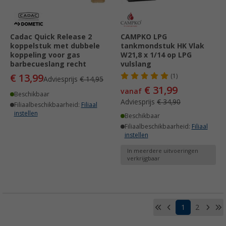
Cadac Quick Release 2
CAMPKO LPG
koppelstuk met dubbele
tankmondstuk HK Vlak
koppeling voor gas
W21,8 x 1/14 op LPG
barbecueslang recht
vulslang
€ 13,99
(1)
Adviesprijs
€ 14,95
€ 31,99
vanaf
Beschikbaar
Adviesprijs
€ 34,90
Filiaalbeschikbaarheid:
Filiaal
instellen
Beschikbaar
Filiaalbeschikbaarheid:
Filiaal
instellen
In meerdere uitvoeringen
verkrijgbaar
1
2