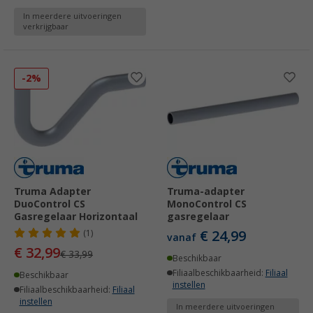
In meerdere uitvoeringen
verkrijgbaar
-2%
Truma Adapter
Truma-adapter
DuoControl CS
MonoControl CS
Gasregelaar Horizontaal
gasregelaar
€ 24,99
(1)
vanaf
€ 32,99
€ 33,99
Beschikbaar
Filiaalbeschikbaarheid:
Filiaal
Beschikbaar
instellen
Filiaalbeschikbaarheid:
Filiaal
instellen
In meerdere uitvoeringen