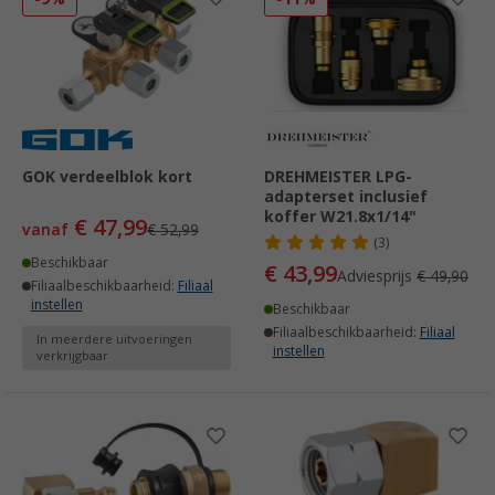
GOK verdeelblok kort
DREHMEISTER LPG-
adapterset inclusief
koffer W21.8x1/14"
€ 47,99
vanaf
€ 52,99
(3)
Beschikbaar
€ 43,99
Adviesprijs
€ 49,90
Filiaalbeschikbaarheid:
Filiaal
instellen
Beschikbaar
Filiaalbeschikbaarheid:
Filiaal
In meerdere uitvoeringen
instellen
verkrijgbaar