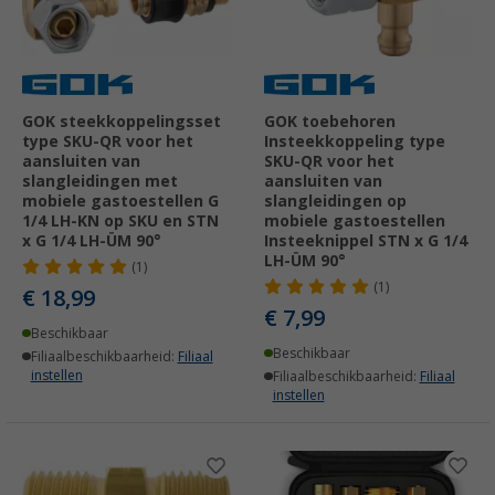
GOK steekkoppelingsset
GOK toebehoren
type SKU-QR voor het
Insteekkoppeling type
aansluiten van
SKU-QR voor het
slangleidingen met
aansluiten van
mobiele gastoestellen G
slangleidingen op
1/4 LH-KN op SKU en STN
mobiele gastoestellen
x G 1/4 LH-ÜM 90°
Insteeknippel STN x G 1/4
LH-ÜM 90°
(1)
(1)
€ 18,99
€ 7,99
Beschikbaar
Beschikbaar
Filiaalbeschikbaarheid:
Filiaal
instellen
Filiaalbeschikbaarheid:
Filiaal
instellen