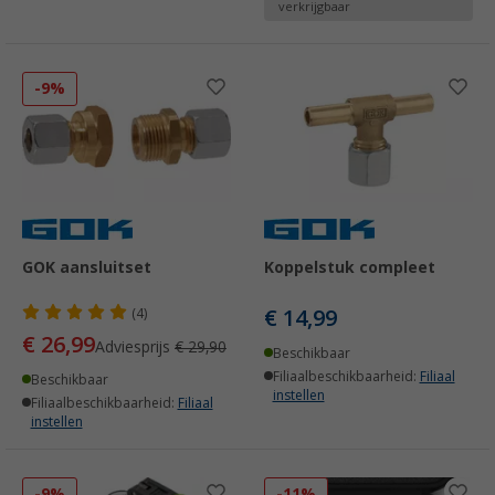
verkrijgbaar
-9%
GOK aansluitset
Koppelstuk compleet
€ 14,99
(4)
€ 26,99
Adviesprijs
€ 29,90
Beschikbaar
Filiaalbeschikbaarheid:
Filiaal
Beschikbaar
instellen
Filiaalbeschikbaarheid:
Filiaal
instellen
-9%
-11%