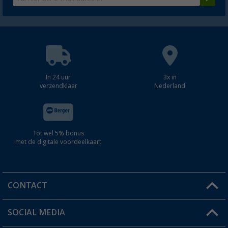
In 24 uur
3x in
verzendklaar
Nederland
Tot wel 5% bonus
met de digitale voordeelkaart
CONTACT
SOCIAL MEDIA
Een vraag?