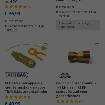
vanaf
nr. 4 SV
(6)
Beschikbaar
Filiaalbeschikbaarheid:
Filiaal
€ 36,99
instellen
Beschikbaar
In meerdere uitvoeringen
Filiaalbeschikbaarheid:
Filiaal
verkrijgbaar
instellen
ALUGAS snelkoppeling
Cadac adapter Frankrijk
met terugslagklep voor
1/4 LH naar 1/2 RH
TRAVELMate tankcilinder
schroefdraad voor
gasbarbecues
(1)
(1)
€ 49,99