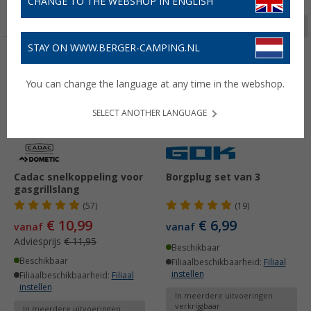
CHANGE TO THE WEBSHOP IN ENGLISH
Pagina 1 van 2
STAY ON WWW.BERGER-CAMPING.NL
-8%
You can change the language at any time in the webshop.
SELECT ANOTHER LANGUAGE
Cadac snelkoppeling voor
Borgplug set van 3
gasgrillslang
(57)
(19)
€ 10,99
€ 6,99
vanaf
vanaf
Adviesprijs
€ 11,95
Beschikbaar
Beschikbaar
Filiaalbeschikbaarheid:
Filiaal
instellen
Filiaalbeschikbaarheid:
Filiaal
instellen
In meerdere uitvoeringen
verkrijgbaar
In meerdere uitvoeringen