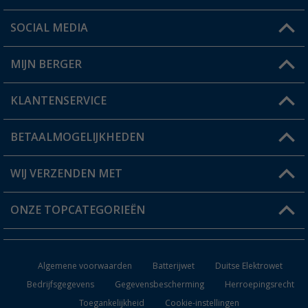
SOCIAL MEDIA
Een vraag?
MIJN BERGER
Winkel vinden
KLANTENSERVICE
Mijn account
Status bestelling
BETAALMOGELIJKHEDEN
FAQ & Contact
Berger voordeelkaart
Verzendinformatie
WIJ VERZENDEN MET
Verlanglijstje
Retourneren
ONZE TOPCATEGORIEËN
Catalogus
Camper en caravan accessoires
Dealer worden
Algemene voorwaarden
Batterijwet
Duitse Elektrowet
Keukenaccessoires
Bedrijfsgegevens
Gegevensbescherming
Herroepingsrecht
Toegankelijkheid
Cookie-instellingen
Campingmeubilair