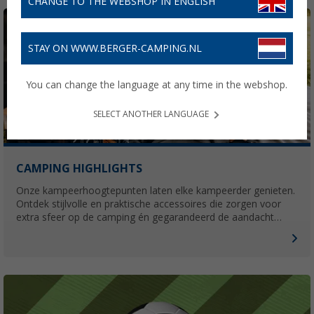
CHANGE TO THE WEBSHOP IN ENGLISH
STAY ON WWW.BERGER-CAMPING.NL
You can change the language at any time in the webshop.
SELECT ANOTHER LANGUAGE
CAMPING HIGHLIGHTS
Onze kampeerhoogtepunten laten elke kampeerder genieten.
Ontdek stijlvolle en praktische accessoires die zorgen voor
extra sfeer op de camping én gegarandeerd de aandacht
trekken.