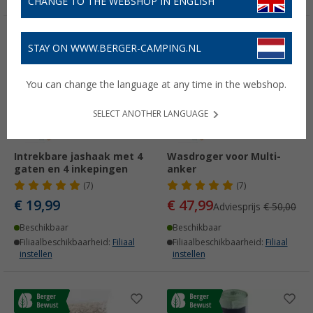
CHANGE TO THE WEBSHOP IN ENGLISH
-4%
STAY ON WWW.BERGER-CAMPING.NL
You can change the language at any time in the webshop.
SELECT ANOTHER LANGUAGE
Intrekbare jashaak met 4
Wasdroger voor Multi-
gaten en 4 inkepingen
anker
(7)
(7)
€ 19,99
€ 47,99
Adviesprijs
€ 50,00
Beschikbaar
Beschikbaar
Filiaalbeschikbaarheid:
Filiaal
Filiaalbeschikbaarheid:
Filiaal
instellen
instellen