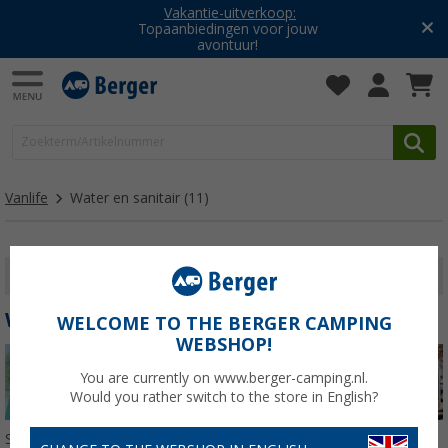
Vakantie-uitverkoop:
Topaanbiedingen voor jouw
avontuur!
Vanlife
Water en sanitair
(11)
FILTER WEERGEVEN
WATER EN SANITAIR
WELCOME TO THE BERGER CAMPING
WEBSHOP!
You are currently on www.berger-camping.nl.
Would you rather switch to the store in English?
Sorteren: