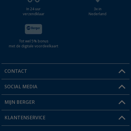
In 24 uur
3x in
verzendklaar
Nederland
Tot wel 5% bonus
met de digitale voordeelkaart
CONTACT
SOCIAL MEDIA
Een vraag?
MIJN BERGER
Winkel vinden
KLANTENSERVICE
Mijn account
Status bestelling