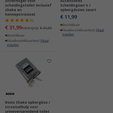
zitverhoger voor
Accessoires
scheidingstoilet inclusief
Scheidingswc's /
shake en
opbergdozen zwart
hennepstrooisel.
€ 11,99
(1)
Beschikbaar
€ 31,99
Adviesprijs
€ 35,90
Filiaalbeschikbaarheid:
Filiaal
instellen
Beschikbaar
Filiaalbeschikbaarheid:
Filiaal
instellen
Boxio Shake opbergbox /
strooiselhulp voor
urineverspreidend toilet