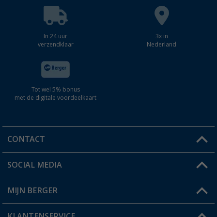
In 24 uur
3x in
verzendklaar
Nederland
Tot wel 5% bonus
met de digitale voordeelkaart
CONTACT
SOCIAL MEDIA
Een vraag?
MIJN BERGER
Winkel vinden
KLANTENSERVICE