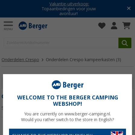
Vakantie-uitverkoop:
Topaanbiedingen voor jouw
avontuur!
Onderdelen Crespo
Onderdelen Crespo kampeerkasten
(3)
FILTER WEERGEVEN
ONDERDELEN CRESPO KAMPEERKASTEN
WELCOME TO THE BERGER CAMPING
WEBSHOP!
Sorteren:
You are currently on www.berger-camping.nl.
Would you rather switch to the store in English?
-6%