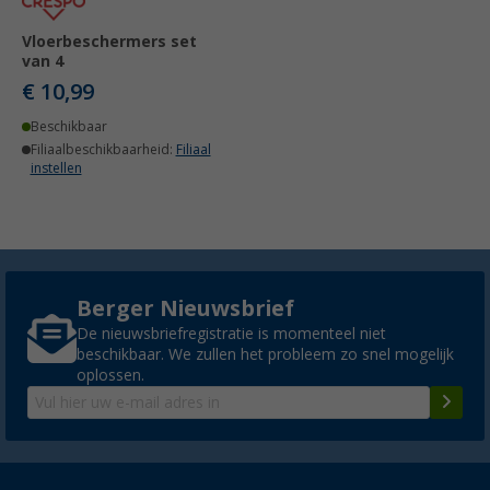
Vloerbeschermers set
van 4
€ 10,99
Beschikbaar
Filiaalbeschikbaarheid:
Filiaal
instellen
Berger Nieuwsbrief
De nieuwsbriefregistratie is momenteel niet
beschikbaar. We zullen het probleem zo snel mogelijk
oplossen.