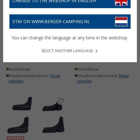
CHANGE TO THE WEBSHOP IN ENGLISH
STAY ON WWW.BERGER-CAMPING.NL
You can change the language at any time in the webshop.
Reserve afdekking voor
Reserve afdekking voor
vouwkast AL-105
vouwkast AL-101
SELECT ANOTHER LANGUAGE
€ 14,99
€ 14,99
€ 15,99
Beschikbaar
Beschikbaar
Filiaalbeschikbaarheid:
Filiaal
Filiaalbeschikbaarheid:
Filiaal
instellen
instellen