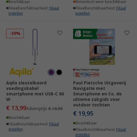
Beschikbaar
Binnenkort weer beschikbaar
Filiaalbeschikbaarheid:
Filiaal
Filiaalbeschikbaarheid:
Filiaal
instellen
instellen
-30%
Aqila sleutelkoord
Paul Pietsche Uitgeverij
voedingskabel
Navigatie met
smartphone met USB-C 60
Smartphone en Co. de
W
ultieme zakgids voor
outdoor tochten
€ 13,99
Adviesprijs
€ 19,99
€ 19,95
Beschikbaar
Beschikbaar
Filiaalbeschikbaarheid:
Filiaal
instellen
Filiaalbeschikbaarheid:
Filiaal
instellen