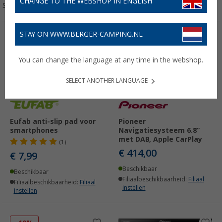
CHANGE TO THE WEBSHOP IN ENGLISH
Sorteren:
STAY ON WWW.BERGER-CAMPING.NL
You can change the language at any time in the webshop.
SELECT ANOTHER LANGUAGE
Eufab anti-slip pad voor
Pioneer
smartphones
Navigatiesysteem 6.8”
met DAB, Apple CarPlay
(1)
€ 414,00
€ 7,99
Beschikbaar
Beschikbaar
Filiaalbeschikbaarheid:
Filiaal
Filiaalbeschikbaarheid:
Filiaal
instellen
instellen