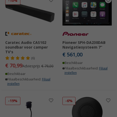
-10%
Caratec Audio CAS102
Pioneer SPH-DA230DAB
soundbar voor camper
Navigatiesysteem 7”
TV's
€ 561,00
(6)
Beschikbaar
€ 70,99
Adviesprijs
€ 79,00
Filiaalbeschikbaarheid:
Filiaal
instellen
Beschikbaar
Filiaalbeschikbaarheid:
Filiaal
instellen
-19%
-6%