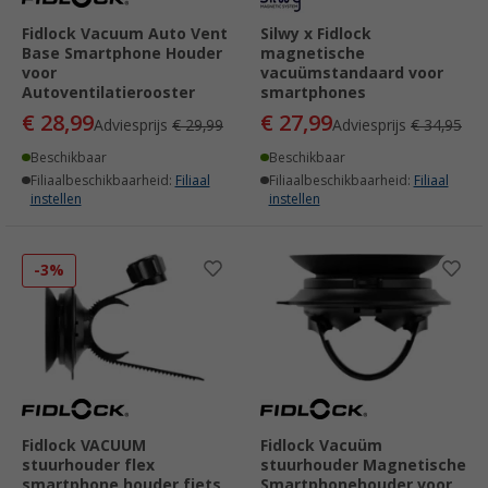
Fidlock Vacuum Auto Vent
Silwy x Fidlock
Base Smartphone Houder
magnetische
voor
vacuümstandaard voor
Autoventilatierooster
smartphones
€ 28,99
€ 27,99
Adviesprijs
€ 29,99
Adviesprijs
€ 34,95
Beschikbaar
Beschikbaar
Filiaalbeschikbaarheid:
Filiaal
Filiaalbeschikbaarheid:
Filiaal
instellen
instellen
-3%
Fidlock VACUUM
Fidlock Vacuüm
stuurhouder flex
stuurhouder Magnetische
smartphone houder fiets
Smartphonehouder voor