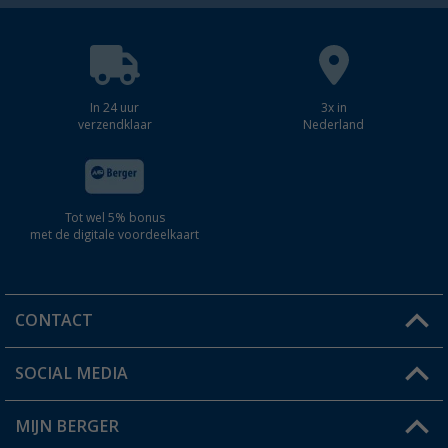
In 24 uur
3x in
verzendklaar
Nederland
Tot wel 5% bonus
met de digitale voordeelkaart
CONTACT
SOCIAL MEDIA
Een vraag?
MIJN BERGER
Winkel vinden