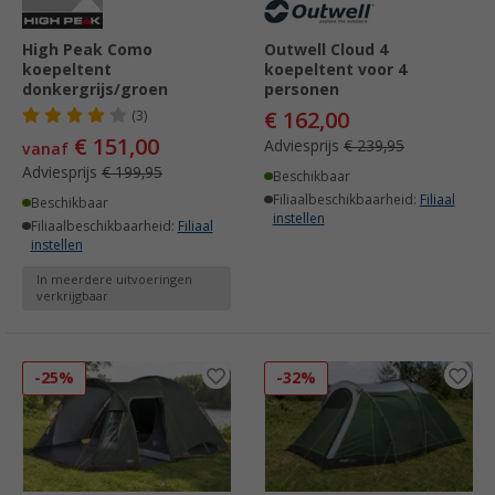
High Peak Como
Outwell Cloud 4
koepeltent
koepeltent voor 4
donkergrijs/groen
personen
€ 162,00
(3)
€ 151,00
Adviesprijs
€ 239,95
vanaf
Adviesprijs
€ 199,95
Beschikbaar
Filiaalbeschikbaarheid:
Filiaal
Beschikbaar
instellen
Filiaalbeschikbaarheid:
Filiaal
instellen
In meerdere uitvoeringen
verkrijgbaar
-25%
-32%