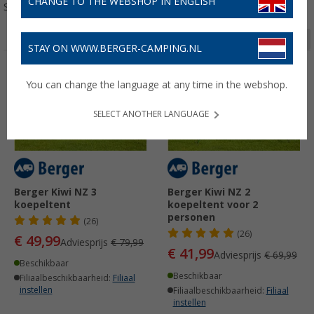
CHANGE TO THE WEBSHOP IN ENGLISH
Sorteren:
Pagina 1 van 3
STAY ON WWW.BERGER-CAMPING.NL
-37%
-40%
You can change the language at any time in the webshop.
SELECT ANOTHER LANGUAGE
Berger Kiwi NZ 3
Berger Kiwi NZ 2
koepeltent
koepeltent voor 2
personen
(26)
(26)
€ 49,99
Adviesprijs
€ 79,99
€ 41,99
Adviesprijs
€ 69,99
Beschikbaar
Beschikbaar
Filiaalbeschikbaarheid:
Filiaal
instellen
Filiaalbeschikbaarheid:
Filiaal
instellen