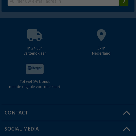
In 24 uur
3x in
verzendklaar
Nederland
Tot wel 5% bonus
met de digitale voordeelkaart
CONTACT
SOCIAL MEDIA
Een vraag?