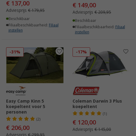
€ 137,00
€ 149,00
Adviesprijs
€ 179,95
Adviesprijs
€ 209,95
Beschikbaar
Beschikbaar
Filiaalbeschikbaarheid:
Filiaal
Filiaalbeschikbaarheid:
Filiaal
instellen
instellen
-31%
-17%
Easy Camp Kinn 5
Coleman Darwin 3 Plus
koepeltent voor 5
koepeltent
personen
(1)
(2)
€ 120,00
€ 206,00
Adviesprijs
€ 145,00
Adviesprijs
€ 299,95