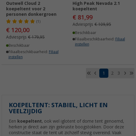
Outwell Cloud 2
High Peak Nevada 2.1
koepeltent voor 2
koepeltent
personen donkergroen
€ 81,99
(1)
Adviesprijs
€ 109,95
€ 120,00
Beschikbaar
Adviesprijs
€ 179,95
Filiaalbeschikbaarheid:
Filiaal
instellen
Beschikbaar
Filiaalbeschikbaarheid:
Filiaal
instellen
1
2
3
KOEPELTENT: STABIEL, LICHT EN
VEELZIJDIG
Een
koepeltent
, ook wel iglotent of dome tent genoemd,
herken je direct aan zijn gekruiste boogstokken. Door deze
constructie staat de tent uit zichzelf stevig overeind. Vaak