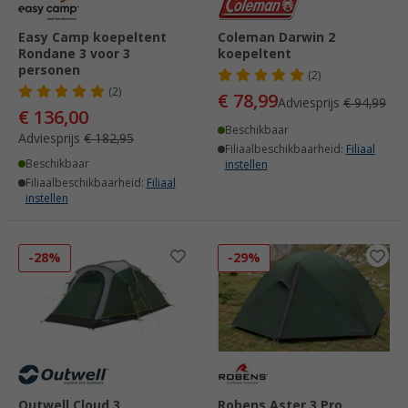
Easy Camp koepeltent
Coleman Darwin 2
Rondane 3 voor 3
koepeltent
personen
(2)
(2)
€ 78,99
Adviesprijs
€ 94,99
€ 136,00
Beschikbaar
Adviesprijs
€ 182,95
Filiaalbeschikbaarheid:
Filiaal
Beschikbaar
instellen
Filiaalbeschikbaarheid:
Filiaal
instellen
-28%
-29%
Outwell Cloud 3
Robens Aster 3 Pro