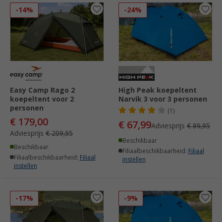
-14%
-24%
Easy Camp Rago 2
High Peak koepeltent
koepeltent voor 2
Narvik 3 voor 3 personen
personen
(1)
€ 179,00
€ 67,99
Adviesprijs
€ 89,95
Adviesprijs
€ 209,95
Beschikbaar
Beschikbaar
Filiaalbeschikbaarheid:
Filiaal
Filiaalbeschikbaarheid:
Filiaal
instellen
instellen
-17%
-9%