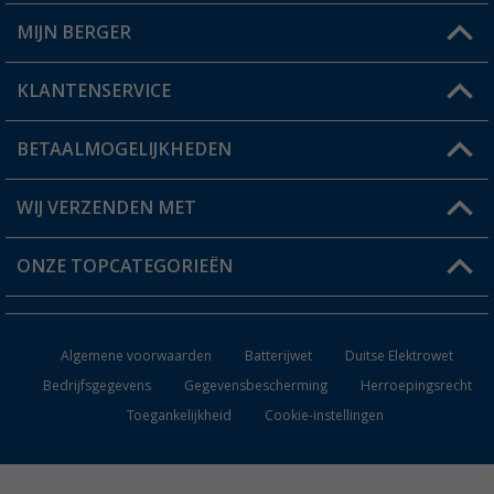
MIJN BERGER
Winkel vinden
KLANTENSERVICE
Mijn account
Status bestelling
BETAALMOGELIJKHEDEN
FAQ & Contact
Berger voordeelkaart
Verzendinformatie
WIJ VERZENDEN MET
Verlanglijstje
Retourneren
ONZE TOPCATEGORIEËN
Catalogus
Camper en caravan accessoires
Dealer worden
Algemene voorwaarden
Batterijwet
Duitse Elektrowet
Keukenaccessoires
Bedrijfsgegevens
Gegevensbescherming
Herroepingsrecht
Toegankelijkheid
Cookie-instellingen
Campingmeubilair
Campingtoiletten