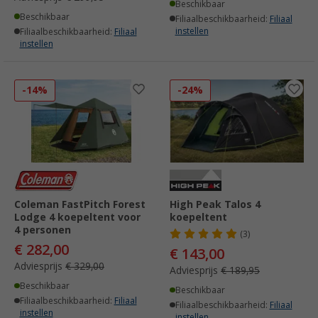
Beschikbaar
Beschikbaar
Filiaalbeschikbaarheid:
Filiaal
instellen
Filiaalbeschikbaarheid:
Filiaal
instellen
-14%
-24%
Coleman FastPitch Forest
High Peak Talos 4
Lodge 4 koepeltent voor
koepeltent
4 personen
(3)
€ 282,00
€ 143,00
Adviesprijs
€ 329,00
Adviesprijs
€ 189,95
Beschikbaar
Beschikbaar
Filiaalbeschikbaarheid:
Filiaal
Filiaalbeschikbaarheid:
Filiaal
instellen
instellen