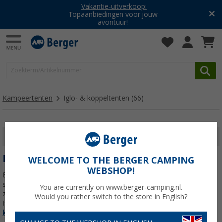
Vakantie-uitverkoop:
Topaanbiedingen voor jouw
avontuur!
Kampeertenten
Iglo- & koppeltenten
(66)
FILTER WEERGEVEN
IGLO- & KOPPELTENTEN
WELCOME TO THE BERGER CAMPING
WEBSHOP!
Een koepeltent, ook wel iglotent of dome tent genoemd, is licht,
stabiel en snel op te zetten dankzij de gekruiste boogstokken die
You are currently on www.berger-camping.nl.
zorgen voor een zelfdragende constructie. Merken zoals Outwell ,
Would you rather switch to the store in English?
High Peak , Vango en Berger
Lees meer over
Iglo- &
koppeltenten
>>>