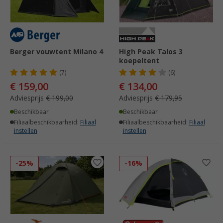
Berger vouwtent Milano 4
High Peak Talos 3
koepeltent
(7)
(6)
€ 159,00
€ 134,00
Adviesprijs
€ 199,00
Adviesprijs
€ 179,95
Beschikbaar
Beschikbaar
Filiaalbeschikbaarheid:
Filiaal
Filiaalbeschikbaarheid:
Filiaal
instellen
instellen
-25%
-16%