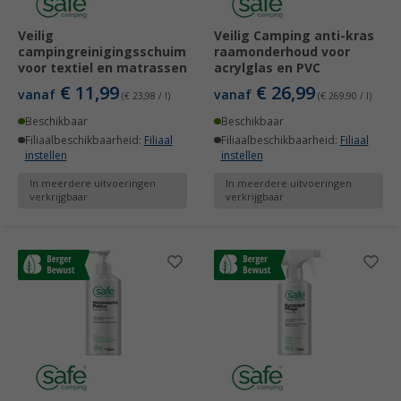
Veilig
Veilig Camping anti-kras
campingreinigingsschuim
raamonderhoud voor
voor textiel en matrassen
acrylglas en PVC
€ 11,99
€ 26,99
vanaf
vanaf
(€ 23,98 / l)
(€ 269,90 / l)
Beschikbaar
Beschikbaar
Filiaalbeschikbaarheid:
Filiaal
Filiaalbeschikbaarheid:
Filiaal
instellen
instellen
In meerdere uitvoeringen
In meerdere uitvoeringen
verkrijgbaar
verkrijgbaar