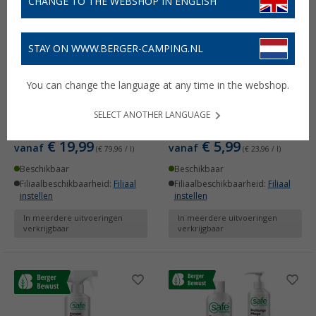
CHANGE TO THE WEBSHOP IN ENGLISH
STAY ON WWW.BERGER-CAMPING.NL
You can change the language at any time in the webshop.
Safe Camping vers water
Safe Camping Toilet
systeem additief Water
Fresh Green additief voor
SELECT ANOTHER LANGUAGE
additief
de spoelwatertank
€ 19,99
€ 5,99
vanaf
vanaf
(€ 79,96 / l)
(€ 23,96 / l)
Beschikbaar
Beschikbaar
Filiaalbeschikbaarheid:
Filiaal
Filiaalbeschikbaarheid:
Filiaal
instellen
instellen
In meerdere uitvoeringen
In meerdere uitvoeringen
verkrijgbaar
verkrijgbaar