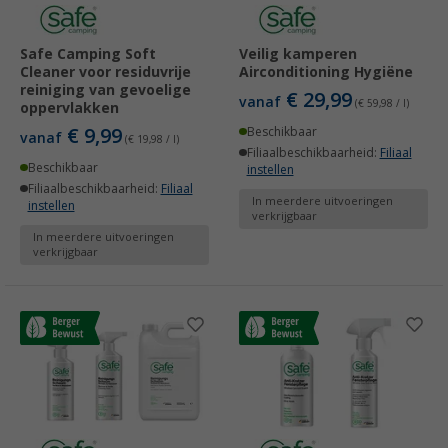
Safe Camping Soft
Veilig kamperen
Cleaner voor residuvrije
Airconditioning Hygiëne
reiniging van gevoelige
€ 29,99
vanaf
(€ 59,98 / l)
oppervlakken
€ 9,99
Beschikbaar
vanaf
(€ 19,98 / l)
Filiaalbeschikbaarheid:
Filiaal
Beschikbaar
instellen
Filiaalbeschikbaarheid:
Filiaal
In meerdere uitvoeringen
instellen
verkrijgbaar
In meerdere uitvoeringen
verkrijgbaar