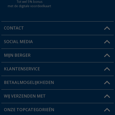
Tot wel 5% bonus
met de digitale voordeelkaart
CONTACT
SOCIAL MEDIA
Een vraag?
MIJN BERGER
Winkel vinden
KLANTENSERVICE
Mijn account
Status bestelling
BETAALMOGELIJKHEDEN
FAQ & Contact
Berger voordeelkaart
Verzendinformatie
WIJ VERZENDEN MET
Verlanglijstje
Retourneren
ONZE TOPCATEGORIEËN