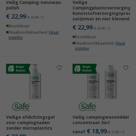
Veilig Camping-nanowax-
Veilige
polish
Campingplasticverzorging
Kunststofverzorgingsproduc
€ 22,99
(€ 45,98 / l)
satijnmat en niet klevend
€ 22,99
Beschikbaar
(€ 45,98 / l)
Filiaalbeschikbaarheid:
Filiaal
Beschikbaar
instellen
Filiaalbeschikbaarheid:
Filiaal
instellen
Veilige afdichtingsgel
Veilig campingwasmiddel
voor campingnaden
concentraat 3in1
zonder microplastics
€ 18,99
vanaf
(€ 37,98 / l)