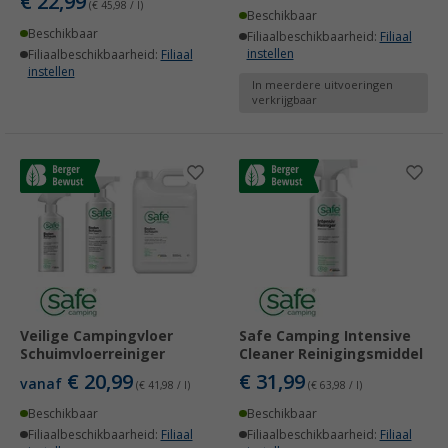
€ 22,99
(€ 45,98 / l)
Beschikbaar
Beschikbaar
Filiaalbeschikbaarheid:
Filiaal
instellen
Filiaalbeschikbaarheid:
Filiaal
instellen
In meerdere uitvoeringen
verkrijgbaar
Veilige Campingvloer
Safe Camping Intensive
Schuimvloerreiniger
Cleaner Reinigingsmiddel
€ 20,99
€ 31,99
vanaf
(€ 41,98 / l)
(€ 63,98 / l)
Beschikbaar
Beschikbaar
Filiaalbeschikbaarheid:
Filiaal
Filiaalbeschikbaarheid:
Filiaal