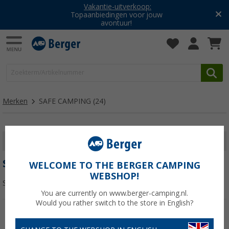
Vakantie-uitverkoop:
Topaanbiedingen voor jouw
avontuur!
Merken
SAFE CAMPING
(24)
FILTER WEERGEVEN
SAFE CAMPING
WELCOME TO THE BERGER CAMPING
WEBSHOP!
Sorteren:
You are currently on www.berger-camping.nl.
Would you rather switch to the store in English?