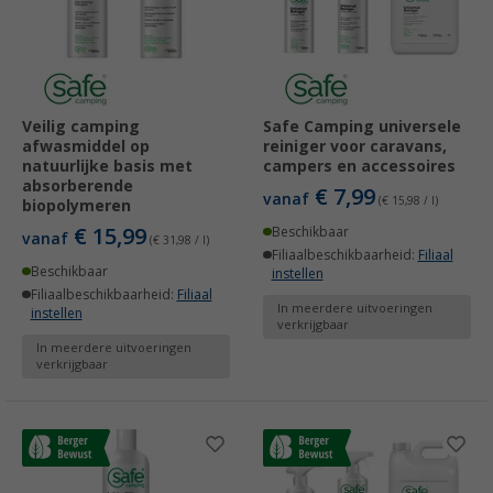
Veilig camping
Safe Camping universele
afwasmiddel op
reiniger voor caravans,
natuurlijke basis met
campers en accessoires
absorberende
€ 7,99
vanaf
(€ 15,98 / l)
biopolymeren
€ 15,99
Beschikbaar
vanaf
(€ 31,98 / l)
Filiaalbeschikbaarheid:
Filiaal
Beschikbaar
instellen
Filiaalbeschikbaarheid:
Filiaal
In meerdere uitvoeringen
instellen
verkrijgbaar
In meerdere uitvoeringen
verkrijgbaar