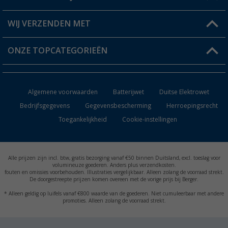
Berger voordeelkaart
Verzendinformatie
WIJ VERZENDEN MET
Verlanglijstje
Retourneren
ONZE TOPCATEGORIEËN
Catalogus
Camper en caravan accessoires
Dealer worden
Algemene voorwaarden
Batterijwet
Duitse Elektrowet
Keukenaccessoires
Bedrijfsgegevens
Gegevensbescherming
Herroepingsrecht
Toegankelijkheid
Cookie-instellingen
Campingmeubilair
Campingtoiletten
Alle prijzen zijn incl. btw, gratis bezorging vanaf €50 binnen Duitsland, excl. toeslag voor
Inbouwkachels
volumineuze goederen. Anders plus verzendkosten.
fouten en omissies voorbehouden. Illustraties vergelijkbaar. Alleen zolang de voorraad strekt.
De doorgestreepte prijzen komen overeen met de vorige prijs bij Berger.
Accu's
* Alleen geldig op luifels vanaf €800 waarde van de goederen. Niet cumuleerbaar met andere
promoties. Alleen zolang de voorraad strekt.