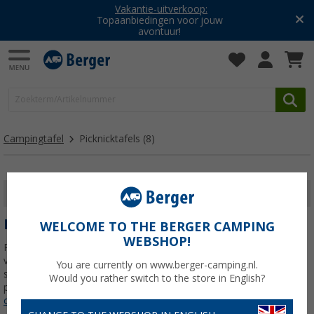
Vakantie-uitverkoop:
Topaanbiedingen voor jouw
avontuur!
Campingtafel
Picknicktafels
(8)
FILTER WEERGEVEN
PICKNICKTAFELS
WELCOME TO THE BERGER CAMPING
WEBSHOP!
Picknicktafels kunnen worden omschreven als de biertentenset
voor kampeervakanties. Campingpicknicktafels bestaan uit een
You are currently on www.berger-camping.nl.
smalle tafel en bijpassende krukjes of bankjes. Bovendien is de
Would you rather switch to the store in English?
picknicktafel inklapbaar en samen met de krukjes klein
Lees meer
over
Picknicktafels
>>>