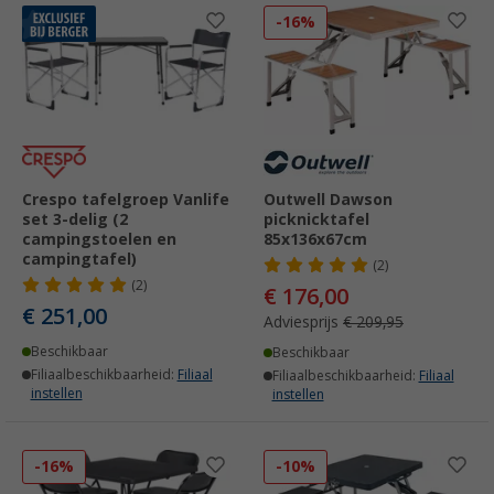
-16%
Crespo tafelgroep Vanlife
Outwell Dawson
set 3-delig (2
picknicktafel
campingstoelen en
85x136x67cm
campingtafel)
(2)
(2)
€ 176,00
€ 251,00
Adviesprijs
€ 209,95
Beschikbaar
Beschikbaar
Filiaalbeschikbaarheid:
Filiaal
Filiaalbeschikbaarheid:
Filiaal
instellen
instellen
-16%
-10%