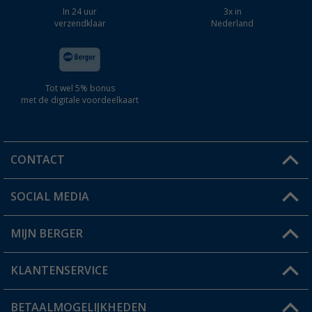
In 24 uur
3x in
verzendklaar
Nederland
Tot wel 5% bonus
met de digitale voordeelkaart
CONTACT
SOCIAL MEDIA
Een vraag?
MIJN BERGER
Winkel vinden
KLANTENSERVICE
Mijn account
Status bestelling
BETAALMOGELIJKHEDEN
FAQ & Contact