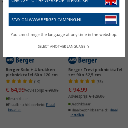
CHANGE TO THE WEBSHOP IN ENGLISH
Sorteren:
STAY ON WWW.BERGER-CAMPING.NL
-35%
-26%
You can change the language at any time in the webshop.
SELECT ANOTHER LANGUAGE
Berger Solo + 4 krukken
Berger Trevi picknicktafel
picknicktafel 60 x 120 cm
set 90 x 52,5 cm
(19)
(33)
€ 64,99
€ 94,99
Adviesprijs
€ 99,99
Adviesprijs
€ 129,00
Beschikbaar
Beschikbaar
Filiaalbeschikbaarheid:
Filiaal
instellen
Filiaalbeschikbaarheid:
Filiaal
instellen