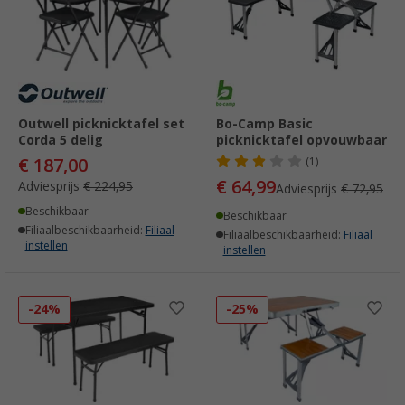
Outwell picknicktafel set
Bo-Camp Basic
Corda 5 delig
picknicktafel opvouwbaar
€ 187,00
(1)
€ 64,99
Adviesprijs
€ 224,95
Adviesprijs
€ 72,95
Beschikbaar
Beschikbaar
Filiaalbeschikbaarheid:
Filiaal
Filiaalbeschikbaarheid:
Filiaal
instellen
instellen
-24%
-25%