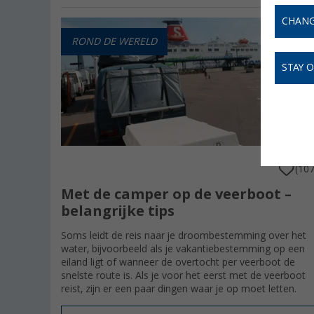
CHANG
ROND DE WERELD
STAY 
31.08.202
(107
Met de camper op de veerboot –
belangrijke tips
Soms leidt de reis naar je droombestemming over het
water, bijvoorbeeld als je vakantiebestemming op een
eiland ligt of wanneer de overtocht per veerboot de
snelste route is. Als je voor het eerst met de veerboot
reist, zijn er een paar dingen waar je op moet letten.