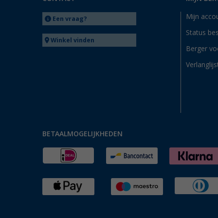
Mijn acco
Een vraag?
Status bes
Winkel vinden
Berger vo
Verlanglijs
BETAALMOGELIJKHEDEN