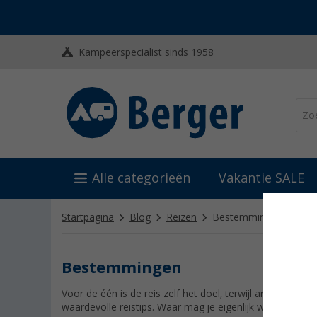
Kampeerspecialist sinds 1958
Alle categorieën
Vakantie SALE
Startpagina
Blog
Reizen
Bestemmingen
Bestemmingen
Voor de één is de reis zelf het doel, terwijl anderen zo
waardevolle reistips. Waar mag je eigenlijk wildkamper