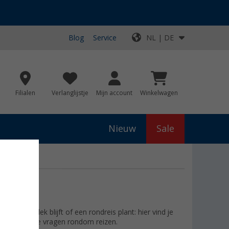
Blog
Service
NL | DE
Filialen
Verlanglijstje
Mijn account
Winkelwagen
Nieuw
Sale
p één plek blijft of een rondreis plant: hier vind je
belangrijkste vragen rondom reizen.