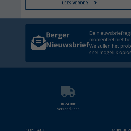
LEES VERDER
De nieuwsbriefregis
Berger
momenteel niet be
Nieuwsbrief
We zullen het pro
snel mogelijk oplo
In 24 uur
verzendklaar
CONTACT
MIJN BER