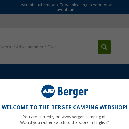
Vakantie-uitverkoop:
Topaanbiedingen voor jouw
avontuur!
WELCOME TO THE BERGER CAMPING WEBSHOP!
You are currently on www.berger-camping.nl.
nder omwegen naar hun vakantiebestemming rijden. Of je nu twee weken o
Would you rather switch to the store in English?
en en hoe werken de tolwegen in Europa? Hier krijg je antwoord op de 