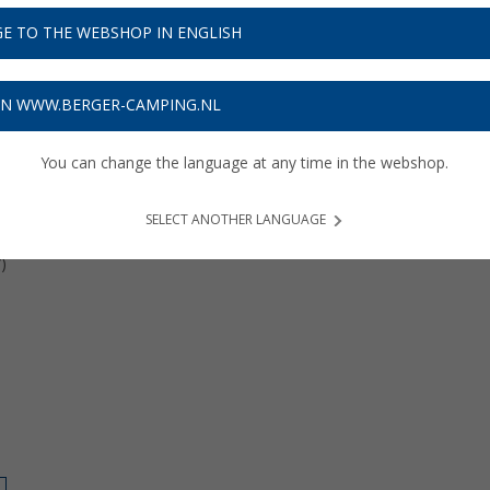
E TO THE WEBSHOP IN ENGLISH
ON WWW.BERGER-CAMPING.NL
You can change the language at any time in the webshop.
SELECT ANOTHER LANGUAGE
1
)