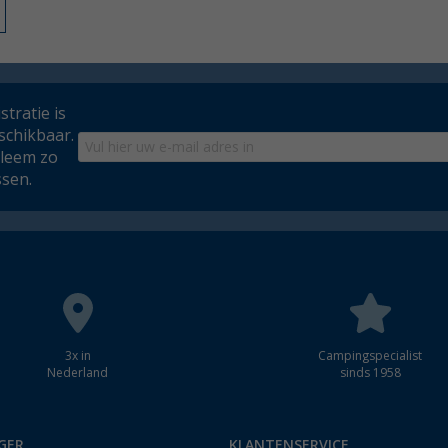
tratie is
schikbaar.
bleem zo
ssen.
3x in
Campingspecialist
Nederland
sinds 1958
GER
KLANTENSERVICE