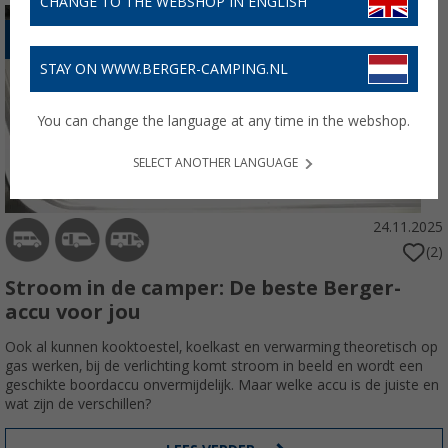
CHANGE TO THE WEBSHOP IN ENGLISH
ELEKTRONICA
STAY ON WWW.BERGER-CAMPING.NL
You can change the language at any time in the webshop.
SELECT ANOTHER LANGUAGE
24.11.2025
(2)
Stroom in de camper: De beste Berger-
accu voor jou
Ook al kunnen kooktoestel, koelkast en verwarming theoretisch op
gas werken, bij de verlichting komt stroom in beeld en wordt een
geschikte boordaccu onvermijdelijk. Maar welke accu is de juiste en
wat zijn de verschillen?