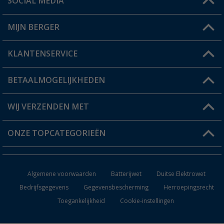
SOCIAL MEDIA
Een vraag?
MIJN BERGER
Winkel vinden
KLANTENSERVICE
Mijn account
Status bestelling
BETAALMOGELIJKHEDEN
FAQ & Contact
Berger voordeelkaart
Verzendinformatie
WIJ VERZENDEN MET
Verlanglijstje
Retourneren
ONZE TOPCATEGORIEËN
Catalogus
Camper en caravan accessoires
Dealer worden
Algemene voorwaarden
Batterijwet
Duitse Elektrowet
Keukenaccessoires
Bedrijfsgegevens
Gegevensbescherming
Herroepingsrecht
Toegankelijkheid
Cookie-instellingen
Campingmeubilair