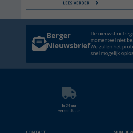
LEES VERDER
De nieuwsbriefregis
Berger
momenteel niet be
Nieuwsbrief
We zullen het pro
snel mogelijk oplo
In 24 uur
verzendklaar
CONTACT
MIJN BER