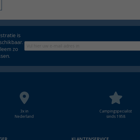
tratie is
schikbaar.
bleem zo
ssen.
3x in
Campingspecialist
Nederland
sinds 1958
GER
KLANTENSERVICE