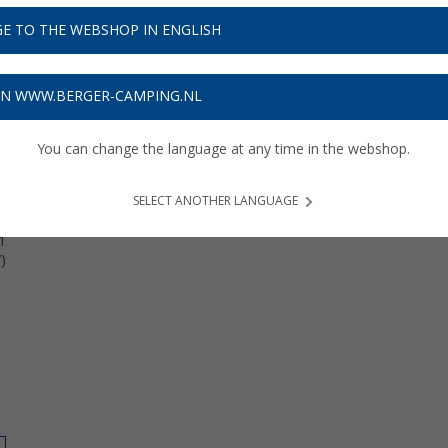
ntwikkelen.
E TO THE WEBSHOP IN ENGLISH
ON WWW.BERGER-CAMPING.NL
You can change the language at any time in the webshop.
SELECT ANOTHER LANGUAGE
1
)