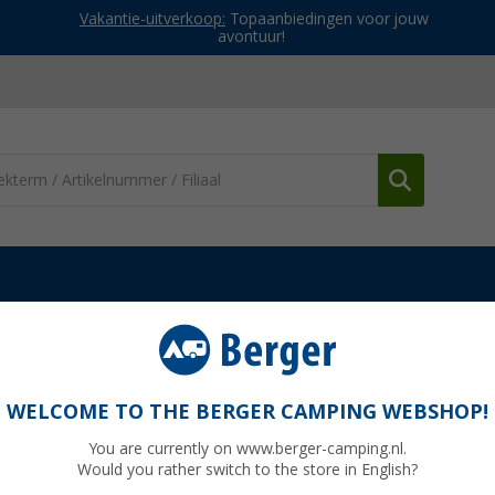
Vakantie-uitverkoop:
Topaanbiedingen voor jouw
avontuur!
WELCOME TO THE BERGER CAMPING WEBSHOP!
You are currently on www.berger-camping.nl.
lijkertijd vragen ze soms om wat extra uitleg voordat duidelijk wordt 
Would you rather switch to the store in English?
t Berger-assortiment aan je voor. Daarnaast ontdek je wat de grote 