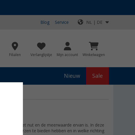
Blog
Service
NL | DE
Filialen
Verlanglijstje
Mijn account
Winkelwagen
Nieuw
Sale
wat precies het nut en de meerwaarde ervan is. In deze
kampeerbeurzen te bieden hebben en in welke richting