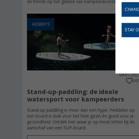
de trends op het gebied van kampeeraccessoires zich o
CHANG
HOBBY'S
STAY 
04.07.202
(47
Stand-up-paddling: de ideale
watersport voor kampeerders
Stand-up paddling is meer dan een hype. Peddelen op
een board is leuk voor het hele gezin én goed voor je
gezondheid. Ontdek hier waar je op moet letten bij de
aanschaf van een SUP-board.