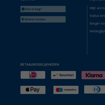
Mijn acco
Een vraag?
Status bes
Winkel vinden
Berger vo
Verlanglijs
BETAALMOGELIJKHEDEN