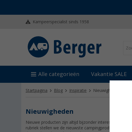
Kampeerspecialist sinds 1958
Alle categorieën
Vakantie SALE
Startpagina
Blog
Inspiratie
Nieuwigheden
Nieuwigheden
Nieuwe producten zijn altijd bijzonder interessant. Tege
rubriek stellen we de nieuwste campingproducten uit he