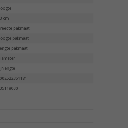
oogte
3 cm
reedte pakmaat
oogte pakmaat
engte pakmaat
iameter
ijnlengte
002522351181
35118000