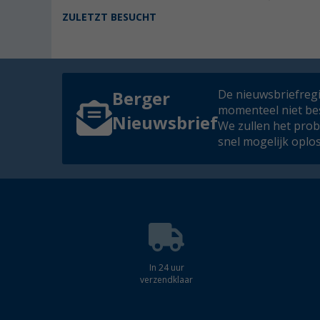
ZULETZT BESUCHT
De nieuwsbriefregis
Berger
momenteel niet be
Nieuwsbrief
We zullen het pro
snel mogelijk oplo
In 24 uur
verzendklaar