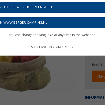
€ 2
E TO THE WEBSHOP IN ENGLISH
Prijzen inc
Verzeke
ON WWW.BERGER-CAMPING.NL
You can change the language at any time in the webshop.
SELECT ANOTHER LANGUAGE
Beschik
VERG
INFORMAT