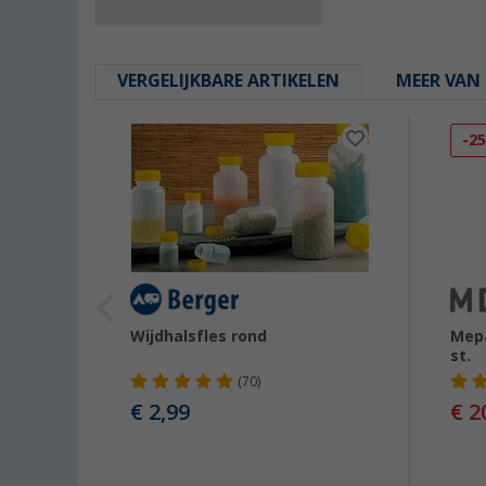
VERGELIJKBARE ARTIKELEN
MEER VAN 
-2
rqula
Wijdhalsfles rond
Mepa
s
st.
(70)
€ 2,99
€ 2
99