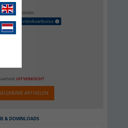
,99
l. BTW
plus verzendkosten
r tot 5% voordeelkaartbonus
baarheid:
UITVERKOCHT
ELIJKBARE ARTIKELEN
IE & DOWNLOADS