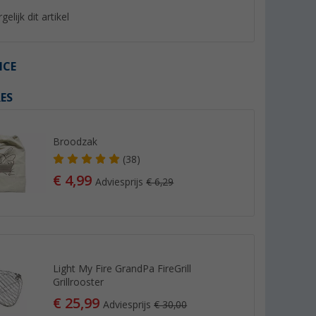
gelijk dit artikel
ICE
ES
%
%
Broodzak
(38)
€ 4,99
Adviesprijs
€ 6,29
 S
Berger Macramé Organiser S
Berger afvalemmer 6
(21)
(Mee
9,
€
9,
€
99
99
Adviesprijs 12,99 €
Adviesprijs 18,99 €
Light My Fire GrandPa FireGrill
Grillrooster
€ 25,99
Adviesprijs
€ 30,00