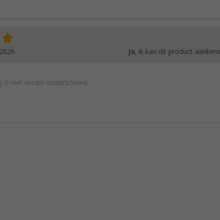
.2026
Ja
, ik kan dit product aanbev
 is niet verder onderbouwd.