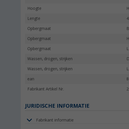
Hoogte
H
Lengte
4
Opbergmaat
B
Opbergmaat
H
Opbergmaat
L
Wassen, drogen, strijken
D
Wassen, drogen, strijken
L
ean
8
Fabrikant Artikel Nr.
2
JURIDISCHE INFORMATIE
Fabrikant informatie