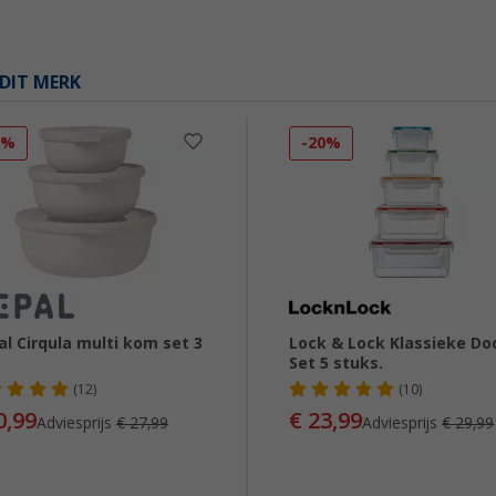
DIT MERK
5%
-20%
l Cirqula multi kom set 3
Lock & Lock Klassieke Do
Set 5 stuks.
(12)
(10)
0,99
€ 23,99
Adviesprijs
€ 27,99
Adviesprijs
€ 29,99