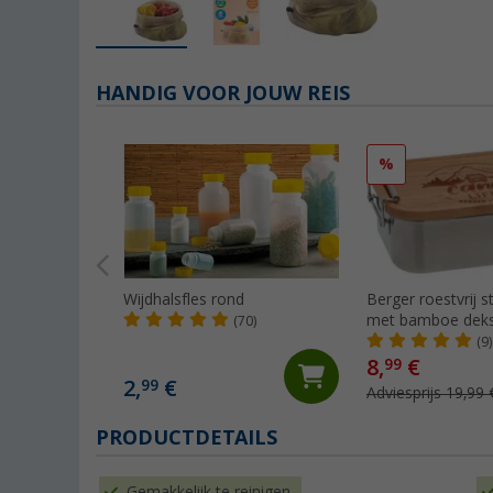
HANDIG VOOR JOUW REIS
%
Wijdhalsfles rond
Berger roestvrij s
met bamboe deks
(70)
hanger 800 ml
(9)
8,
€
99
2,
€
99
Adviesprijs 19,99 
PRODUCTDETAILS
Gemakkelijk te reinigen