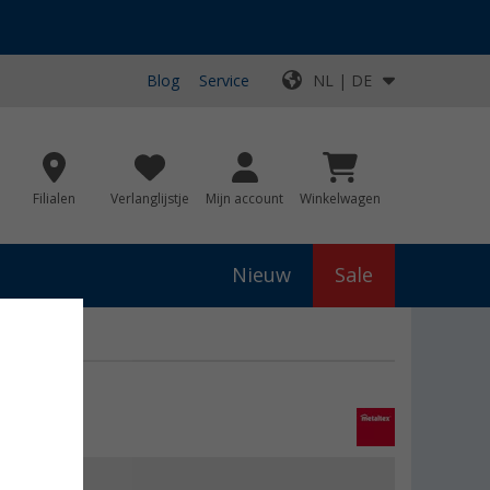
Blog
Service
NL | DE
Filialen
Verlanglijstje
Mijn account
Winkelwagen
Nieuw
Sale
en fruitnet