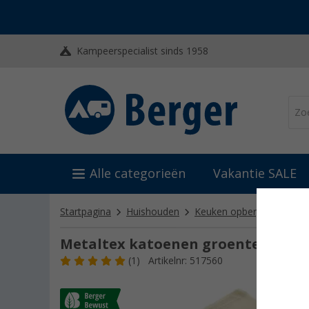
Kampeerspecialist sinds 1958
Alle categorieën
Vakantie SALE
Startpagina
Huishouden
Keuken opbergartikelen
Metaltex katoenen groente- en fr
(1)
Artikelnr: 517560