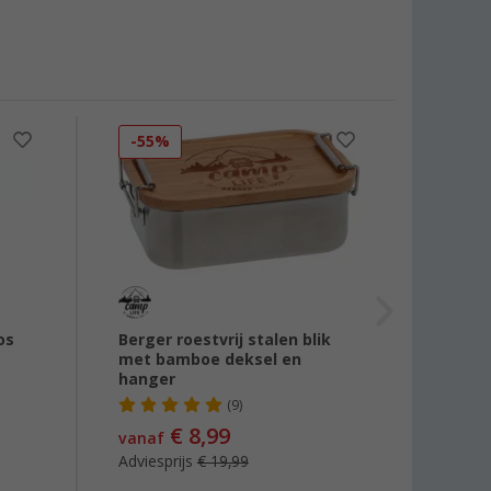
-55%
-14
os
Berger roestvrij stalen blik
Mepal
met bamboe deksel en
hanger
(9)
vanaf
€ 8,99
vanaf
Adviesprijs
€ 19,99