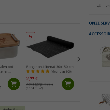
Ver
ONZE SERV
ACCESSOIR
%
%
talen pot
Berger antislipmat 30x150 cm
Berger Opbergnet
el en
(Meer dan 100)
(18)
2,
€
99
9,
€
99
Adviesprijs 4,99 €
€
Adviesprijs 11,99 €
(€ 6,64 / 1 m²)
Herbruikbaar