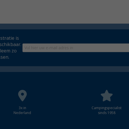
tratie is
schikbaar.
bleem zo
ssen.
3x in
Campingspecialist
Nederland
sinds 1958