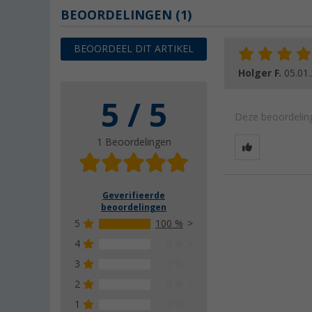
BEOORDELINGEN
(1)
BEOORDEEL DIT ARTIKEL
Holger F.
05.01
5 / 5
Deze beoordeling
1 Beoordelingen
Geverifieerde
beoordelingen
5
100 %
4
0 %
3
0 %
2
0 %
1
0 %