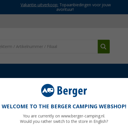
Vakantie-uitverkoop:
Topaanbiedingen voor jouw
avontuur!
Voedselopbergers / voorraaddozen
Metaltex katoenen groente- 
uitnet
WELCOME TO THE BERGER CAMPING WEBSHOP!
You are currently on www.berger-camping.nl.
Would you rather switch to the store in English?