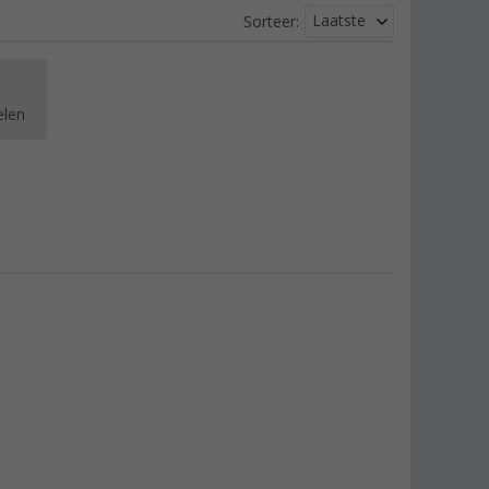
Laatste
Sorteer:
elen