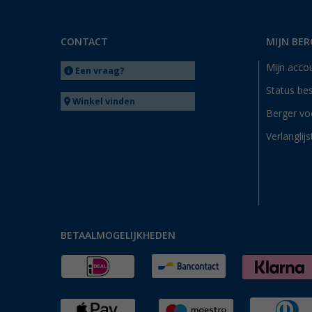
CONTACT
MIJN BER
Mijn acco
Een vraag?
Status bes
Winkel vinden
Berger vo
Verlanglijs
BETAALMOGELIJKHEDEN