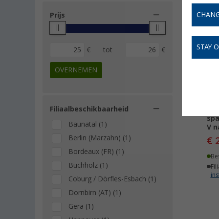
CHANG
Prijs
-
STAY 
€
tot
€
OVERNEMEN
Filiaalbeschikbaarheid
Bau
spa
Baunatal (1)
V n
Berlin (Marzahn) (1)
€ 
Bordeaux (FR) (1)
Be
Buchholz (1)
Fil
ins
Coburg / Dörfles-Esbach (1)
Dornbirn (AT) (1)
Gera (1)