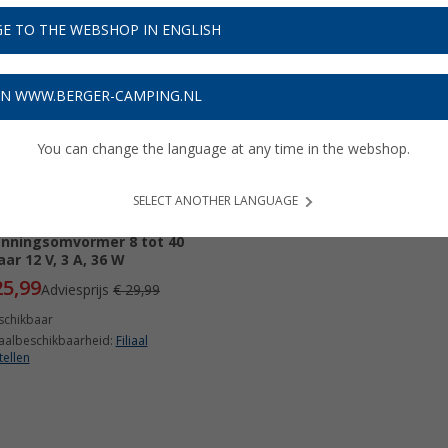
E TO THE WEBSHOP IN ENGLISH
13%
ON WWW.BERGER-CAMPING.NL
You can change the language at any time in the webshop.
SELECT ANOTHER LANGUAGE
er Electronics DC-DC-
nningsomvormer 8 tot 40
aar 12 V, 3 A, 36 W
25,99
Adviesprijs
€ 29,99
schikbaar
iaalbeschikbaarheid:
Filiaal
tellen