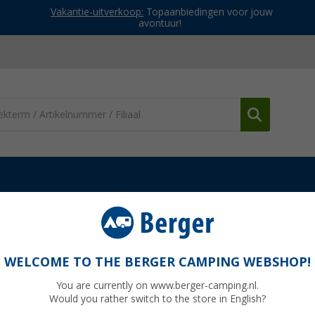
Vakantie-uitverkoop:
Topaanbiedingen voor jouw
avontuur!
WELCOME TO THE BERGER CAMPING WEBSHOP!
R ELECTRONICS
You are currently on www.berger-camping.nl.
Would you rather switch to the store in English?