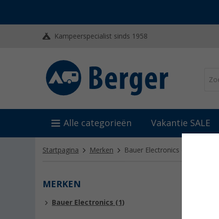
Kampeerspecialist sinds 1958
Alle categorieën
Vakantie SALE
Startpagina
Merken
Bauer Electronics
(1)
MERKEN
BAUE
Bauer Electronics (1)