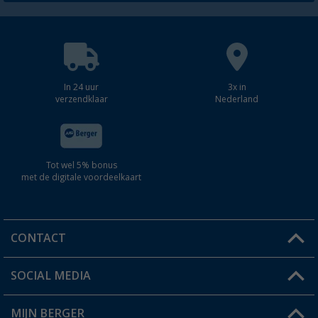
In 24 uur
3x in
verzendklaar
Nederland
Tot wel 5% bonus
met de digitale voordeelkaart
CONTACT
SOCIAL MEDIA
Een vraag?
MIJN BERGER