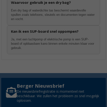
Waarvoor gebruik je een dry bag?
Een dry bag of waterdichte tas beschermt waardevolle
spullen zoals telefoons, sleutels en documenten tegen water
en vocht.
Kan ik een SUP-board snel oppompen?
Ja, met een luchtpomp of elektrische pomp is een SUP-
board of opblaasbare kano binnen enkele minuten klaar voor
gebruik.
Berger Nieuwsbrief
De nieuwsbriefregistratie is momenteel niet
beschikbaar. We zullen het probleem zo snel mogelijk
oplossen.