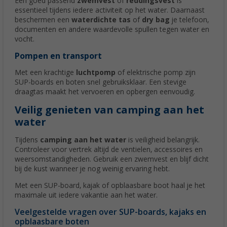
Een goed passend
zwemvest
of
reddingsvest
is
essentieel tijdens iedere activiteit op het water. Daarnaast
beschermen een
waterdichte tas
of
dry bag
je telefoon,
documenten en andere waardevolle spullen tegen water en
vocht.
Pompen en transport
Met een krachtige
luchtpomp
of elektrische pomp zijn
SUP-boards en boten snel gebruiksklaar. Een stevige
draagtas maakt het vervoeren en opbergen eenvoudig.
Veilig genieten van camping aan het
water
Tijdens
camping aan het water
is veiligheid belangrijk.
Controleer voor vertrek altijd de ventielen, accessoires en
weersomstandigheden. Gebruik een zwemvest en blijf dicht
bij de kust wanneer je nog weinig ervaring hebt.
Met een SUP-board, kajak of opblaasbare boot haal je het
maximale uit iedere vakantie aan het water.
Veelgestelde vragen over SUP-boards, kajaks en
opblaasbare boten