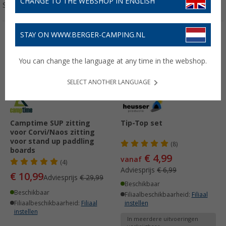
CHANGE TO THE WEBSHOP IN ENGLISH
Sorteren:
STAY ON WWW.BERGER-CAMPING.NL
-63%
-28%
You can change the language at any time in the webshop.
SELECT ANOTHER LANGUAGE
Camptime SUP zitting
Tip-Top set
voor Corvi/Naos zitting
voor stand up paddling
(8)
boards
€ 4,99
vanaf
(4)
Adviesprijs
€ 6,99
€ 10,99
Adviesprijs
€ 29,99
Beschikbaar
Beschikbaar
Filiaalbeschikbaarheid:
Filiaal
Filiaalbeschikbaarheid:
Filiaal
instellen
instellen
In meerdere uitvoeringen