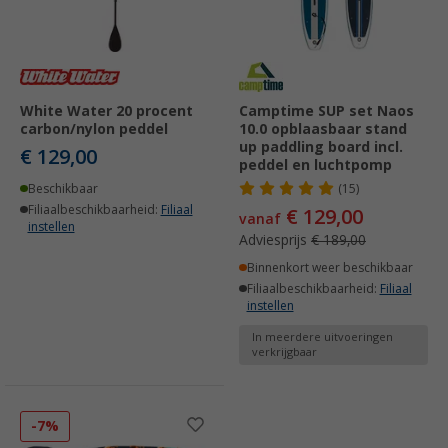
White Water 20 procent
Camptime SUP set Naos
carbon/nylon peddel
10.0 opblaasbaar stand
up paddling board incl.
€ 129,00
peddel en luchtpomp
Beschikbaar
(15)
Filiaalbeschikbaarheid:
Filiaal
€ 129,00
vanaf
instellen
Adviesprijs
€ 189,00
Binnenkort weer beschikbaar
Filiaalbeschikbaarheid:
Filiaal
instellen
In meerdere uitvoeringen
verkrijgbaar
-7%