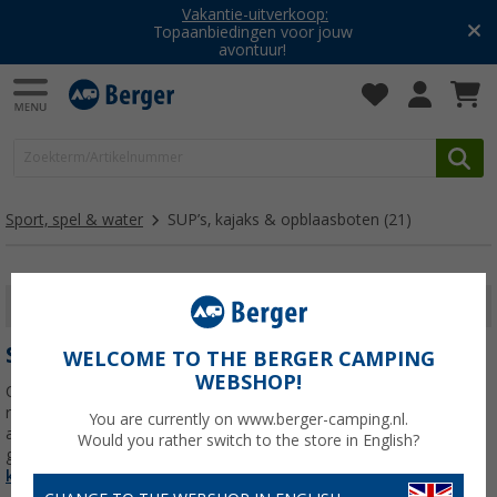
Vakantie-uitverkoop:
Topaanbiedingen voor jouw
avontuur!
Sport, spel & water
SUP’s, kajaks & opblaasboten
(21)
FILTER WEERGEVEN
SUP’S, KAJAKS & OPBLAASBOTEN
WELCOME TO THE BERGER CAMPING
WEBSHOP!
Ontdek de vrijheid van watersport met een SUP board , kajak of
rubberboot . Dankzij compacte opblaasbare modellen en handige
You are currently on www.berger-camping.nl.
accessoires zoals een dry bag , zwemvest en elektrische pomp
Would you rather switch to the store in English?
geniet je optimaal van iedere vakantie en
Lees meer over
SUP’s,
kajaks & opblaasboten
>>>