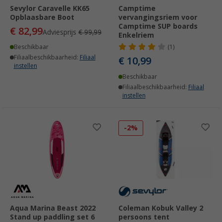
Sevylor Caravelle KK65
Camptime
Opblaasbare Boot
vervangingsriem voor
Camptime SUP boards
€ 82,99
Adviesprijs
€ 99,99
Enkelriem
Beschikbaar
(1)
Filiaalbeschikbaarheid:
Filiaal
€ 10,99
instellen
Beschikbaar
Filiaalbeschikbaarheid:
Filiaal
instellen
-2%
Aqua Marina Beast 2022
Coleman Kobuk Valley 2
Stand up paddling set 6
persoons tent