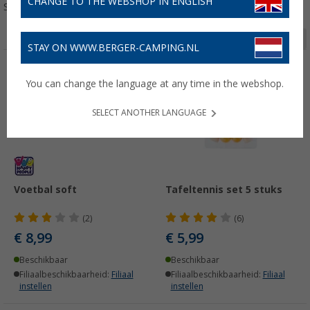
CHANGE TO THE WEBSHOP IN ENGLISH
Sorteren:
Pagina 1 van 2
STAY ON WWW.BERGER-CAMPING.NL
You can change the language at any time in the webshop.
SELECT ANOTHER LANGUAGE
Voetbal soft
Tafeltennis set 5 stuks
(2)
(6)
€ 8,99
€ 5,99
Beschikbaar
Beschikbaar
Filiaalbeschikbaarheid:
Filiaal
Filiaalbeschikbaarheid:
Filiaal
instellen
instellen