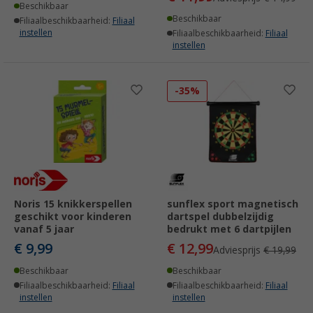
Beschikbaar
Beschikbaar
Filiaalbeschikbaarheid:
Filiaal
instellen
Filiaalbeschikbaarheid:
Filiaal
instellen
-35%
Noris 15 knikkerspellen
sunflex sport magnetisch
geschikt voor kinderen
dartspel dubbelzijdig
vanaf 5 jaar
bedrukt met 6 dartpijlen
€ 9,99
€ 12,99
Adviesprijs
€ 19,99
Beschikbaar
Beschikbaar
Filiaalbeschikbaarheid:
Filiaal
Filiaalbeschikbaarheid:
Filiaal
instellen
instellen