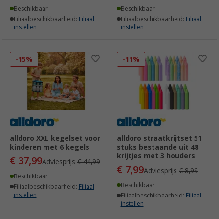
Beschikbaar
Beschikbaar
Filiaalbeschikbaarheid:
Filiaal
Filiaalbeschikbaarheid:
Filiaal
instellen
instellen
-15%
-11%
alldoro XXL kegelset voor
alldoro straatkrijtset 51
kinderen met 6 kegels
stuks bestaande uit 48
krijtjes met 3 houders
€ 37,99
Adviesprijs
€ 44,99
€ 7,99
Adviesprijs
€ 8,99
Beschikbaar
Beschikbaar
Filiaalbeschikbaarheid:
Filiaal
instellen
Filiaalbeschikbaarheid:
Filiaal
instellen