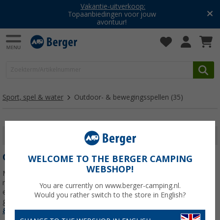
Vakantie-uitverkoop:
Topaanbiedingen voor jouw
avontuur!
Sport, spel & water
Outdoor- & bewegingsspellen
(35)
FILTER WEERGEVEN
OUTDOOR- & BEWEGINGSSPELLEN
WELCOME TO THE BERGER CAMPING
WEBSHOP!
Met veelzijdig buitenspeelgoed geniet het hele gezin van actieve
momenten op de camping, aan zee of in de tuin. Van jeu de boules
You are currently on www.berger-camping.nl.
en beachvolleybal tot strandspeelgoed en ballen: alles voor
Would you rather switch to the store in English?
gezellige buitenactiviteiten en eindeloos
Lees meer over
Outdoor-
& bewegingsspellen
>>>