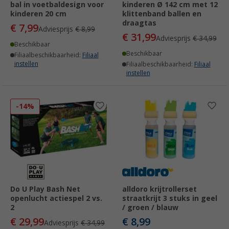
bal in voetbaldesign voor
kinderen Ø 142 cm met 12
kinderen 20 cm
klittenband ballen en
draagtas
€ 7,99
Adviesprijs
€ 8,99
€ 31,99
Adviesprijs
€ 34,99
Beschikbaar
Beschikbaar
Filiaalbeschikbaarheid:
Filiaal
instellen
Filiaalbeschikbaarheid:
Filiaal
instellen
-14%
Do U Play Bash Net
alldoro krijtrollerset
openlucht actiespel 2 vs.
straatkrijt 3 stuks in geel
2
/ groen / blauw
€ 29,99
€ 8,99
Adviesprijs
€ 34,99