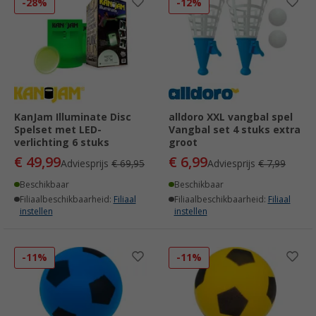
-28%
-12%
KanJam Illuminate Disc
alldoro XXL vangbal spel
Spelset met LED-
Vangbal set 4 stuks extra
verlichting 6 stuks
groot
€ 49,99
€ 6,99
Adviesprijs
€ 69,95
Adviesprijs
€ 7,99
Beschikbaar
Beschikbaar
Filiaalbeschikbaarheid:
Filiaal
Filiaalbeschikbaarheid:
Filiaal
instellen
instellen
-11%
-11%