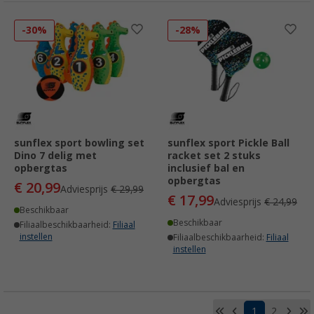
-30%
-28%
sunflex sport bowling set
sunflex sport Pickle Ball
Dino 7 delig met
racket set 2 stuks
opbergtas
inclusief bal en
opbergtas
€ 20,99
Adviesprijs
€ 29,99
€ 17,99
Adviesprijs
€ 24,99
Beschikbaar
Beschikbaar
Filiaalbeschikbaarheid:
Filiaal
instellen
Filiaalbeschikbaarheid:
Filiaal
instellen
1
2