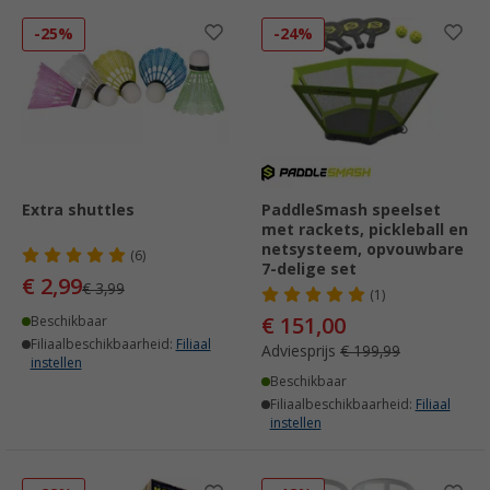
-25%
-24%
Extra shuttles
PaddleSmash speelset
met rackets, pickleball en
netsysteem, opvouwbare
(6)
7-delige set
€ 2,99
€ 3,99
(1)
€ 151,00
Beschikbaar
Filiaalbeschikbaarheid:
Filiaal
Adviesprijs
€ 199,99
instellen
Beschikbaar
Filiaalbeschikbaarheid:
Filiaal
instellen