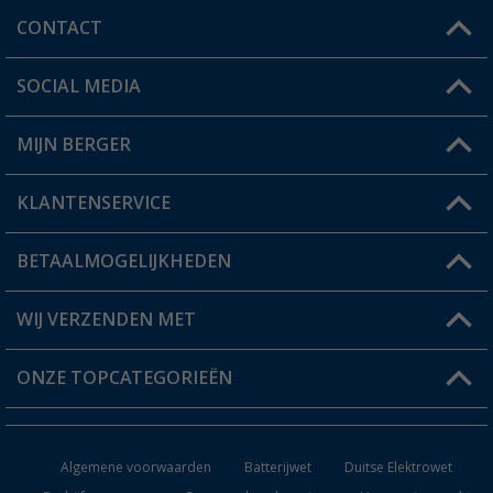
CONTACT
SOCIAL MEDIA
Een vraag?
MIJN BERGER
Winkel vinden
KLANTENSERVICE
Mijn account
Status bestelling
BETAALMOGELIJKHEDEN
FAQ & Contact
Berger voordeelkaart
Verzendinformatie
WIJ VERZENDEN MET
Verlanglijstje
Retourneren
ONZE TOPCATEGORIEËN
Catalogus
Camper en caravan accessoires
Dealer worden
Algemene voorwaarden
Batterijwet
Duitse Elektrowet
Keukenaccessoires