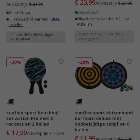
€ 23,99
Adviesprijs
€ 27,99
Adviesprijs
€ 21,99
Beschikbaar
Beschikbaar
Filiaalbeschikbaarheid:
Filiaal
Filiaalbeschikbaarheid:
Filiaal
instellen
instellen
In meerdere uitvoeringen
In meerdere uitvoeringen
verkrijgbaar
verkrijgbaar
-30%
-20%
sunflex sport beachball
sunflex sport klittenband
set Action Pro met 2
dartbord deluxe met
rackets en 2 ballen
dubbelzijdige schijf en 6
ballen
€ 17,99
Adviesprijs
€ 25,99
€ 11,99
Adviesprijs
€ 14,99