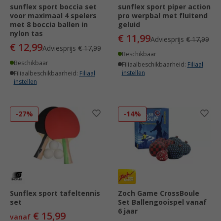
sunflex sport boccia set
sunflex sport piper action
voor maximaal 4 spelers
pro werpbal met fluitend
met 8 boccia ballen in
geluid
nylon tas
€ 11,99
Adviesprijs
€ 17,99
€ 12,99
Adviesprijs
€ 17,99
Beschikbaar
Beschikbaar
Filiaalbeschikbaarheid:
Filiaal
instellen
Filiaalbeschikbaarheid:
Filiaal
instellen
-27%
-14%
Sunflex sport tafeltennis
Zoch Game CrossBoule
set
Set Ballengooispel vanaf
6 jaar
€ 15,99
vanaf