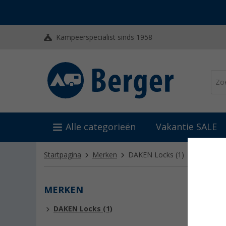
Kampeerspecialist sinds 1958
Alle categorieën
Vakantie SALE
Startpagina
Merken
DAKEN Locks
(1)
MERKEN
DAKE
DAKEN Locks (1)