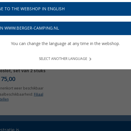
E TO THE WEBSHOP IN ENGLISH
ON WWW.BERGER-CAMPING.NL
You can change the language at any time in the webshop.
SELECT ANOTHER LANGUAGE
en Locks Saturn GO
oslot, set van 2 stuks
175,00
nnenkort weer beschikbaar
iaalbeschikbaarheid:
Filiaal
tellen
tratie is