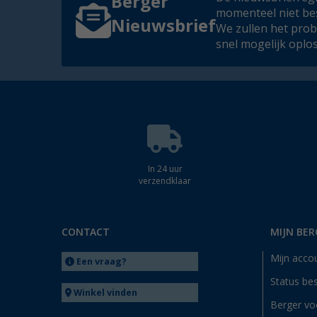
Berger
momenteel niet be
Nieuwsbrief
We zullen het pro
snel mogelijk oplo
In 24 uur
verzendklaar
CONTACT
MIJN BER
Mijn acco
Een vraag?
Status bes
Winkel vinden
Berger vo