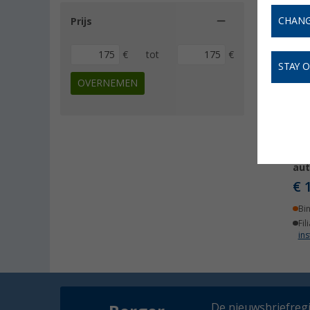
CHANG
Prijs
€
tot
€
STAY 
OVERNEMEN
Dak
aut
€ 
Bi
Fil
ins
De nieuwsbriefregis