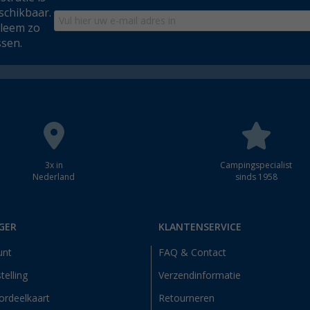
schikbaar.
bleem zo
ssen.
3x in
Campingspecialist
Nederland
sinds 1958
GER
KLANTENSERVICE
unt
FAQ & Contact
telling
Verzendinformatie
ordeelkaart
Retourneren