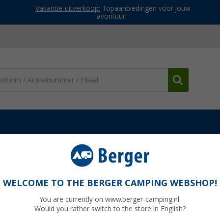
Vakantie-uitverkoop:
Topaanbiedingen voor jouw
avontuur!
WELCOME TO THE BERGER CAMPING WEBSHOP!
N LOCKS
You are currently on www.berger-camping.nl.
Would you rather switch to the store in English?