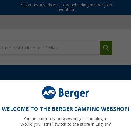
Vakantie-uitverkoop:
Topaanbiedingen voor jouw
avontuur!
g en onderhoud
Ontvochtiger & Luchtzuiveraar
Absodry Duo Fami
tvochtiger voor kasten 600 g
WELCOME TO THE BERGER CAMPING WEBSHOP!
You are currently on www.berger-camping.nl.
Would you rather switch to the store in English?