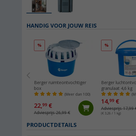
HANDIG VOOR JOUW REIS
%
%
Berger ruimteontvochtiger
Berger luchtontvo
box
granulaat 4,6 kg
(Meer dan 100)
(M
14,
€
99
22,
€
99
Adviesprijs 17,99 
Adviesprijs 26,99 €
(€ 3,26 / 1 kg)
PRODUCTDETAILS