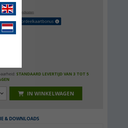
6,99
l. BTW
plus verzendkosten
r tot 5% voordeelkaartbonus
baarheid:
STANDAARD LEVERTIJD VAN 3 TOT 5
AGEN
IN WINKELWAGEN
IE & DOWNLOADS