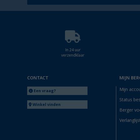
In 24 uur
verzendklaar
CONTACT
MIJN BER
Mijn acco
Een vraag?
Status bes
Winkel vinden
Berger vo
Verlanglijs