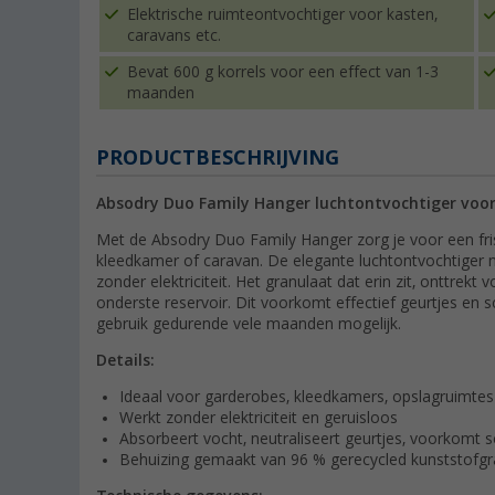
Elektrische ruimteontvochtiger voor kasten,
caravans etc.
Bevat 600 g korrels voor een effect van 1-3
maanden
PRODUCTBESCHRIJVING
Absodry Duo Family Hanger luchtontvochtiger voo
Met de Absodry Duo Family Hanger zorg je voor een fris
kleedkamer of caravan. De elegante luchtontvochtiger 
zonder elektriciteit. Het granulaat dat erin zit, onttrekt 
onderste reservoir. Dit voorkomt effectief geurtjes e
gebruik gedurende vele maanden mogelijk.
Details:
Ideaal voor garderobes, kleedkamers, opslagruimtes
Werkt zonder elektriciteit en geruisloos
Absorbeert vocht, neutraliseert geurtjes, voorkomt
Behuizing gemaakt van 96 % gerecycled kunststofgr