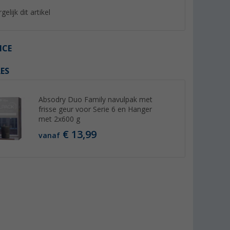
gelijk dit artikel
ICE
ES
%
%
Absodry Duo Family navulpak met
frisse geur voor Serie 6 en Hanger
met 2x600 g
€ 13,99
vanaf
ngsmiddel
Berger kunststof- &
Berger RoadDust o
Seal
acrylglasreiniger
handstofzuiger met
ml
er dan 100)
(Meer dan 100)
(4)
8,
€
99
29,
€
99
Adviesprijs 10,99 €
Adviesprijs 34,99 €
(€ 17,98 / 1 l)