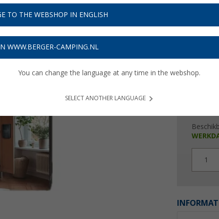
€ 1
E TO THE WEBSHOP IN ENGLISH
Prijzen inc
Verzeke
ON WWW.BERGER-CAMPING.NL
You can change the language at any time in the webshop.
SELECT ANOTHER LANGUAGE
Beschik
WERKD
1
INFORMAT