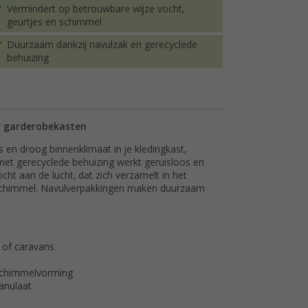
Vermindert op betrouwbare wijze vocht,
geurtjes en schimmel
Duurzaam dankzij navulzak en gerecyclede
behuizing
r garderobekasten
 en droog binnenklimaat in je kledingkast,
met gerecyclede behuizing werkt geruisloos en
vocht aan de lucht, dat zich verzamelt in het
n schimmel. Navulverpakkingen maken duurzaam
 of caravans
 schimmelvorming
anulaat