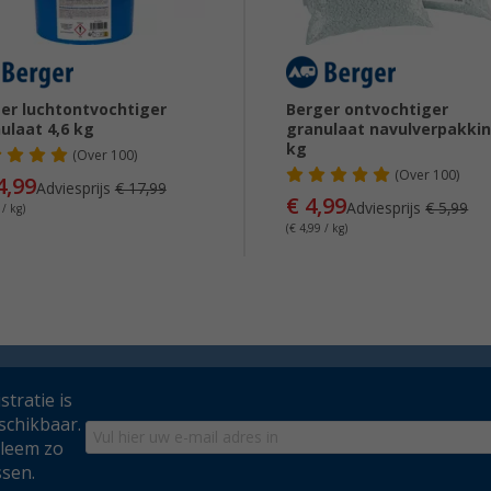
er luchtontvochtiger
Berger ontvochtiger
ulaat 4,6 kg
granulaat navulverpakkin
kg
(
Over
100)
(
Over
100)
4,99
Adviesprijs
€ 17,99
€ 4,99
Adviesprijs
€ 5,99
 / kg)
(€ 4,99 / kg)
tratie is
schikbaar.
bleem zo
ssen.