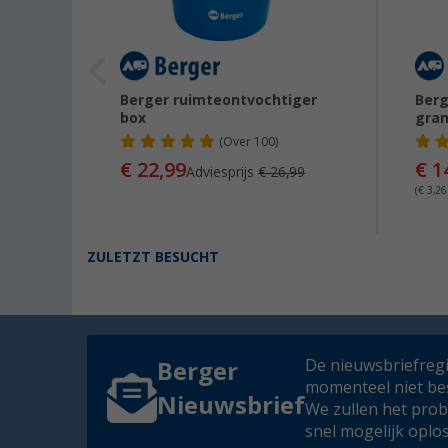
Berger ruimteontvochtiger
Berg
box
gran
(
Over
100)
€ 22,99
€ 1
Adviesprijs
€ 26,99
(€ 3,26
ZULETZT BESUCHT
De nieuwsbriefregis
Berger
momenteel niet be
Nieuwsbrief
We zullen het pro
snel mogelijk oplo