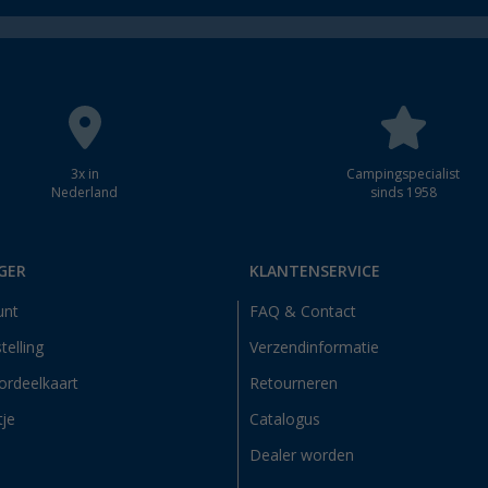
3x in
Campingspecialist
Nederland
sinds 1958
GER
KLANTENSERVICE
unt
FAQ & Contact
telling
Verzendinformatie
ordeelkaart
Retourneren
tje
Catalogus
Dealer worden