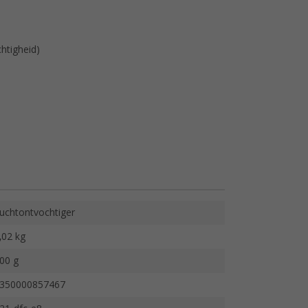
htigheid)
uchtontvochtiger
,02 kg
00 g
350000857467