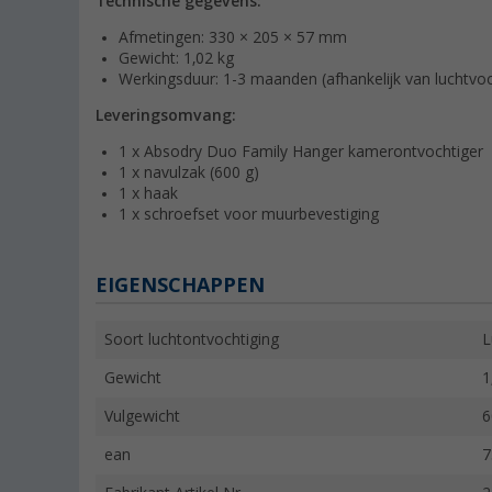
Technische gegevens:
Afmetingen: 330 × 205 × 57 mm
Gewicht: 1,02 kg
Werkingsduur: 1-3 maanden (afhankelijk van luchtvoc
Leveringsomvang:
1 x Absodry Duo Family Hanger kamerontvochtiger
1 x navulzak (600 g)
1 x haak
1 x schroefset voor muurbevestiging
EIGENSCHAPPEN
Soort luchtontvochtiging
L
Gewicht
1
Vulgewicht
6
ean
7