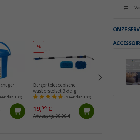
Ver
ONZE SERV
ACCESSOIR
%
%
chtiger
Berger telescopische
Thetford verzorgi
wasborstelset 3-delig
voor afdichtingen 
Lubricant
eer dan 100)
(Meer dan 100)
(Me
4,
€
99
19,
€
99
€
Adviesprijs 6,95 €
Adviesprijs 39,99 €
(€ 24,95 / 1 l)