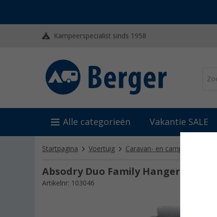
Kampeerspecialist sinds 1958
Alle categorieën
Vakantie SALE
Startpagina
Voertuig
Caravan- en camper reinigin
Absodry Duo Family Hanger luchton
Artikelnr: 103046