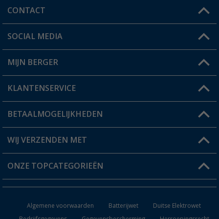
CONTACT
SOCIAL MEDIA
Een vraag?
MIJN BERGER
Winkel vinden
KLANTENSERVICE
Mijn account
Status bestelling
BETAALMOGELIJKHEDEN
FAQ & Contact
Berger voordeelkaart
Verzendinformatie
WIJ VERZENDEN MET
Verlanglijstje
Retourneren
ONZE TOPCATEGORIEËN
Catalogus
Camper en caravan accessoires
Dealer worden
Algemene voorwaarden
Batterijwet
Duitse Elektrowet
Keukenaccessoires