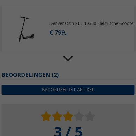
Denver Odin SEL-10350 Elektrische Scooter 
€ 799,-
Blaupunkt Carla 200 opvouwbare e-bike 16 
BEOORDELINGEN
(2)
(2)
€ 1.299,-
BEOORDEEL DIT ARTIKEL
3 / 5
Jeep Hardtail E-Bike 27.5 "