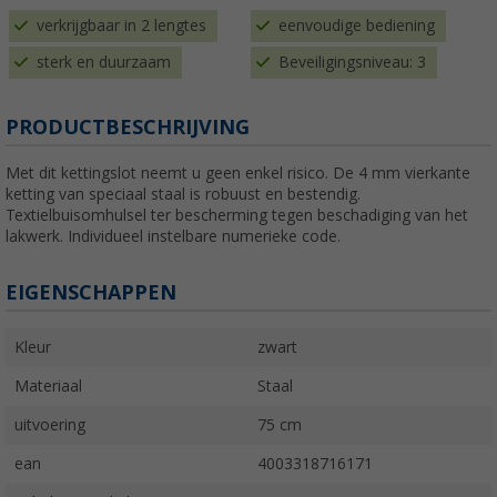
verkrijgbaar in 2 lengtes
eenvoudige bediening
sterk en duurzaam
Beveiligingsniveau: 3
PRODUCTBESCHRIJVING
Met dit kettingslot neemt u geen enkel risico. De 4 mm vierkante
ketting van speciaal staal is robuust en bestendig.
Textielbuisomhulsel ter bescherming tegen beschadiging van het
lakwerk. Individueel instelbare numerieke code.
EIGENSCHAPPEN
Kleur
zwart
Materiaal
Staal
uitvoering
75 cm
ean
4003318716171