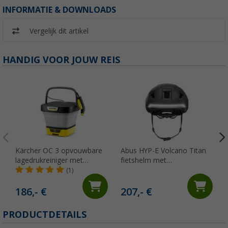
INFORMATIE & DOWNLOADS
Vergelijk dit artikel
HANDIG VOOR JOUW REIS
Kärcher OC 3 opvouwbare
Abus HYP-E Volcano Titan
lagedrukreiniger met
fietshelm met
opvouwbare watertank /
afstandsbediening L
(1)
lithium-ion batterij / lader
186,- €
207,- €
PRODUCTDETAILS