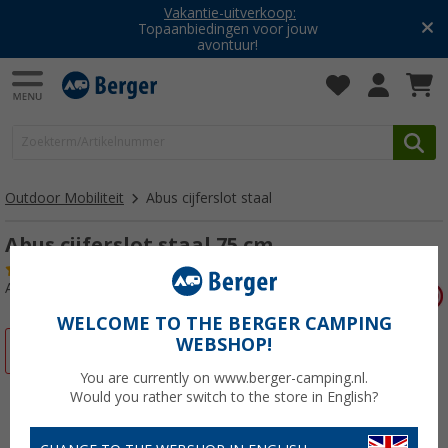
Vakantie-uitverkoop:
Topaanbiedingen voor jouw
avontuur!
Outdoor Mobiliteit
Abus cijferslot staal
Abus cijferslot staal 75 cm
(2)
Artikelnr: 292450
WELCOME TO THE BERGER CAMPING
WEBSHOP!
-3%
You are currently on www.berger-camping.nl.
Would you rather switch to the store in English?