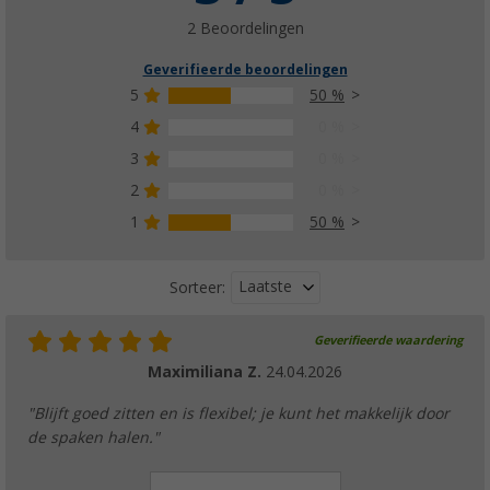
€ 2.183,-
Adviesprijs
€ 2.299,00
2 Beoordelingen
Geverifieerde beoordelingen
5
50 %
4
0 %
SoFlow SO4 Pro vouwbare e-scooter / elekt
3
0 %
met goedkeuring voor de weg
2
0 %
(6)
1
50 %
€ 1.092,-
vanaf
Laatste
Sorteer:
Geverifieerde waardering
Sonax SX90 Plus multifunctionele olie met 
Maximiliana Z.
24.04.2026
€ 7,99
Adviesprijs
€ 9,99
"Blijft goed zitten en is flexibel; je kunt het makkelijk door
de spaken halen."