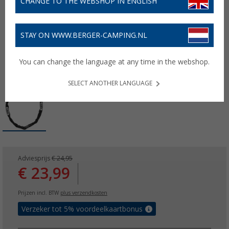
CHANGE TO THE WEBSHOP IN ENGLISH
STAY ON WWW.BERGER-CAMPING.NL
You can change the language at any time in the webshop.
SELECT ANOTHER LANGUAGE
Adviesprijs
€ 24,95
€ 23,99
Prijzen incl. BTW
plus verzendkosten
Verzeker tot 5% voordeelkaartbonus