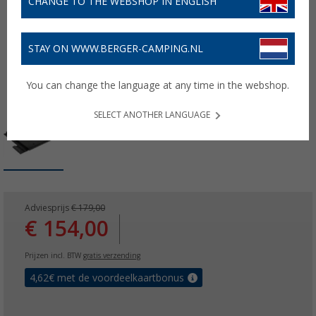
CHANGE TO THE WEBSHOP IN ENGLISH
STAY ON WWW.BERGER-CAMPING.NL
You can change the language at any time in the webshop.
SELECT ANOTHER LANGUAGE
Adviesprijs
€ 179,00
€ 154,00
Prijzen incl. BTW
gratis verzending
4,62
€ met de voordeelkaartbonus