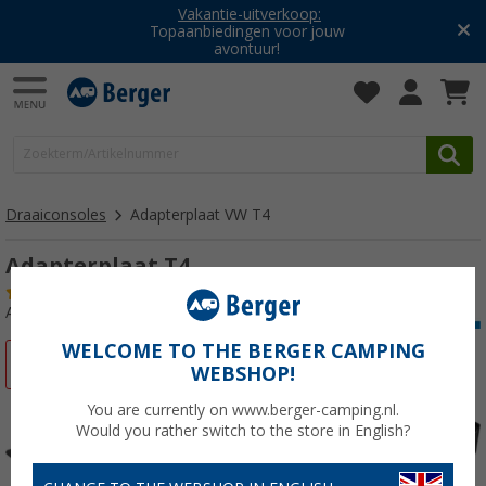
Vakantie-uitverkoop:
Topaanbiedingen voor jouw
avontuur!
Draaiconsoles
Adapterplaat VW T4
Adapterplaat T4
(1)
Artikelnr: 155480
WELCOME TO THE BERGER CAMPING
-13%
WEBSHOP!
You are currently on www.berger-camping.nl.
Would you rather switch to the store in English?