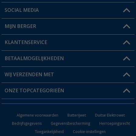
SOCIAL MEDIA
Een vraag?
MIJN BERGER
Winkel vinden
KLANTENSERVICE
Mijn account
Status bestelling
BETAALMOGELIJKHEDEN
FAQ & Contact
Berger voordeelkaart
Verzendinformatie
WIJ VERZENDEN MET
Verlanglijstje
Retourneren
ONZE TOPCATEGORIEËN
Catalogus
Camper en caravan accessoires
Dealer worden
Algemene voorwaarden
Batterijwet
Duitse Elektrowet
Keukenaccessoires
Bedrijfsgegevens
Gegevensbescherming
Herroepingsrecht
Toegankelijkheid
Cookie-instellingen
Campingmeubilair