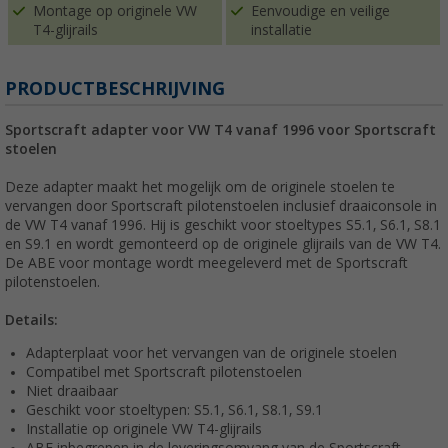
Montage op originele VW
Eenvoudige en veilige
T4-glijrails
installatie
PRODUCTBESCHRIJVING
Sportscraft adapter voor VW T4 vanaf 1996 voor Sportscraft
stoelen
Deze adapter maakt het mogelijk om de originele stoelen te
vervangen door Sportscraft pilotenstoelen inclusief draaiconsole in
de VW T4 vanaf 1996. Hij is geschikt voor stoeltypes S5.1, S6.1, S8.1
en S9.1 en wordt gemonteerd op de originele glijrails van de VW T4.
De ABE voor montage wordt meegeleverd met de Sportscraft
pilotenstoelen.
Details:
Adapterplaat voor het vervangen van de originele stoelen
Compatibel met Sportscraft pilotenstoelen
Niet draaibaar
Geschikt voor stoeltypen: S5.1, S6.1, S8.1, S9.1
Installatie op originele VW T4-glijrails