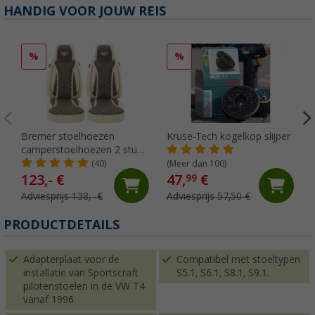
HANDIG VOOR JOUW REIS
%
%
Bremer stoelhoezen
Kruse-Tech kogelkop slijper
camperstoelhoezen 2 stuks
voor Ducato / Jumper /
(40)
(Meer dan 100)
Boxer beige/bruin
123,- €
47,
€
99
Adviesprijs 138,- €
Adviesprijs 57,50 €
PRODUCTDETAILS
Adapterplaat voor de
Compatibel met stoeltypen
installatie van Sportscraft
S5.1, S6.1, S8.1, S9.1.
pilotenstoelen in de VW T4
vanaf 1996