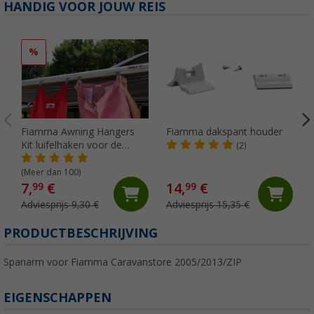
HANDIG VOOR JOUW REIS
%
Fiamma Awning Hangers
Fiamma dakspant houder
Kit luifelhaken voor de
(2)
peesgeleider
(Meer dan 100)
7,
€
14,
€
99
99
Adviesprijs 9,30 €
Adviesprijs 15,35 €
PRODUCTBESCHRIJVING
Spanarm voor Fiamma Caravanstore 2005/2013/ZIP
EIGENSCHAPPEN