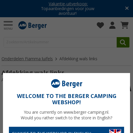
Vakantie-uitverkoop:
Topaanbiedingen voor jouw
avontuur!
Onderdelen Fiamma luifels
Afdekking wals links
Afdekking wals links
Artikelnr: 116423
WELCOME TO THE BERGER CAMPING
WEBSHOP!
You are currently on www.berger-camping.nl.
Would you rather switch to the store in English?