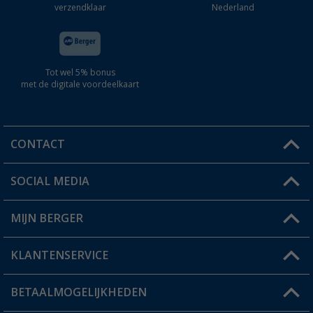
verzendklaar
Nederland
Tot wel 5% bonus
met de digitale voordeelkaart
CONTACT
SOCIAL MEDIA
Een vraag?
MIJN BERGER
Winkel vinden
KLANTENSERVICE
Mijn account
Status bestelling
BETAALMOGELIJKHEDEN
FAQ & Contact