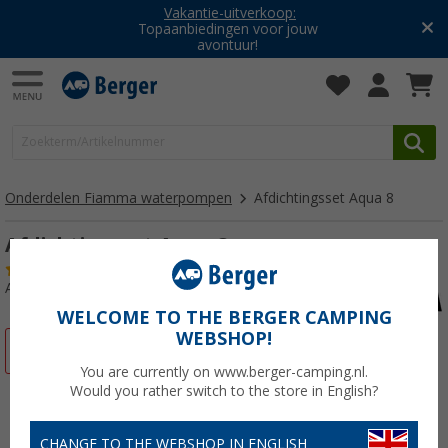
Vakantie-uitverkoop:
Topaanbiedingen voor jouw
avontuur!
Onderdelen Fiamma waterpompen
Afdichtingsset Aqua 8
Afdichtingsset Aqua 8
(2)
Artikelnr: 706253
WELCOME TO THE BERGER CAMPING
WEBSHOP!
-23%
You are currently on www.berger-camping.nl.
Would you rather switch to the store in English?
CHANGE TO THE WEBSHOP IN ENGLISH