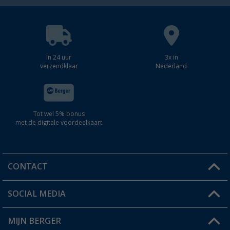
In 24 uur
3x in
verzendklaar
Nederland
Tot wel 5% bonus
met de digitale voordeelkaart
CONTACT
SOCIAL MEDIA
Een vraag?
MIJN BERGER
Winkel vinden