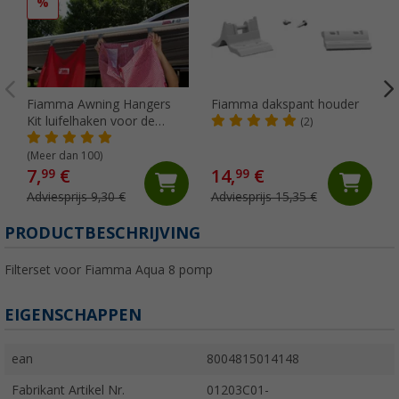
%
Fiamma Awning Hangers
Fiamma dakspant houder
Kit luifelhaken voor de
(2)
peesgeleider
(Meer dan 100)
7,
€
14,
€
99
99
Adviesprijs 9,30 €
Adviesprijs 15,35 €
PRODUCTBESCHRIJVING
Filterset voor Fiamma Aqua 8 pomp
EIGENSCHAPPEN
ean
8004815014148
Fabrikant Artikel Nr.
01203C01-