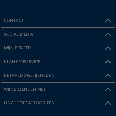
CONTACT
SOCIAL MEDIA
Een vraag?
MIJN BERGER
Winkel vinden
KLANTENSERVICE
Mijn account
Status bestelling
BETAALMOGELIJKHEDEN
FAQ & Contact
Berger voordeelkaart
Verzendinformatie
WIJ VERZENDEN MET
Verlanglijstje
Retourneren
ONZE TOPCATEGORIEËN
Catalogus