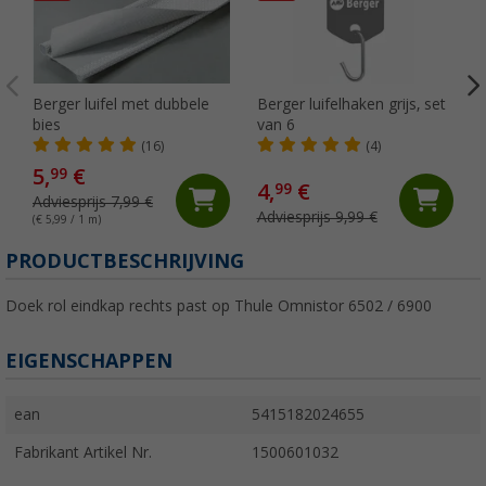
Berger luifel met dubbele
Berger luifelhaken grijs, set
bies
van 6
(16)
(4)
5,
€
99
4,
€
99
Adviesprijs 7,99 €
Adviesprijs 9,99 €
(€ 5,99 / 1 m)
PRODUCTBESCHRIJVING
Doek rol eindkap rechts past op Thule Omnistor 6502 / 6900
EIGENSCHAPPEN
ean
5415182024655
Fabrikant Artikel Nr.
1500601032