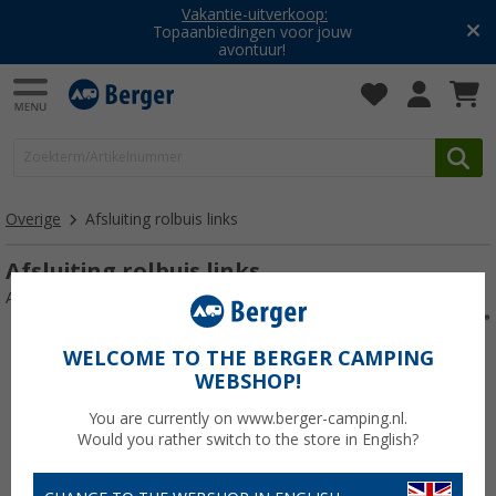
Vakantie-uitverkoop:
Topaanbiedingen voor jouw
avontuur!
Overige
Afsluiting rolbuis links
Afsluiting rolbuis links
Artikelnr: 122373
WELCOME TO THE BERGER CAMPING
WEBSHOP!
You are currently on www.berger-camping.nl.
Would you rather switch to the store in English?