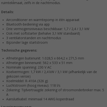
ruimteklimaat, zelfs in de nachtmodus.
Details:
Airconditioner en warmtepomp in één apparaat
Bluetooth-bediening via app
Drie vermogensniveaus beschikbaar: 1,7 / 2,4 / 3,1 kW
Ook met softstarter (behalve 3,1 kW standaard)
3 ventilatorstanden en nachtmodus
Bijzonder lage startstroom
Technische gegevens:
Afmetingen buitenunit: 1.028,5 x 664,2 x 271,5 mm
Afmetingen binnenunit: 562 x 533 x 51 mm
Nominale spanning: 230 V AC
Koelvermogen: 1,7 kW / 2,4 kW / 3,1 kW (afhankelijk van de
gekozen versie)
Koelmiddel: R-410A (326 g)
Luchtstroom (hoog niveau): 118 l/s
Zekering: Tijdvertraagde zekering of stroomonderbreker max. 5
A
Aansluitkabel: minimaal 14 AWG koperdraad
Leveringsomvang: