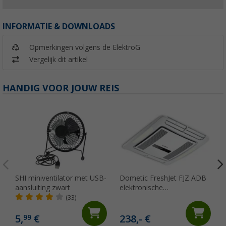
INFORMATIE & DOWNLOADS
Opmerkingen volgens de ElektroG
Vergelijk dit artikel
HANDIG VOOR JOUW REIS
SHI miniventilator met USB-
Dometic FreshJet FJZ ADB
aansluiting zwart
elektronische
luchtverdeelkast voor FJZ4-
(33)
en FJZ7-serie
5,
€
238,- €
99