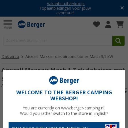
Vakantie-uitverkoop:
Topaanbiedingen voor jouw
avontuur!
Dak airco
Airxcell Maxxair dak airconditioner Mach 3,1 kW
Airxcell Maxxair Mach 1,7 pk dakairco met
soft starter
Artikelnr: 654409
WELCOME TO THE BERGER CAMPING
WEBSHOP!
You are currently on www.berger-camping.nl.
Would you rather switch to the store in English?