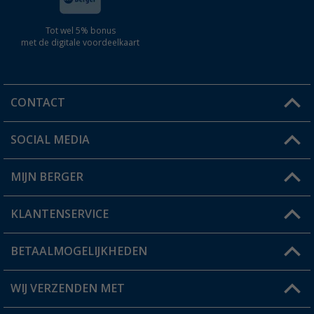
Tot wel 5% bonus
met de digitale voordeelkaart
CONTACT
SOCIAL MEDIA
Een vraag?
MIJN BERGER
Winkel vinden
KLANTENSERVICE
Mijn account
Status bestelling
BETAALMOGELIJKHEDEN
FAQ & Contact
Berger voordeelkaart
Verzendinformatie
WIJ VERZENDEN MET
Verlanglijstje
Retourneren