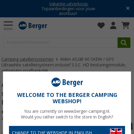
Vakantie-uitverkoop:
Topaanbiedingen voor jouw
avontuur!
Camping satellietsystemen
Alden AS2@ 60 SKEW / GPS
Ultrawhite satellietsysteem inclusief S.S.C. HD besturingsmodule,
ontvanger-onafhankelijk
Alden AS2@ 60 SKEW / GPS Ultrawhite
satellietsysteem inclusief S.S.C. HD
WELCOME TO THE BERGER CAMPING
WEBSHOP!
besturingsmodule, ontvanger-
onafhankelijk
You are currently on www.berger-camping.nl.
Would you rather switch to the store in English?
Artikelnr: 629738
CHANGE TO THE WEBSHOP IN ENGLISH