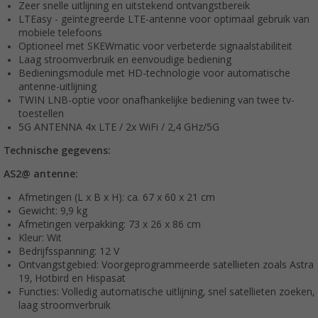
Zeer snelle uitlijning en uitstekend ontvangstbereik
LTEasy - geïntegreerde LTE-antenne voor optimaal gebruik van
mobiele telefoons
Optioneel met SKEWmatic voor verbeterde signaalstabiliteit
Laag stroomverbruik en eenvoudige bediening
Bedieningsmodule met HD-technologie voor automatische
antenne-uitlijning
TWIN LNB-optie voor onafhankelijke bediening van twee tv-
toestellen
5G ANTENNA 4x LTE / 2x WiFi / 2,4 GHz/5G
Technische gegevens:
AS2@ antenne:
Afmetingen (L x B x H): ca. 67 x 60 x 21 cm
Gewicht: 9,9 kg
Afmetingen verpakking: 73 x 26 x 86 cm
Kleur: Wit
Bedrijfsspanning: 12 V
Ontvangstgebied: Voorgeprogrammeerde satellieten zoals Astra
19, Hotbird en Hispasat
Functies: Volledig automatische uitlijning, snel satellieten zoeken,
laag stroomverbruik