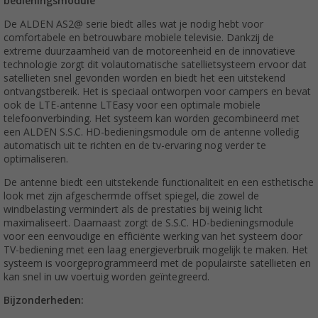
bedieningsmodule
De ALDEN AS2@ serie biedt alles wat je nodig hebt voor
comfortabele en betrouwbare mobiele televisie. Dankzij de
extreme duurzaamheid van de motoreenheid en de innovatieve
technologie zorgt dit volautomatische satellietsysteem ervoor dat
satellieten snel gevonden worden en biedt het een uitstekend
ontvangstbereik. Het is speciaal ontworpen voor campers en bevat
ook de LTE-antenne LTEasy voor een optimale mobiele
telefoonverbinding. Het systeem kan worden gecombineerd met
een ALDEN S.S.C. HD-bedieningsmodule om de antenne volledig
automatisch uit te richten en de tv-ervaring nog verder te
optimaliseren.
De antenne biedt een uitstekende functionaliteit en een esthetische
look met zijn afgeschermde offset spiegel, die zowel de
windbelasting vermindert als de prestaties bij weinig licht
maximaliseert. Daarnaast zorgt de S.S.C. HD-bedieningsmodule
voor een eenvoudige en efficiënte werking van het systeem door
TV-bediening met een laag energieverbruik mogelijk te maken. Het
systeem is voorgeprogrammeerd met de populairste satellieten en
kan snel in uw voertuig worden geïntegreerd.
Bijzonderheden: