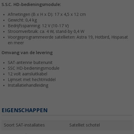
S.S.C. HD-bedieningsmodule:
Afmetingen (B x H x D): 17 x 4,5 x 12 cm
Gewicht: 0,4 kg
Bedrijfsspanning: 12 V (10-17 V)
Stroomverbruik: ca. 4 W, stand-by 0,4 W
Voorgeprogrammeerde satellieten: Astra 19, Hotbird, Hispasat
en meer
Omvang van de levering
SAT-antenne buitenunit
SSC HD-bedieningsmodule
12 volt aansluitkabel
Lijmset met hechtmiddel
Installatiehandleiding
EIGENSCHAPPEN
Soort SAT-installaties
Satelliet schotel