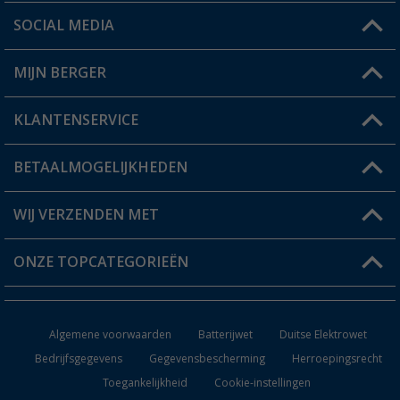
SOCIAL MEDIA
Een vraag?
MIJN BERGER
Winkel vinden
KLANTENSERVICE
Mijn account
Status bestelling
BETAALMOGELIJKHEDEN
FAQ & Contact
Berger voordeelkaart
Verzendinformatie
WIJ VERZENDEN MET
Verlanglijstje
Retourneren
ONZE TOPCATEGORIEËN
Catalogus
Camper en caravan accessoires
Dealer worden
Algemene voorwaarden
Batterijwet
Duitse Elektrowet
Keukenaccessoires
Bedrijfsgegevens
Gegevensbescherming
Herroepingsrecht
Toegankelijkheid
Cookie-instellingen
Campingmeubilair