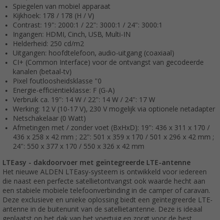
Spiegelen van mobiel apparaat
Kijkhoek: 178 / 178 (H / V)
Contrast: 19": 2000:1 / 22": 3000:1 / 24": 3000:1
Ingangen: HDMI, Cinch, USB, Multi-IN
Helderheid: 250 cd/m2
Uitgangen: hoofdtelefoon, audio-uitgang (coaxiaal)
CI+ (Common Interface) voor de ontvangst van gecodeerde
kanalen (betaal-tv)
Pixel foutloosheidsklasse "0
Energie-efficiëntieklasse: F (G-A)
Verbruik ca. 19": 14 W / 22": 14 W / 24": 17 W
Werking: 12 V (10-17 V), 230 V mogelijk via optionele netadapter
Netschakelaar (0 Watt)
Afmetingen met / zonder voet (BxHxD): 19": 436 x 311 x 170 /
436 x 258 x 42 mm ; 22": 501 x 359 x 170 / 501 x 296 x 42 mm ;
24": 550 x 377 x 170 / 550 x 326 x 42 mm
LTEasy - dakdoorvoer met geïntegreerde LTE-antenne
Het nieuwe ALDEN LTEasy-systeem is ontwikkeld voor iedereen
die naast een perfecte satellietontvangst ook waarde hecht aan
een stabiele mobiele telefoonverbinding in de camper of caravan.
Deze exclusieve en unieke oplossing biedt een geïntegreerde LTE-
antenne in de buitenunit van de satellietantenne. Deze is ideaal
geplaatst op het dak van het voertuig en zorgt voor de best