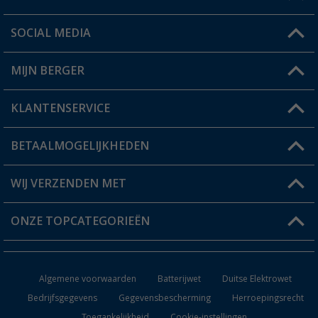
SOCIAL MEDIA
Een vraag?
MIJN BERGER
Winkel vinden
KLANTENSERVICE
Mijn account
Status bestelling
BETAALMOGELIJKHEDEN
FAQ & Contact
Berger voordeelkaart
Verzendinformatie
WIJ VERZENDEN MET
Verlanglijstje
Retourneren
ONZE TOPCATEGORIEËN
Catalogus
Camper en caravan accessoires
Dealer worden
Algemene voorwaarden
Batterijwet
Duitse Elektrowet
Keukenaccessoires
Bedrijfsgegevens
Gegevensbescherming
Herroepingsrecht
Toegankelijkheid
Cookie-instellingen