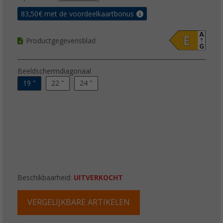
83,50
€ met de voordeelkaartbonus
Productgegevensblad
Beeldschermdiagonaal
19 "
22 "
24 "
Beschikbaarheid:
UITVERKOCHT
VERGELIJKBARE ARTIKELEN