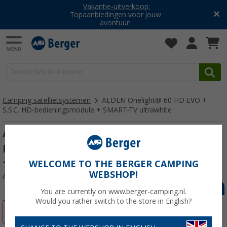
Vakantie-uitverkoop:
Topaanbiedingen voor jouw
avontuur!
Camping satellietsystemen
ALDEN Onelight@ 60 HD EVO +
S.S.C. HD-bedieningsmodule + SMART-TV ultrawhite
ALDEN Onelight@ 60 HD EVO + S.S.C. HD-
bedieningsmodule + SMART-TV ultrawhite
19 inch
WELCOME TO THE BERGER CAMPING
WEBSHOP!
Artikelnr: 555370
You are currently on www.berger-camping.nl.
Would you rather switch to the store in English?
-12%