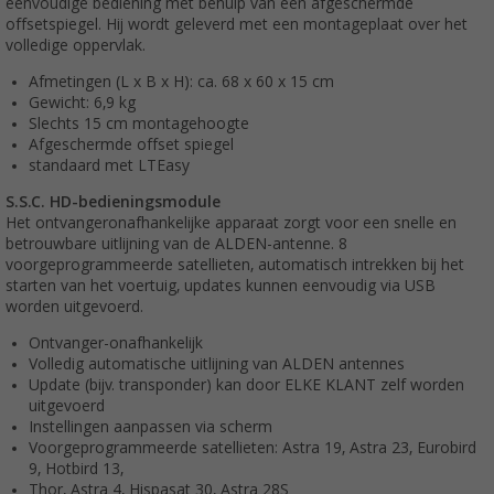
eenvoudige bediening met behulp van een afgeschermde
offsetspiegel. Hij wordt geleverd met een montageplaat over het
volledige oppervlak.
Afmetingen (L x B x H): ca. 68 x 60 x 15 cm
Gewicht: 6,9 kg
Slechts 15 cm montagehoogte
Afgeschermde offset spiegel
standaard met LTEasy
S.S.C. HD-bedieningsmodule
Het ontvangeronafhankelijke apparaat zorgt voor een snelle en
betrouwbare uitlijning van de ALDEN-antenne. 8
voorgeprogrammeerde satellieten, automatisch intrekken bij het
starten van het voertuig, updates kunnen eenvoudig via USB
worden uitgevoerd.
Ontvanger-onafhankelijk
Volledig automatische uitlijning van ALDEN antennes
Update (bijv. transponder) kan door ELKE KLANT zelf worden
uitgevoerd
Instellingen aanpassen via scherm
Voorgeprogrammeerde satellieten: Astra 19, Astra 23, Eurobird
9, Hotbird 13,
Thor, Astra 4, Hispasat 30, Astra 28S