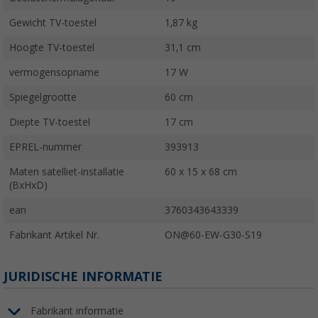
Gewicht TV-toestel
1,87 kg
Hoogte TV-toestel
31,1 cm
vermogensopname
17 W
Spiegelgrootte
60 cm
Diepte TV-toestel
17 cm
EPREL-nummer
393913
Maten satelliet-installatie
60 x 15 x 68 cm
(BxHxD)
ean
3760343643339
Fabrikant Artikel Nr.
ON@60-EW-G30-S19
JURIDISCHE INFORMATIE
Fabrikant informatie