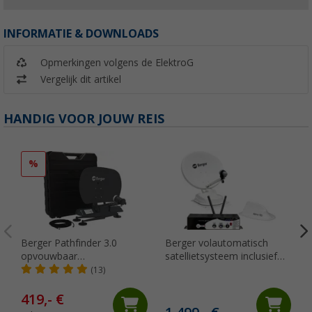
INFORMATIE & DOWNLOADS
Opmerkingen volgens de ElektroG
Vergelijk dit artikel
HANDIG VOOR JOUW REIS
%
Berger Pathfinder 3.0
Berger volautomatisch
opvouwbaar
satellietsysteem inclusief
volautomatisch
4G router complete kit
(13)
satellietsysteem grafiet
geschikt voor
camper/caravan/vrachtwagen
419,- €