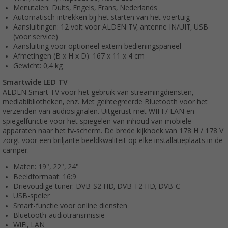
Menutalen: Duits, Engels, Frans, Nederlands
Automatisch intrekken bij het starten van het voertuig
Aansluitingen: 12 volt voor ALDEN TV, antenne IN/UIT, USB
(voor service)
Aansluiting voor optioneel extern bedieningspaneel
Afmetingen (B x H x D): 167 x 11 x 4 cm
Gewicht: 0,4 kg
Smartwide LED TV
ALDEN Smart TV voor het gebruik van streamingdiensten,
mediabibliotheken, enz. Met geïntegreerde Bluetooth voor het
verzenden van audiosignalen. Uitgerust met WIFI / LAN en
spiegelfunctie voor het spiegelen van inhoud van mobiele
apparaten naar het tv-scherm. De brede kijkhoek van 178 H / 178 V
zorgt voor een briljante beeldkwaliteit op elke installatieplaats in de
camper.
Maten: 19", 22", 24"
Beeldformaat: 16:9
Drievoudige tuner: DVB-S2 HD, DVB-T2 HD, DVB-C
USB-speler
Smart-functie voor online diensten
Bluetooth-audiotransmissie
WiFi, LAN