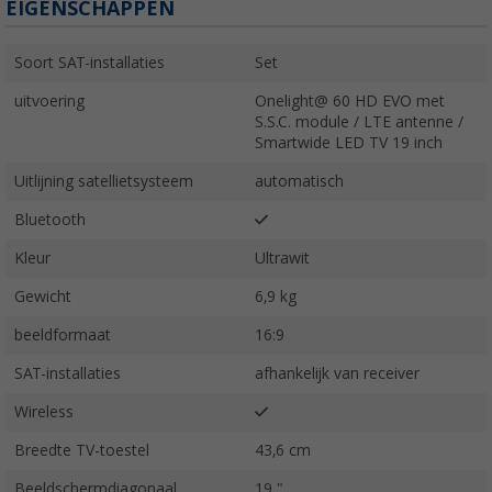
EIGENSCHAPPEN
Soort SAT-installaties
Set
uitvoering
Onelight@ 60 HD EVO met
S.S.C. module / LTE antenne /
Smartwide LED TV 19 inch
Uitlijning satellietsysteem
automatisch
Bluetooth
Kleur
Ultrawit
Gewicht
6,9 kg
beeldformaat
16:9
SAT-installaties
afhankelijk van receiver
Wireless
Breedte TV-toestel
43,6 cm
Beeldschermdiagonaal
19 "