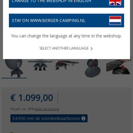
CHANGE TO THE WEBSHOP IN ENGLISH
STAY ON WWW.BERGER-CAMPING.NL
You can change the language at any time in the webshop.
SELECT ANOTHER LANGUAGE
€ 1.099,00
Prijzen incl. BTW
gratis verzending
54,95
€ met de voordeelkaartbonus