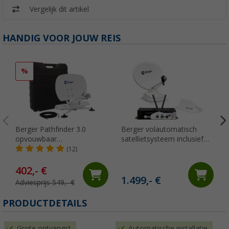
Vergelijk dit artikel
HANDIG VOOR JOUW REIS
%
Berger Pathfinder 3.0
Berger volautomatisch
opvouwbaar
satellietsysteem inclusief
volautomatisch
4G router complete kit
(12)
satellietsysteem wit
geschikt voor
camper/caravan/vrachtwagen
402,- €
1.499,- €
Adviesprijs 549,- €
PRODUCTDETAILS
Grote ontvangst
Automatische installatie