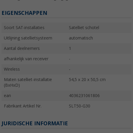
EIGENSCHAPPEN
Soort SAT-installaties
Satelliet schotel
Uitlijning satellietsysteem
automatisch
Aantal deelnemers
1
afhankelijk van receiver
-
Wireless
-
Maten satelliet-installatie
54,5 x 20 x 50,5 cm
(BxHxD)
ean
4036231061806
Fabrikant Artikel Nr.
SLT50-G30
JURIDISCHE INFORMATIE