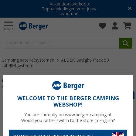
Vakantie-uitverkoop:
Topaanbiedingen voor jouw
avontuur!
Camping satellietsystemen
ALDEN Satlight-Track 50
satellietsysteem
ALDEN Satlight-Track 50 satellietsysteem
Artikelnr: 268680
WELCOME TO THE BERGER CAMPING
WEBSHOP!
You are currently on www.berger-camping.nl.
Would you rather switch to the store in English?