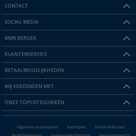
CONTACT
SOCIAL MEDIA
Een vraag?
MIJN BERGER
Winkel vinden
KLANTENSERVICE
Mijn account
Status bestelling
BETAALMOGELIJKHEDEN
FAQ & Contact
Berger voordeelkaart
Verzendinformatie
WIJ VERZENDEN MET
Verlanglijstje
Retourneren
ONZE TOPCATEGORIEËN
Catalogus
Camper en caravan accessoires
Dealer worden
Algemene voorwaarden
Batterijwet
Duitse Elektrowet
Keukenaccessoires
Bedrijfsgegevens
Gegevensbescherming
Herroepingsrecht