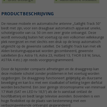
PRODUCTBESCHRIJVING
De nieuwe mobiele en automatische antenne „Satlight-Track 50“
biedt met zijn, voor een draagbaar automatisch apparaat unieke,
schotelgrootte van ca. 50 cm een zeer grote ontvangst. Deze
wordt eenvoudig buiten het voertuig op een volkomen willekeurige
plek neergezet en met slechts een druk op de knop automatisch
uitgericht op de gewenste satelliet. De Satlight-Track kan met elk
Alden besturingsapparaat worden gecombineerd, gewenste
satellieten (b.v. Astra 19, Astra 23, Hotbird 13, THOR 0.8 W, Sirius,
ASTRA 4 etc.) zijn reeds voorgeprogrammeerd.
Door de bijzonder compacte afmetingen en de draaggreep kan
deze mobiele schotel zonder problemen in het voertuig worden
opgeborgen. De draaggreep functioneert gelijktijdig als duurzame
beveiliging en kan b.v. met een staalkabel of ketting tegen diefstal
worden beschermd. Een zeer geringe stroomopname van minimaal
17 Watt (SAT en LED tv 18,5“) als de tv aanstaat ontlast de
hoofdbatterij en biedt lange televisie avonden. Bovendien is een
hoge flexibiliteit op de plaats van bestemming met een
verbazingwekkende ontvangst gegarandeerd.