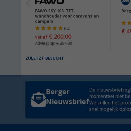
kort
FAWO SKY 10N TFT-
Berg
wandhouder voor caravans en
campers
(62)
€ 4
99
€ 200,00
vanaf
Adviesprijs
€ 254,00
ZULETZT BESUCHT
De nieuwsbriefregis
Berger
momenteel niet be
Nieuwsbrief
We zullen het pro
snel mogelijk oplo