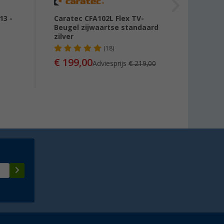
13 -
Caratec CFA102L Flex TV-
Berge
Beugel zijwaartse standaard
zilver
(18)
€ 29
€ 199,00
Adviesprijs
€ 219,00