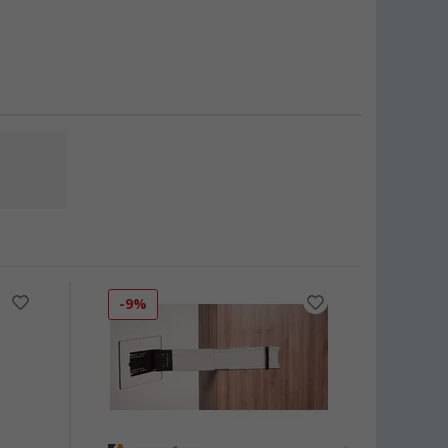
-9%
-14