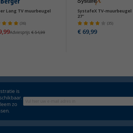
er Lang TV muurbeugel
SystafeX TV-muurbeugel 
27”
(36)
(35)
9,99
€ 69,99
Adviesprijs
€ 54,99
tratie is
schikbaar.
bleem zo
ssen.