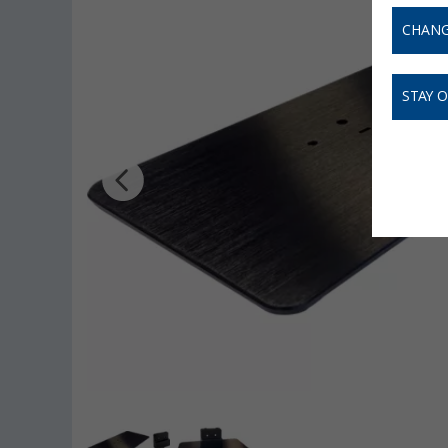
CHANG
STAY 