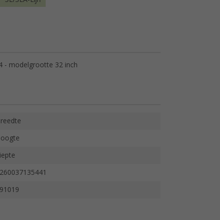
24 - modelgrootte 32 inch
reedte
oogte
iepte
260037135441
91019