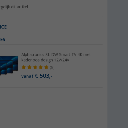
gelijk dit artikel
ICE
ES
%
Alphatronics SL DW Smart TV 4K met
kaderloos design 12V/24V
(6)
€ 503,-
vanaf
HD Smart TV
Caratec CFA102L Flex TV-
Berger Advanteq S
egreerde
Beugel zijwaartse uittrek zilver
TV 22 inch met dri
ige tuner
tuner en 12 / 230 V
(18)
(19)
199,- €
299,- €
Adviesprijs 219,- €
Adviesprijs 379,- €