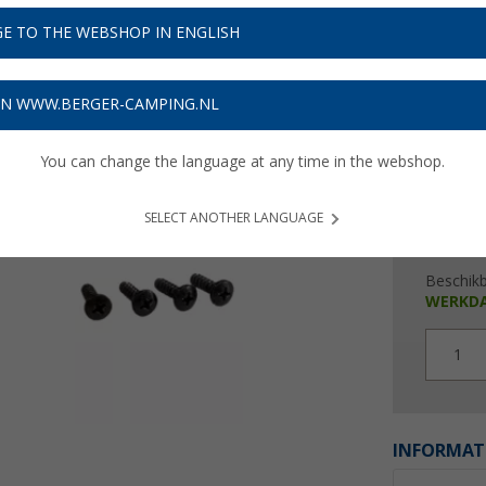
€ 2
E TO THE WEBSHOP IN ENGLISH
Prijzen inc
Verzeke
ON WWW.BERGER-CAMPING.NL
You can change the language at any time in the webshop.
SELECT ANOTHER LANGUAGE
Beschik
WERKD
1
INFORMAT