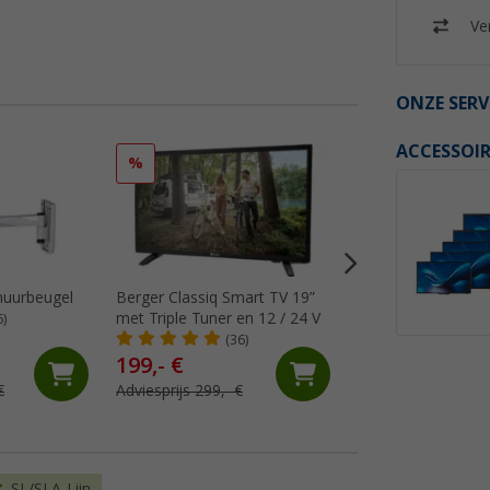
Ver
ONZE SERV
ACCESSOIR
%
%
muurbeugel
Berger Classiq Smart TV 19”
Berger Acoustiq 
met Triple Tuner en 12 / 24 V
22 inch met geïnt
6)
soundbar, drievoud
(36)
(5)
en 12/230 V
199,- €
279,- €
€
Adviesprijs 299,- €
Adviesprijs 379,- €
SL/SLA-Lijn