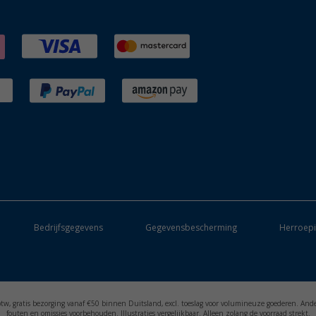
Bedrijfsgegevens
Gegevensbescherming
Herroepi
. btw, gratis bezorging vanaf €50 binnen Duitsland, excl. toeslag voor volumineuze goederen. And
fouten en omissies voorbehouden. Illustraties vergelijkbaar. Alleen zolang de voorraad strekt.