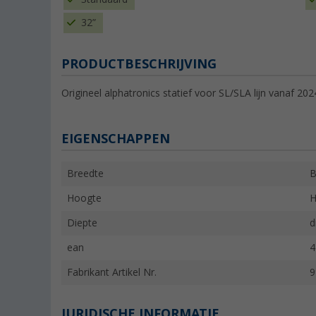
32”
PRODUCTBESCHRIJVING
Origineel alphatronics statief voor SL/SLA lijn vanaf 20
EIGENSCHAPPEN
Breedte
B
Hoogte
H
Diepte
d
ean
4
Fabrikant Artikel Nr.
9
JURIDISCHE INFORMATIE