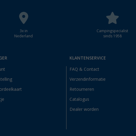
3x in
Campingspecialist
Nederland
sinds 1958
GER
KLANTENSERVICE
unt
FAQ & Contact
telling
Verzendinformatie
ordeelkaart
Retourneren
tje
Catalogus
Dealer worden