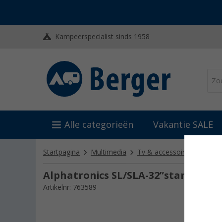
Kampeerspecialist sinds 1958
Alle categorieën
Vakantie SALE
Startpagina
Multimedia
Tv & accessoires
Tv-ho
Alphatronics SL/SLA-32”standaard
Artikelnr: 763589