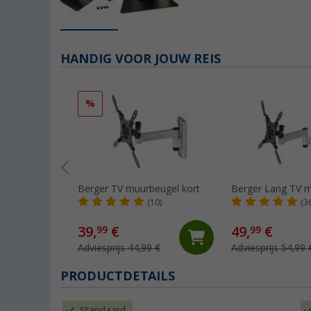
HANDIG VOOR JOUW REIS
%
Berger TV muurbeugel kort
Berger Lang TV 
(10)
(3
39,
€
49,
€
99
99
Adviesprijs 44,99 €
Adviesprijs 54,99 
PRODUCTDETAILS
Standaard