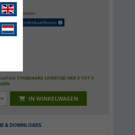
8,99
l. BTW
plus verzendkosten
r tot 5% voordeelkaartbonus
baarheid:
STANDAARD LEVERTIJD VAN 3 TOT 5
AGEN
IN WINKELWAGEN
IE & DOWNLOADS