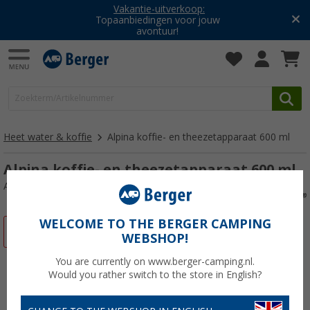
Vakantie-uitverkoop:
Topaanbiedingen voor jouw
avontuur!
Heet water & koffie
Alpina koffie- en theezetapparaat 600 ml
Alpina koffie- en theezetapparaat 600 ml
Artikelnr: 859176
WELCOME TO THE BERGER CAMPING
-28%
WEBSHOP!
You are currently on www.berger-camping.nl.
Would you rather switch to the store in English?