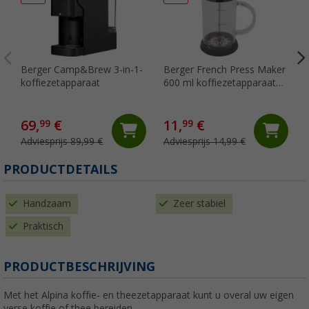
Berger Camp&Brew 3-in-1-
Berger French Press Maker
koffiezetapparaat
600 ml koffiezetapparaat
voor 3 kopjes groen
69,
€
11,
€
99
99
Adviesprijs 89,99 €
Adviesprijs 14,99 €
PRODUCTDETAILS
Handzaam
Zeer stabiel
Praktisch
PRODUCTBESCHRIJVING
Met het Alpina koffie- en theezetapparaat kunt u overal uw eigen
verse koffie of thee bereiden.