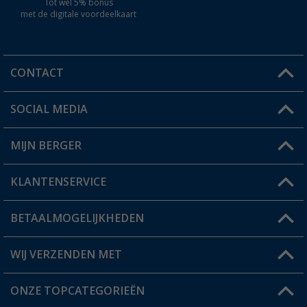
Tot wel 5% bonus
met de digitale voordeelkaart
CONTACT
SOCIAL MEDIA
Een vraag?
MIJN BERGER
Winkel vinden
KLANTENSERVICE
Mijn account
Status bestelling
BETAALMOGELIJKHEDEN
FAQ & Contact
Berger voordeelkaart
Verzendinformatie
WIJ VERZENDEN MET
Verlanglijstje
Retourneren
ONZE TOPCATEGORIEËN