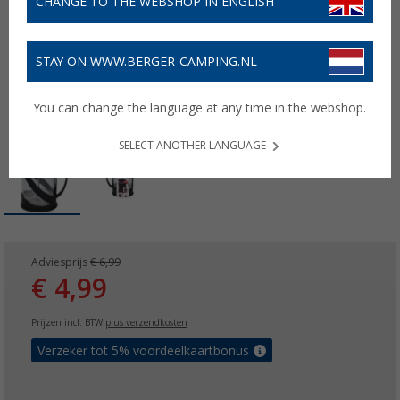
CHANGE TO THE WEBSHOP IN ENGLISH
STAY ON WWW.BERGER-CAMPING.NL
You can change the language at any time in the webshop.
SELECT ANOTHER LANGUAGE
Adviesprijs
€ 6,99
€ 4,99
Prijzen incl. BTW
plus verzendkosten
Verzeker tot 5% voordeelkaartbonus