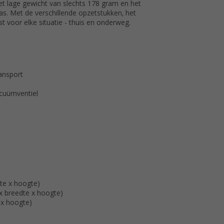
et lage gewicht van slechts 178 gram en het
tas. Met de verschillende opzetstukken, het
t voor elke situatie - thuis en onderweg.
ansport
cuümventiel
te x hoogte)
x breedte x hoogte)
 x hoogte)