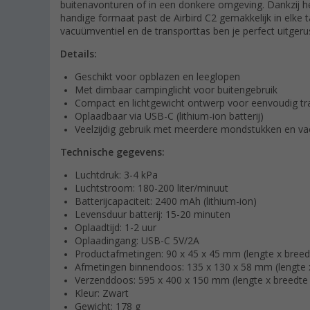
buitenavonturen of in een donkere omgeving. Dankzij h
handige formaat past de Airbird C2 gemakkelijk in elke 
vacuümventiel en de transporttas ben je perfect uitgerus
Details:
Geschikt voor opblazen en leeglopen
Met dimbaar campinglicht voor buitengebruik
Compact en lichtgewicht ontwerp voor eenvoudig tr
Oplaadbaar via USB-C (lithium-ion batterij)
Veelzijdig gebruik met meerdere mondstukken en va
Technische gegevens:
Luchtdruk: 3-4 kPa
Luchtstroom: 180-200 liter/minuut
Batterijcapaciteit: 2400 mAh (lithium-ion)
Levensduur batterij: 15-20 minuten
Oplaadtijd: 1-2 uur
Oplaadingang: USB-C 5V/2A
Productafmetingen: 90 x 45 x 45 mm (lengte x breed
Afmetingen binnendoos: 135 x 130 x 58 mm (lengte 
Verzenddoos: 595 x 400 x 150 mm (lengte x breedte
Kleur: Zwart
Gewicht: 178 g