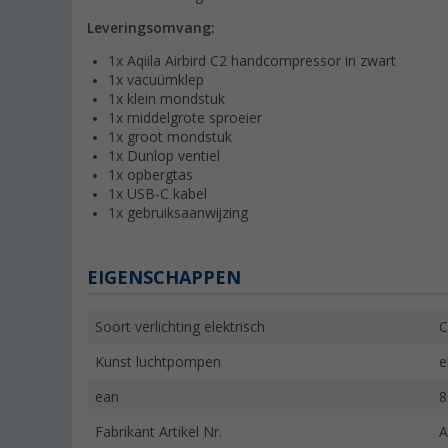
Leveringsomvang:
1x Aqiila Airbird C2 handcompressor in zwart
1x vacuümklep
1x klein mondstuk
1x middelgrote sproeier
1x groot mondstuk
1x Dunlop ventiel
1x opbergtas
1x USB-C kabel
1x gebruiksaanwijzing
EIGENSCHAPPEN
Soort verlichting elektrisch
C
Kunst luchtpompen
e
ean
8
Fabrikant Artikel Nr.
A