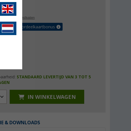
4,99
l. BTW
plus verzendkosten
r tot 5% voordeelkaartbonus
baarheid:
STANDAARD LEVERTIJD VAN 3 TOT 5
AGEN
IN WINKELWAGEN
IE & DOWNLOADS