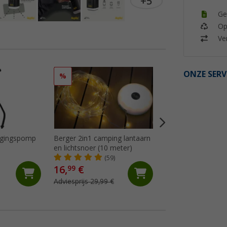
+5
Ge
Op
Ver
ONZE SERV
%
%
ngingspomp
Berger 2in1 camping lantaarn
Berger Hopuni Pro
en lichtsnoer (10 meter)
(Me
(59)
16,
€
24,
€
99
99
Adviesprijs 29,99 €
Adviesprijs 39,99 €