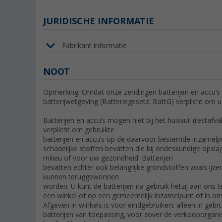
JURIDISCHE INFORMATIE
Fabrikant informatie
NOOT
Opmerking: Omdat onze zendingen batterijen en accu’s 
batterijwetgeving (Batteriegesetz, BattG) verplicht om u
Batterijen en accu’s mogen niet bij het huisvuil (restafv
verplicht om gebruikte
batterijen en accu’s op de daarvoor bestemde inzamelpu
schadelijke stoffen bevatten die bij ondeskundige opslag
milieu of voor uw gezondheid. Batterijen
bevatten echter ook belangrijke grondstoffen zoals ijze
kunnen teruggewonnen
worden. U kunt de batterijen na gebruik hetzij aan ons te
een winkel of op een gemeentelijk inzamelpunt of in o
Afgeven in winkels is voor eindgebruikers alleen in gebr
batterijen van toepassing, voor zover de verkooporganis