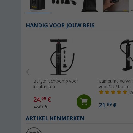
HANDIG VOOR JOUW REIS
Berger luchtpomp voor
Camptime verva
luchttenten
voor SUP board
(2)
24,
€
99
21,
€
99
25,99 €
ARTIKEL KENMERKEN