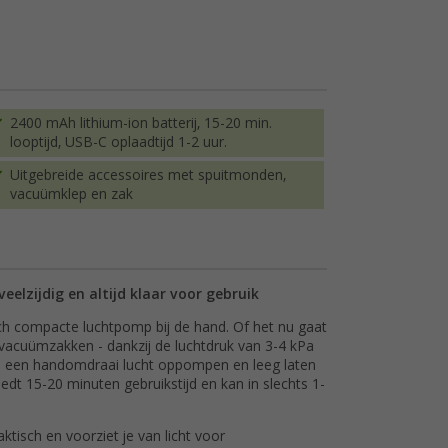
2400 mAh lithium-ion batterij, 15-20 min.
looptijd, USB-C oplaadtijd 1-2 uur.
Uitgebreide accessoires met spuitmonden,
vacuümklep en zak
eelzijdig en altijd klaar voor gebruik
toch compacte luchtpomp bij de hand. Of het nu gaat
acuümzakken - dankzij de luchtdruk van 3-4 kPa
 in een handomdraai lucht oppompen en leeg laten
edt 15-20 minuten gebruikstijd en kan in slechts 1-
tisch en voorziet je van licht voor