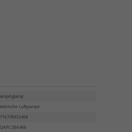
ampinglamp
lektrische Luftpumpe
716778932468
QAPC2BK468