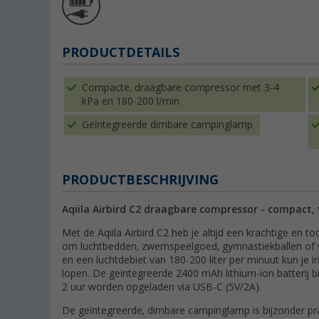
PRODUCTDETAILS
Compacte, draagbare compressor met 3-4
kPa en 180-200 l/min
Geïntegreerde dimbare campinglamp
PRODUCTBESCHRIJVING
Aqiila Airbird C2 draagbare compressor - compact, v
Met de Aqiila Airbird C2 heb je altijd een krachtige en 
om luchtbedden, zwemspeelgoed, gymnastiekballen of v
en een luchtdebiet van 180-200 liter per minuut kun je
lopen. De geïntegreerde 2400 mAh lithium-ion batterij bi
2 uur worden opgeladen via USB-C (5V/2A).
De geïntegreerde, dimbare campinglamp is bijzonder prak