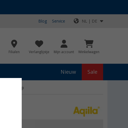
Blog
Service
NL | DE
Filialen
Verlanglijstje
Mijn account
Winkelwagen
Nieuw
Sale
e campinglamp
js
€ 39,99