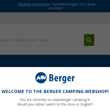
Vakantie-uitverkoop:
Topaanbiedingen voor jouw
avontuur!
pompen
Aqiila Airbird C2 draagbare compressor met geïntegreerd
ressor met geïntegreerde campinglamp
WELCOME TO THE BERGER CAMPING WEBSHOP!
You are currently on www.berger-camping.nl.
Would you rather switch to the store in English?
Adviespri