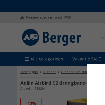
Kampeerspecialist sinds 1958
Alle categorieën
Vakantie SALE
Startpagina
Outdoor
Outdoor uitrusting
Lucht
Aqiila Airbird C2 draagbare comp
Artikelnr: 632201
-12%