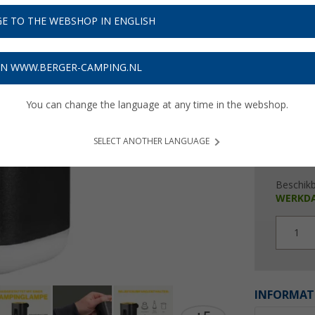
€ 3
E TO THE WEBSHOP IN ENGLISH
Prijzen inc
Verzeke
ON WWW.BERGER-CAMPING.NL
You can change the language at any time in the webshop.
SELECT ANOTHER LANGUAGE
Beschik
WERKD
1
INFORMAT