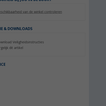
schikbaarheid van de winkel controleren
IE & DOWNLOADS
%
%
wnload Veiligheidsinstructies
gelijk dit artikel
ICE
 lichtgrijs
Berger chenille pluizig gordijn
Sikaflex 522 Zelfkl
Dichtingsproduct 3
er dan 100)
(Meer dan 100)
Zwart
(44)
10,
€
99
24,
€
99
Adviesprijs 17,66 €
Adviesprijs 39,99 €
(€ 36,63 / 1 l)