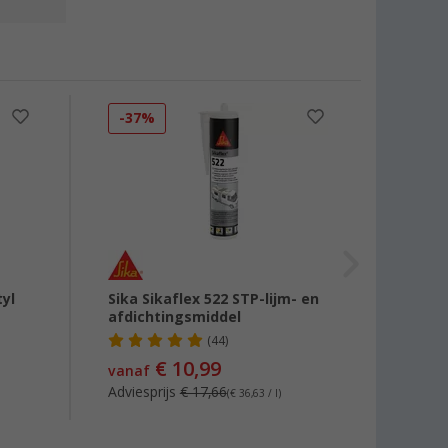
-37%
tyl
Sika Sikaflex 522 STP-lijm- en
DEKA 
afdichtingsmiddel
(44)
€ 10,99
€ 17
vanaf
Adviesprijs
€ 17,66
(€ 36,63 / l)