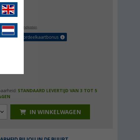
8,99
l. BTW
plus verzendkosten
r tot 5% voordeelkaartbonus
baarheid:
STANDAARD LEVERTIJD VAN 3 TOT 5
AGEN
IN WINKELWAGEN
ARHEID BIJ JOU IN DE BUURT