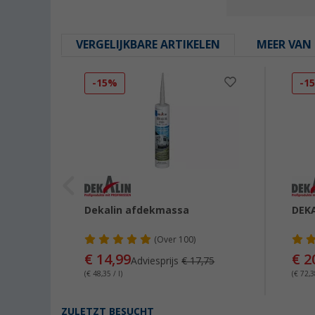
VERGELIJKBARE ARTIKELEN
MEER VAN 
-15%
-1
skit
Dekalin afdekmassa
DEKA
(
Over
100)
€ 14,99
€ 2
Adviesprijs
€ 17,75
(€ 48,35 / l)
(€ 72,38
ZULETZT BESUCHT