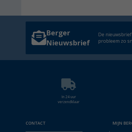
Berger
De nieuwsbrief
probleem zo sn
Nieuwsbrief
In 24 uur
verzendklaar
CONTACT
MIJN BER