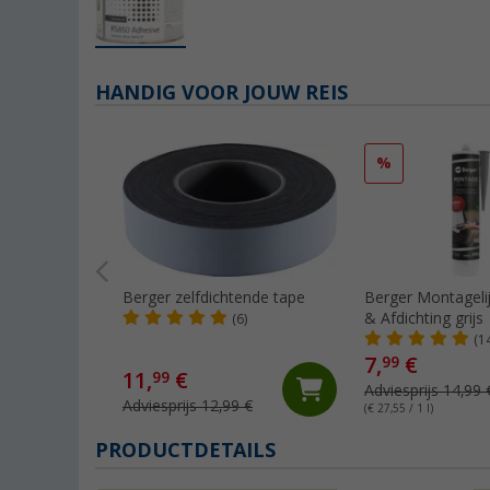
HANDIG VOOR JOUW REIS
%
Berger zelfdichtende tape
Berger Montagel
& Afdichting grijs
(6)
(1
7,
€
99
11,
€
99
Adviesprijs 14,99 
Adviesprijs 12,99 €
(€ 27,55 / 1 l)
PRODUCTDETAILS