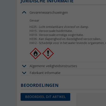
JURIDISCHE INFORMATIE
Gevarenwaarschuwingen
Gevaar
H225
-
Licht ontvlambare vloeistof en damp.
H315
-
Veroorzaakt huidirritatie.
H319
-
Veroorzaakt ernstige oogirritatie.
H336
-
Kan slaperigheid en duizeligheid veroorzaken.
H412
-
Schadelijk voor in het water levende organismen,
Algemene veiligheidsinstructies
Fabrikant informatie
BEOORDELINGEN
BEOORDEEL DIT ARTIKEL