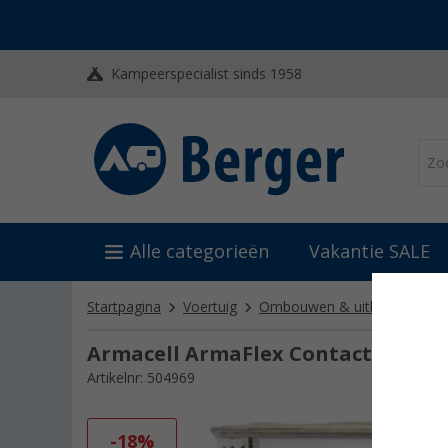
Kampeerspecialist sinds 1958
Alle categorieën
Vakantie SALE
Startpagina
Voertuig
Ombouwen & uitbouwen
Armacell ArmaFlex Contactlijm RS 85
Artikelnr: 504969
-18%