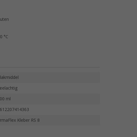
nuten
10 °C
lakmiddel
eelachtig
00 ml
612207414363
rmaFlex Kleber RS 8