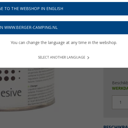
€ 4
E TO THE WEBSHOP IN ENGLISH
€ 97,98 / l
Prijzen inc
ON WWW.BERGER-CAMPING.NL
Verzeke
You can change the language at any time in the webshop.
SELECT ANOTHER LANGUAGE
Beschik
WERKD
1
BESCHIKBA