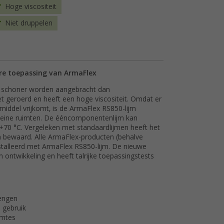
Hoge viscositeit
Niet druppelen
ere toepassing van ArmaFlex
en schoner worden aangebracht dan
iet geroerd en heeft een hoge viscositeit. Omdat er
middel vrijkomt, is de ArmaFlex RS850-lijm
 kleine ruimten. De ééncomponentenlijm kan
 +70 °C. Vergeleken met standaardlijmen heeft het
 bewaard. Alle ArmaFlex-producten (behalve
talleerd met ArmaFlex RS850-lijm. De nieuwe
n ontwikkeling en heeft talrijke toepassingstests
rengen
 gebruik
imtes