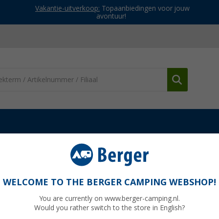
Vakantie-uitverkoop:
Topaanbiedingen voor jouw
avontuur!
Lijmen & kitten
Armacell ArmaFlex Contactlijm RS 850 0,5 liter
0 0,5 liter
WELCOME TO THE BERGER CAMPING WEBSHOP!
You are currently on www.berger-camping.nl.
Would you rather switch to the store in English?
Adviespri