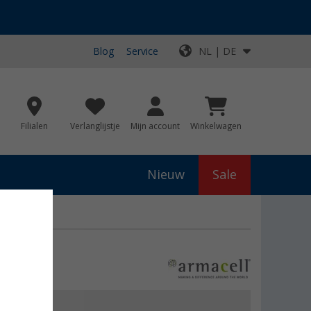
Blog
Service
NL | DE
Filialen
Verlanglijstje
Mijn account
Winkelwagen
Nieuw
Sale
js
€ 59,80