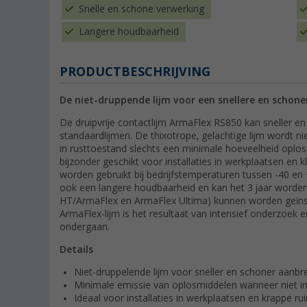
Snelle en schone verwerking
Langere houdbaarheid
PRODUCTBESCHRIJVING
De niet-druppende lijm voor een snellere en schon
De druipvrije contactlijm ArmaFlex RS850 kan sneller 
standaardlijmen. De thixotrope, gelachtige lijm wordt n
in rusttoestand slechts een minimale hoeveelheid oplos
bijzonder geschikt voor installaties in werkplaatsen en
worden gebruikt bij bedrijfstemperaturen tussen -40 en
ook een langere houdbaarheid en kan het 3 jaar worden
HT/ArmaFlex en ArmaFlex Ultima) kunnen worden geïns
ArmaFlex-lijm is het resultaat van intensief onderzoek e
ondergaan.
Details
Niet-druppelende lijm voor sneller en schoner aanb
Minimale emissie van oplosmiddelen wanneer niet in
Ideaal voor installaties in werkplaatsen en krappe ru