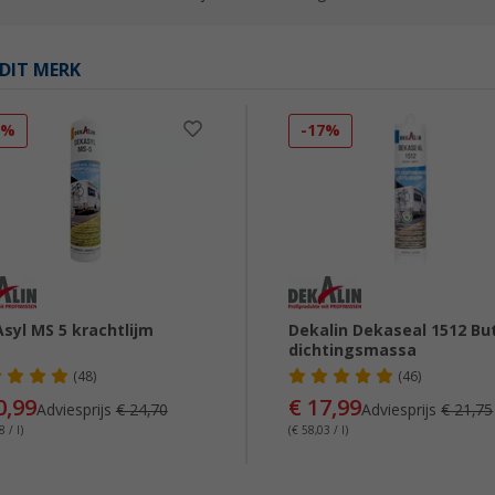
DIT MERK
5%
-17%
syl MS 5 krachtlijm
Dekalin Dekaseal 1512 Bu
dichtingsmassa
(48)
(46)
0,99
€ 17,99
Adviesprijs
€ 24,70
Adviesprijs
€ 21,75
 / l)
(€ 58,03 / l)