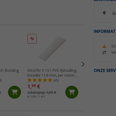
Be
INFORMAT
%
%
Do
Ver
ONZE SERV
ijm Bonding
Estorfer E 151 PVC-lijstvulling,
Dekalin afdekmassa
breedte 11,8 mm, per meter,
(Me
wit
4)
(45)
1,
€
14,
€
99
99
€
Adviesprijs 4,99 €
Adviesprijs 17,75 €
(€ 1,99 / 1 m²)
(€ 48,35 / 1 l)