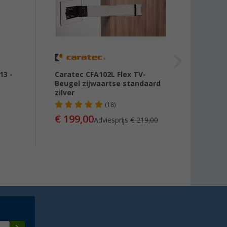
13 -
Caratec CFA102L Flex TV-
Berge
Beugel zijwaartse standaard
zilver
(18)
€ 29
€ 199,00
Adviesprijs
€ 219,00