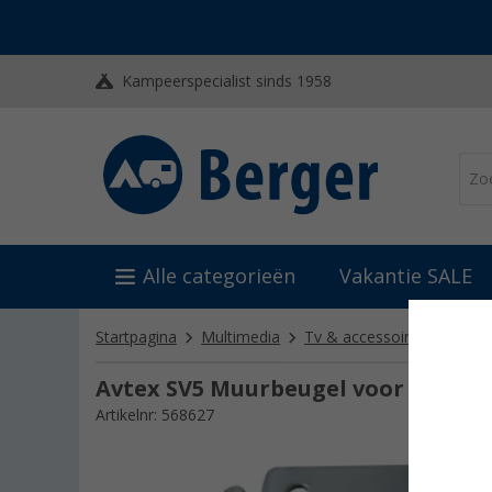
Kampeerspecialist sinds 1958
Alle categorieën
Vakantie SALE
Startpagina
Multimedia
Tv & accessoires
Tv-ho
Avtex SV5 Muurbeugel voor platte T
Artikelnr: 568627