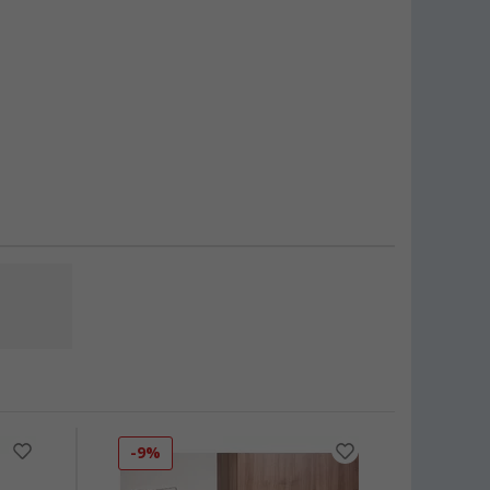
-9%
-14