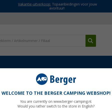
Vakantie-uitverkoop:
Topaanbiedingen voor jouw
avontuur!
uders
Avtex SV5 Muurbeugel voor platte TV 10 tot 24”
V 10 tot 24”
WELCOME TO THE BERGER CAMPING WEBSHOP!
You are currently on www.berger-camping.nl.
Would you rather switch to the store in English?