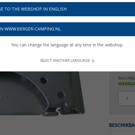
€ 3
E TO THE WEBSHOP IN ENGLISH
Prijzen inc
Verzeke
ON WWW.BERGER-CAMPING.NL
You can change the language at any time in the webshop.
SELECT ANOTHER LANGUAGE
Beschik
WERKD
1
BESCHIKBA