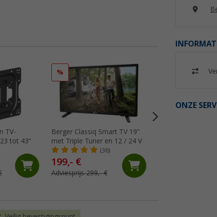
Be
INFORMAT
Ver
%
%
ONZE SERV
n TV-
Berger Classiq Smart TV 19”
Berger Acoustiq 
23 tot 43”
met Triple Tuner en 12 / 24 V
22 inch met geïnt
soundbar, drievoud
(36)
(5)
en 12/230 V
199,- €
279,- €
€
Adviesprijs 299,- €
Adviesprijs 379,- €
Veilig bevestigingspunt