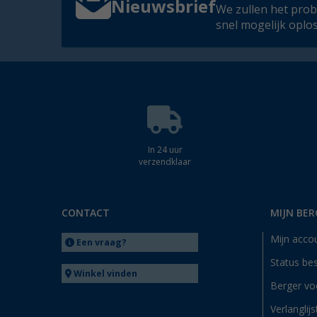
Nieuwsbrief
We zullen het pro
snel mogelijk oplo
In 24 uur
verzendklaar
CONTACT
MIJN BER
Mijn acco
Een vraag?
Status bes
Winkel vinden
Berger vo
Verlanglijs