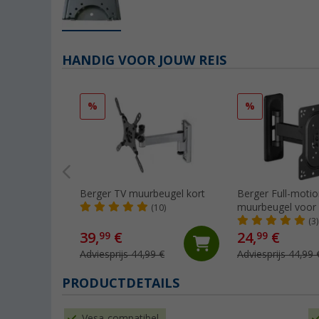
HANDIG VOOR JOUW REIS
%
%
Berger TV muurbeugel kort
Berger Full-motio
muurbeugel voor 
(10)
(3)
39,
€
24,
€
99
99
Adviesprijs 44,99 €
Adviesprijs 44,99 
PRODUCTDETAILS
Vesa-compatibel