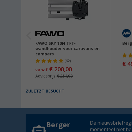
kort
FAWO SKY 10N TFT-
Berg
wandhouder voor caravans en
campers
(62)
€ 4
99
€ 200,00
vanaf
Adviesprijs
€ 254,00
ZULETZT BESUCHT
De nieuwsbriefregis
Berger
momenteel niet be