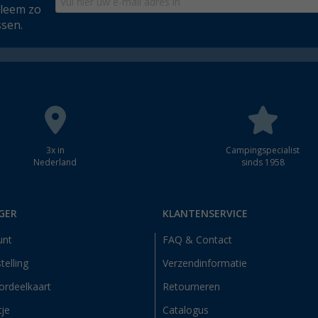
bleem zo
ssen.
3x in
Campingspecialist
Nederland
sinds 1958
GER
KLANTENSERVICE
unt
FAQ & Contact
telling
Verzendinformatie
ordeelkaart
Retourneren
tje
Catalogus