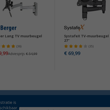
er Lang TV muurbeugel
SystafeX TV-muurbeugel 
27”
(36)
(35)
9,99
€ 69,99
Adviesprijs
€ 54,99
tratie is
schikbaar.