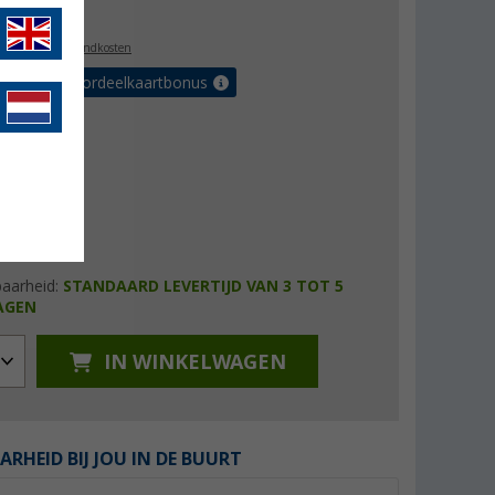
5,99
l. BTW
plus verzendkosten
r tot 5% voordeelkaartbonus
baarheid:
STANDAARD LEVERTIJD VAN 3 TOT 5
AGEN
IN WINKELWAGEN
ARHEID BIJ JOU IN DE BUURT