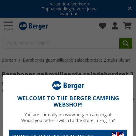
Vakantie-uitverkoop:
Topaanbiedingen voor jouw
avontuur!
Borden
Barebones geëmailleerde saladebordset 2 stuks blauw
Barebones geëmailleerde saladebordset 2
stuks blauw
Artikelnr: 208582
WELCOME TO THE BERGER CAMPING
WEBSHOP!
You are currently on www.berger-camping.nl.
Would you rather switch to the store in English?