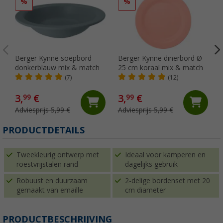
%
%
Berger Kynne soepbord
Berger Kynne dinerbord Ø
donkerblauw mix & match
25 cm koraal mix & match
(7)
(12)
3,
€
3,
€
99
99
Adviesprijs 5,99 €
Adviesprijs 5,99 €
PRODUCTDETAILS
Tweekleurig ontwerp met
Ideaal voor kamperen en
roestvrijstalen rand
dagelijks gebruik
Robuust en duurzaam
2-delige bordenset met 20
gemaakt van emaille
cm diameter
PRODUCTBESCHRIJVING