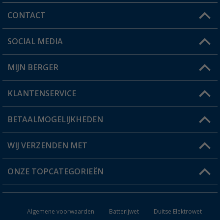
CONTACT
SOCIAL MEDIA
Een vraag?
MIJN BERGER
Winkel vinden
KLANTENSERVICE
Mijn account
Status bestelling
BETAALMOGELIJKHEDEN
FAQ & Contact
Berger voordeelkaart
Verzendinformatie
WIJ VERZENDEN MET
Verlanglijstje
Retourneren
ONZE TOPCATEGORIEËN
Catalogus
Camper en caravan accessoires
Dealer worden
Algemene voorwaarden
Batterijwet
Duitse Elektrowet
Keukenaccessoires