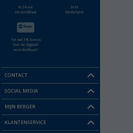
In 24 uur
3x in
verzendklaar
Nederland
Tot wel 5% bonus
met de digitale
voordeelkaart
CONTACT
SOCIAL MEDIA
Een vraag?
MIJN BERGER
Winkel vinden
KLANTENSERVICE
Mijn account