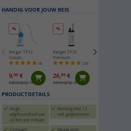
HANDIG VOOR JOUW REIS
%
%
Berger TP12
Berger TP25
Lilie Native
Classic
Premium
drinkwaterslang
dompelpomp
dompelpomp
voor koud water
(4)
(20)
voedselveilig
10x15 mm (per
(Meer dan 100)
meter)
9,
€
26,
€
99
99
5,
€
99
Adviesprijs 16,99 €
Adviesprijs 34,99 €
(€ 5,99 / 1 m)
PRODUCTDETAILS
Hoge
Werking met 12
afgiftesnelheid van
volt gelijkstroom
22 liter per minuut
Compact,
Ideaal voor