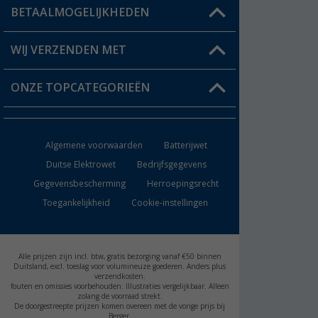
Status bestelling
BETAALMOGELIJKHEDEN
FAQ & Contact
Berger voordeelkaart
Verzendinformatie
WIJ VERZENDEN MET
Verlanglijstje
Retourneren
ONZE TOPCATEGORIEËN
Catalogus
Camper en caravan accessoires
Dealer worden
Algemene voorwaarden
Batterijwet
Keukenaccessoires
Duitse Elektrowet
Bedrijfsgegevens
Gegevensbescherming
Herroepingsrecht
Campingmeubilair
Toegankelijkheid
Cookie-instellingen
Campingtoiletten
Inbouwkachels
Alle prijzen zijn incl. btw, gratis bezorging vanaf €50 binnen
Duitsland, excl. toeslag voor volumineuze goederen. Anders plus
verzendkosten.
Accu's
fouten en omissies voorbehouden. Illustraties vergelijkbaar. Alleen
zolang de voorraad strekt.
De doorgestreepte prijzen komen overeen met de vorige prijs bij
Berger.