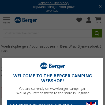
Vakantie-uitverkoop:
Topaanbiedingen voor jouw
avontuur!
Voedselopbergers / voorraaddozen
Bees Wrap Bijenwasdoek 3-
Pack
Bees Wrap Bijenwasdoek 3-Pack M 25 x
27,5 cm
Artikelnr: 229585
WELCOME TO THE BERGER CAMPING
WEBSHOP!
You are currently on www.berger-camping.nl.
-13%
Would you rather switch to the store in English?