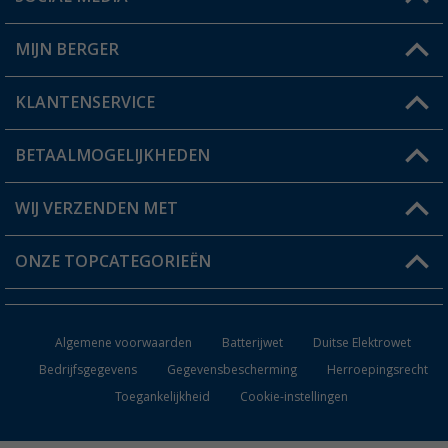
Een vraag?
MIJN BERGER
Winkel vinden
KLANTENSERVICE
Mijn account
Status bestelling
BETAALMOGELIJKHEDEN
FAQ & Contact
Berger voordeelkaart
Verzendinformatie
WIJ VERZENDEN MET
Verlanglijstje
Retourneren
ONZE TOPCATEGORIEËN
Catalogus
Camper en caravan accessoires
Dealer worden
Algemene voorwaarden
Batterijwet
Duitse Elektrowet
Keukenaccessoires
Bedrijfsgegevens
Gegevensbescherming
Herroepingsrecht
Toegankelijkheid
Cookie-instellingen
Campingmeubilair
Campingtoiletten