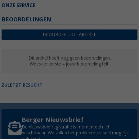
ONZE SERVICE
BEOORDELINGEN
BEOORDEEL DIT ARTIKEL
Dit artikel heeft nog geen beoordelingen.
Wees de eerste – jouw beoordeling telt!
ZULETZT BESUCHT
Berger Nieuwsbrief
De nieuwsbriefregistratie is momenteel niet
beschikbaar. We zullen het probleem zo snel mogelijk
oplossen.