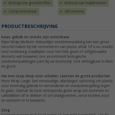
Biologische grondstoffen
Behoud van hulpbronnen
Composteerbaar
Siliconenvrij
PRODUCTBESCHRIJVING
Kaas, gebak en snacks zijn onmisbaar
Bijen Wrap Medium: Natuurlijke voedselverpakking kan een groot
verschil maken bij het verminderen van plastic afval. Of u nu snacks
voor onderweg, maaltijden voor het hele gezin of zelfgemaakte
desserts wilt bewaren, ons assortiment biologische
voedselverpakkingen past bij uw levensstijl. Ook verkrijgbaar in klein
en groot.
Uw one-stop shop voor schalen, taarten en grote producten
Bees Wrap Large: Een eenvoudige, alledaagse oplossing om plastic
voor eenmalig gebruik te verminderen en voedselverspilling tegen
te gaan. Gebruik de best verkopende grote wrap om kommen en
cakeblikken af te dekken of om bladgroenten, verse kruiden, kool
en wortelen in te bewaren.
Zorg
Gewoon wassen met koud water en een mild wasmiddel, aan de