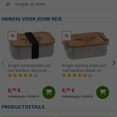
Vergelijk dit artikel
HANDIG VOOR JOUW REIS
%
%
Berger roestvrijstalen pot
Berger roestvrij stalen pot
met bamboe deksel en
met bamboe deksel en
elastiek 800 ml
hanger 800 ml
(3)
(9)
8,
€
8,
€
99
99
Adviesprijs 19,99 €
Adviesprijs 19,99 €
(
PRODUCTDETAILS