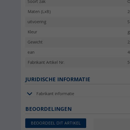
Soort zak
O
Maten (LxB)
2
uitvoering
S
Kleur
g
Gewicht
2
ean
4
Fabrikant Artikel Nr.
5
JURIDISCHE INFORMATIE
Fabrikant informatie
BEOORDELINGEN
BEOORDEEL DIT ARTIKEL