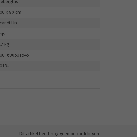
pbergtas
00 x 80 cm
candi Uni
rijs
,2 kg
001690501545
0154
Dit artikel heeft nog geen beoordelingen.