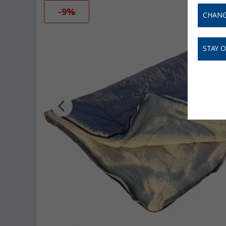
-9%
CHANG
STAY 