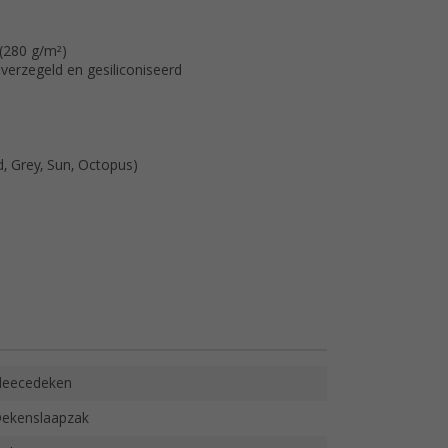
 (280 g/m²)
 verzegeld en gesiliconiseerd
d, Grey, Sun, Octopus)
leecedeken
ekenslaapzak