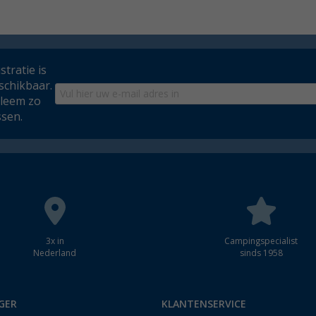
tratie is
schikbaar.
bleem zo
ssen.
3x in
Campingspecialist
Nederland
sinds 1958
GER
KLANTENSERVICE