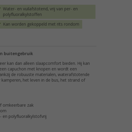
Water- en vuilafstotend, vrij van per- en
polyfluoralkylstoffen
Kan worden gekoppeld met rits rondom
en buitengebruik
eer kan dan alleen slaapcomfort bieden. Hij kan
 een capuchon met knopen en wordt een
ankzij de robuuste materialen, waterafstotende
 kamperen, het leven in de bus, het strand of
 of omkeerbare zak
ndom
 en polyfluoralkylstofvrij