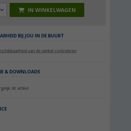
IN WINKELWAGEN
ARHEID BIJ JOU IN DE BUURT
schikbaarheid van de winkel controleren
%
%
IE & DOWNLOADS
gelijk dit artikel
draag- en
Berger Camper 150G Deken
Berger Comfort Sin
r stoelen
Slaapzak
Self-Inflating Mat 1
5.0 cm
(Meer dan 100)
(90)
24,
€
39,
€
99
99
ICE
Adviesprijs 39,99 €
Adviesprijs 54,99 €