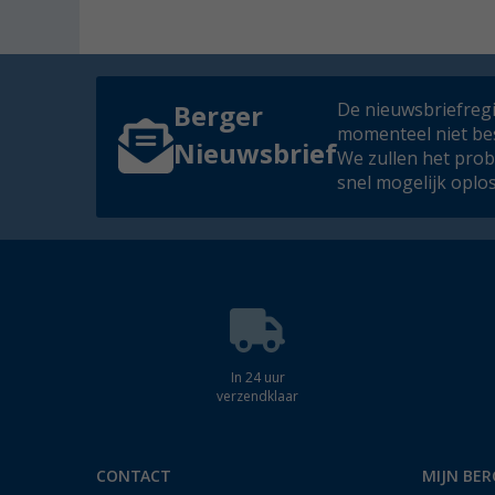
De nieuwsbriefregis
Berger
momenteel niet be
Nieuwsbrief
We zullen het pro
snel mogelijk oplo
In 24 uur
verzendklaar
CONTACT
MIJN BER