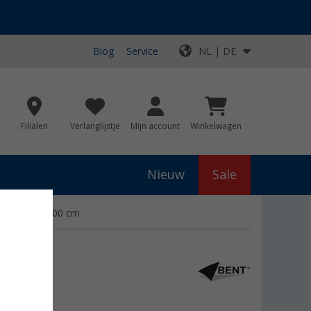
Blog
Service
NL | DE
Filialen
Verlanglijstje
Mijn account
Winkelwagen
Nieuw
Sale
 zak 160 x 200 cm