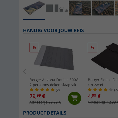
HANDIG VOOR JOUW REIS
%
%
Berger Arizona Double 300G
Berger Fleece D
2-persoons deken slaapzak
cm zwart
(2)
(2
79,
€
4,
€
99
99
Adviesprijs 99,99 €
Adviesprijs 12,99 
PRODUCTDETAILS