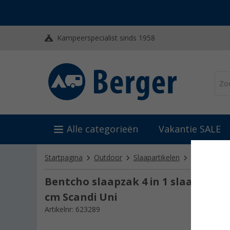
Kampeerspecialist sinds 1958
Alle categorieën
Vakantie SALE
Startpagina
Outdoor
Slaapartikelen
Slaapzakke
Bentcho slaapzak 4 in 1 slaapzak /
cm Scandi Uni
Artikelnr: 623289