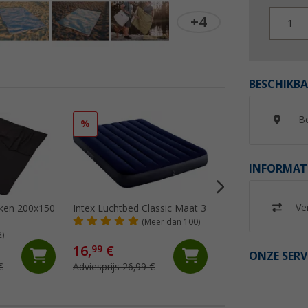
+4
1
BESCHIKBA
Be
%
%
INFORMAT
Ver
eken 200x150
Intex Luchtbed Classic Maat 3
Berger universele 
opbergtas voor vie
(Meer dan 100)
2)
(13)
16,
€
22,
€
99
99
ONZE SERV
€
Adviesprijs 26,99 €
Adviesprijs 34,99 €