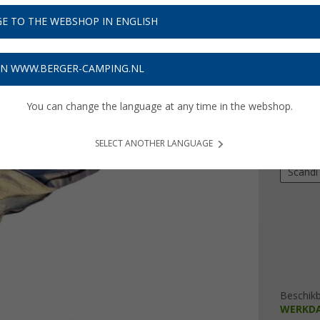
Adviespri
E TO THE WEBSHOP IN ENGLISH
€ 1
Prijzen inc
ON WWW.BERGER-CAMPING.NL
3,78
€ m
You can change the language at any time in the webshop.
uitvoeri
SELECT ANOTHER LANGUAGE
Nieuw-
Scandi
Beschik
WERKD