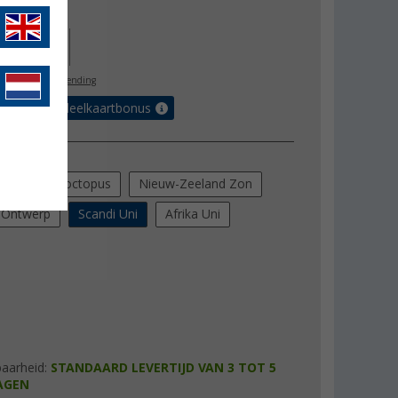
js
€ 139,95
26,00
l. BTW
gratis verzending
et de voordeelkaartbonus
ng
Zeelandse octopus
Nieuw-Zeeland Zon
 Ontwerp
Scandi Uni
Afrika Uni
baarheid:
STANDAARD LEVERTIJD VAN 3 TOT 5
AGEN