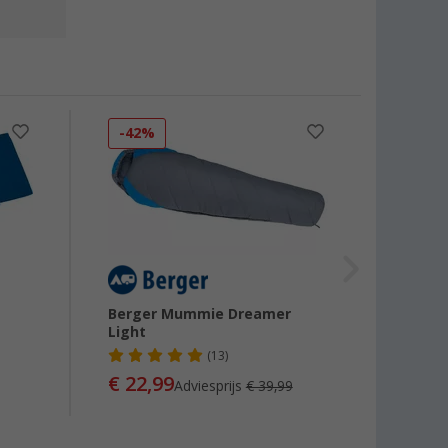
-42%
-36
Berger Mummie Dreamer
Berge
Light
Slaap
(13)
€ 22,99
€ 34
Adviesprijs
€ 39,99