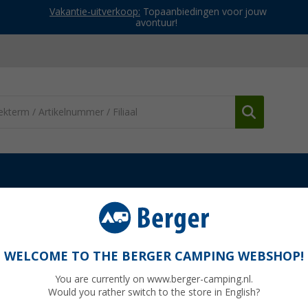
Vakantie-uitverkoop:
Topaanbiedingen voor jouw
avontuur!
n
Bentcho slaapzak 4 in 1 slaapzak / deken / poncho / omkeerbare
 deken / poncho / omkeerbare zak 160 x 200
WELCOME TO THE BERGER CAMPING WEBSHOP!
You are currently on www.berger-camping.nl.
Would you rather switch to the store in English?