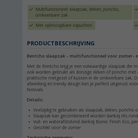
Multifunctioneel: slaapzak, deken, poncho,
omkeerbare zak
Met opknoopbare capuchon
PRODUCTBESCHRIJVING
Bentcho slaapzak - multifunctioneel voor zomer- 
Met de Bentcho krijg je een volwaardige slaapzak die m
ook worden gebruikt als donzige deken of poncho met
praktische metgezel of kussen in de omkeerbare zak. D
afwerking en trendy design ben je perfect uitgerust voor
festivals.
Details:
Veelzijdig te gebruiken als slaapzak, deken, poncho
Slaapzak kan gecombineerd worden dankzij rits ro
Vuil- en waterafstotend dankzij Bionic Finish Eco, per-
Geschikt voor de zomer
Technische gegevens: