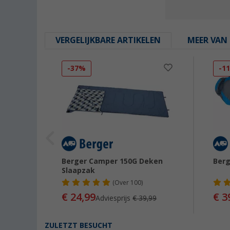
VERGELIJKBARE ARTIKELEN
MEER VAN 
-37%
-1
ken
Berger Camper 150G Deken
Ber
Slaapzak
(
Over
100)
€ 24,99
€ 3
95
Adviesprijs
€ 39,99
ZULETZT BESUCHT