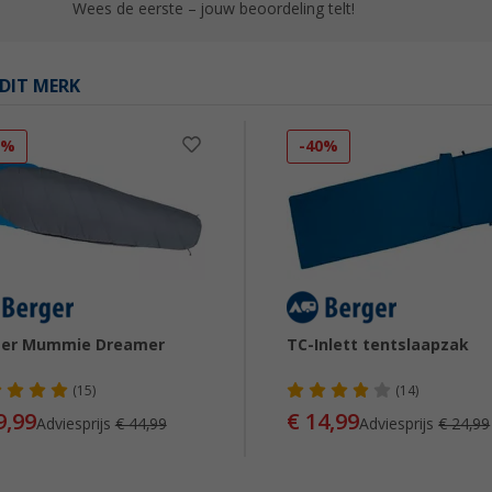
Wees de eerste – jouw beoordeling telt!
DIT MERK
1%
-40%
ger Mummie Dreamer
TC-Inlett tentslaapzak
(15)
(14)
9,99
€ 14,99
Adviesprijs
€ 44,99
Adviesprijs
€ 24,99