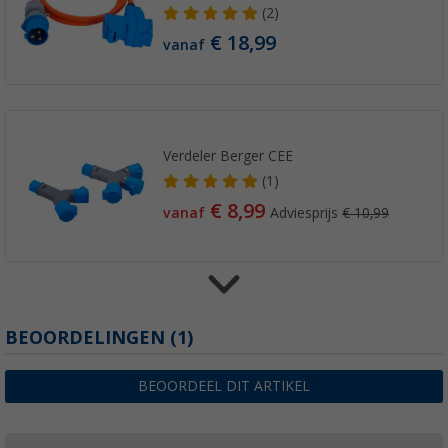
(2)
€ 18,99
vanaf
Verdeler Berger CEE
(1)
€ 8,99
vanaf
Adviesprijs
€ 10,99
Berger adapter koppeling veiligheidsplug na
BEOORDELINGEN
(1)
(3)
€ 6,99
BEOORDEEL DIT ARTIKEL