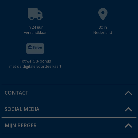
In 24 uur
3x in
verzendklaar
Nederland
Tot wel 5% bonus
met de digitale voordeelkaart
CONTACT
SOCIAL MEDIA
Een vraag?
MIJN BERGER
Winkel vinden