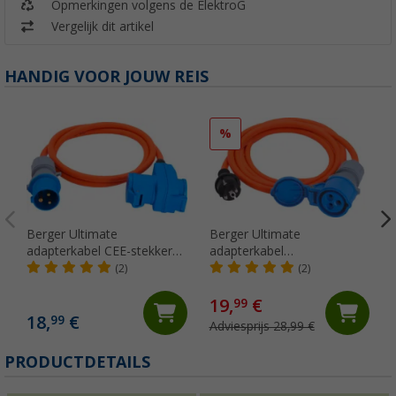
Opmerkingen volgens de ElektroG
Vergelijk dit artikel
HANDIG VOOR JOUW REIS
%
Berger Ultimate
Berger Ultimate
adapterkabel CEE-stekker
adapterkabel
en hoekkoppeling met CEE-
aardingscontactstekker en
(2)
(2)
koppeling en
CEE koppeling 5m
aardcontactkoppeling 1,5m
19,
€
99
18,
€
99
Adviesprijs 28,99 €
PRODUCTDETAILS