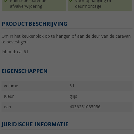
Ruimtebesparende
Voor ophanging of
afvalverwijdering
deurmontage
PRODUCTBESCHRIJVING
Om in het keukenblok op te hangen of aan de deur van de caravan
te bevestigen.
Inhoud: ca. 6 l
EIGENSCHAPPEN
volume
6 l
Kleur
grijs
ean
4036231085956
JURIDISCHE INFORMATIE