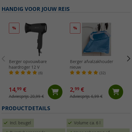
HANDIG VOOR JOUW REIS
%
%
Berger opvouwbare
Berger afvalzakhouder
haardroger 12 V
nieuw
(6)
(32)
14,
€
2,
€
99
99
Adviesprijs 20,99 €
Adviesprijs 6,99 €
(
PRODUCTDETAILS
Incl. beugel
Volume ca. 6 l