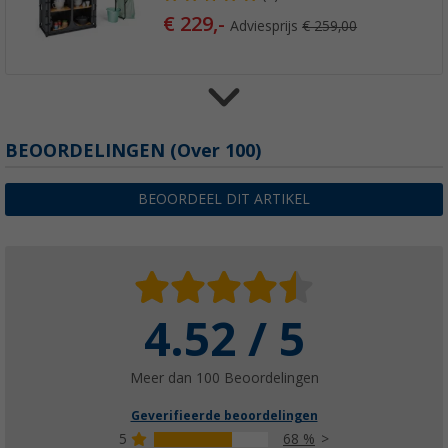
€ 229,-
Adviesprijs
€ 259,00
Camplife keukenkastje Samara S
BEOORDELINGEN
(
Over
100)
(10)
€ 139,-
BEOORDEEL DIT ARTIKEL
vanaf
Adviesprijs
€ 159,00
4.52 / 5
Meer dan 100 Beoordelingen
Geverifieerde beoordelingen
5
68 %