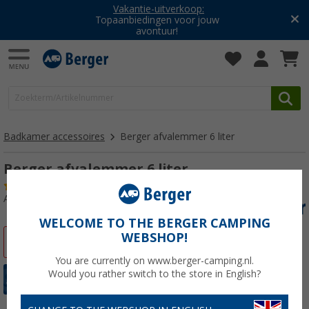
Vakantie-uitverkoop:
Topaanbiedingen voor jouw
avontuur!
Badkamer accessoires
Berger afvalemmer 6 liter
Berger afvalemmer 6 liter
(
Over
100)
Artikelnr: 396393
WELCOME TO THE BERGER CAMPING
WEBSHOP!
-47%
You are currently on www.berger-camping.nl.
Would you rather switch to the store in English?