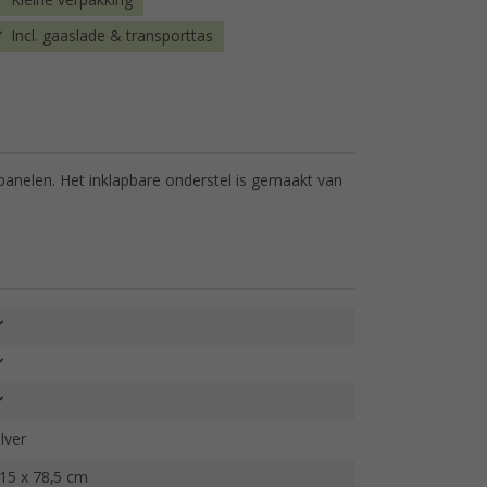
Kleine verpakking
Incl. gaaslade & transporttas
 panelen. Het inklapbare onderstel is gemaakt van
ilver
15 x 78,5 cm