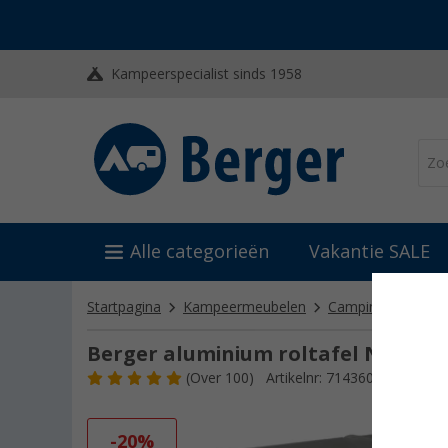
Kampeerspecialist sinds 1958
Alle categorieën
Vakantie SALE
Startpagina
Kampeermeubelen
Campingtafel
R
Berger aluminium roltafel Nera 115
(
Over
100)
Artikelnr: 714360
-20%