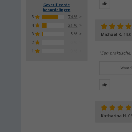
Geverifieerde
beoordelingen
5
74 %
4
21 %
3
5 %
Michael K.
13.0
2
0 %
1
0 %
"Een praktische,
Waarde
Katharina H.
0