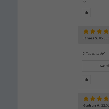
"-"
James S.
05.06
"Alles in orde"
Waarde
Gudrun A.
22.0