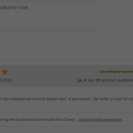
036231017438
Geverifieerde waard
7.2026
Ja
, ik kan dit product aanbev
el die voldoende ruimte biedt voor 4 personen. De tafel is snel in el
ring werd automatisch vertaald door DeepL.
Originele tekst weergeven