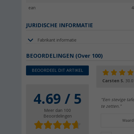
ean
4
JURIDISCHE INFORMATIE
Fabrikant informatie
BEOORDELINGEN
(
Over
100)
BEOORDEEL DIT ARTIKEL
Carsten S.
30.0
4.69 / 5
"Een stevige taf
te zetten."
Meer dan 100
Beoordelingen
Waarde