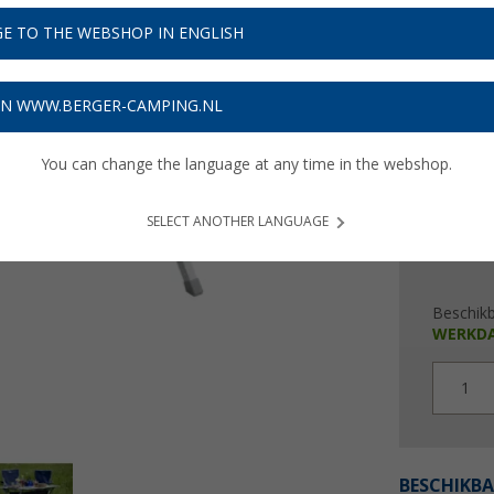
€ 7
E TO THE WEBSHOP IN ENGLISH
Prijzen inc
Verzeke
ON WWW.BERGER-CAMPING.NL
Prod
You can change the language at any time in the webshop.
SELECT ANOTHER LANGUAGE
Beschik
WERKD
1
BESCHIKBA