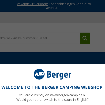
Vakantie-uitverkoop:
Topaanbiedingen voor jouw
avontuur!
oltafels
Berger aluminium roltafel Nera 115 x 78,5 cm
 x 78,5 cm
WELCOME TO THE BERGER CAMPING WEBSHOP!
You are currently on www.berger-camping.nl.
Would you rather switch to the store in English?
Adviespri