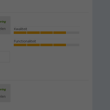
ering
elen
Kwaliteit
Functionaliteit
ering
elen