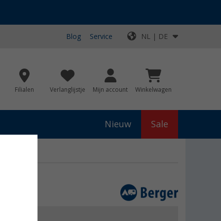
Blog
Service
NL | DE
Filialen
Verlanglijstje
Mijn account
Winkelwagen
Nieuw
Sale
js
€ 99,99