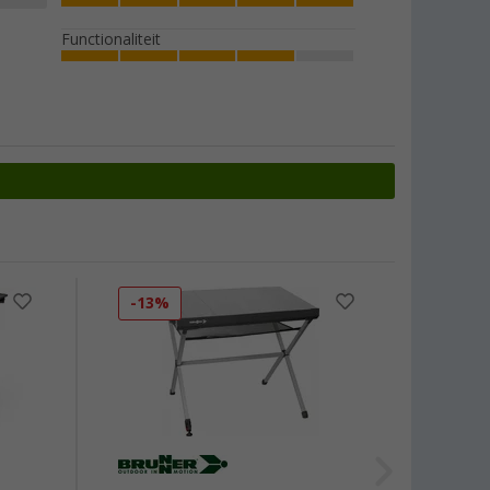
Functionaliteit
-13%
-22