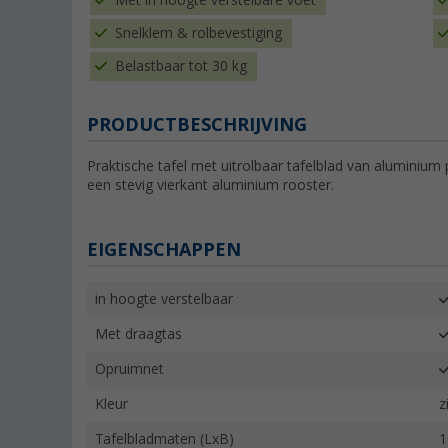
Met in hoogte verstelbare voet
Snelklem & rolbevestiging
Belastbaar tot 30 kg
PRODUCTBESCHRIJVING
Praktische tafel met uitrolbaar tafelblad van aluminium
een stevig vierkant aluminium rooster.
EIGENSCHAPPEN
in hoogte verstelbaar
Met draagtas
Opruimnet
Kleur
z
Tafelbladmaten (LxB)
1