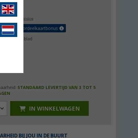
9,99
l. BTW
gratis verzending
r tot 5% voordeelkaartbonus
uctgegevensblad
baarheid:
STANDAARD LEVERTIJD VAN 3 TOT 5
AGEN
IN WINKELWAGEN
ARHEID BIJ JOU IN DE BUURT