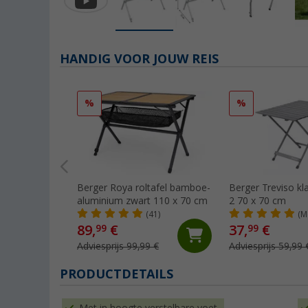
HANDIG VOOR JOUW REIS
%
%
Berger Roya roltafel bamboe-
Berger Treviso kl
aluminium zwart 110 x 70 cm
2 70 x 70 cm
(41)
(M
89,
€
37,
€
99
99
Adviesprijs 99,99 €
Adviesprijs 59,99 
PRODUCTDETAILS