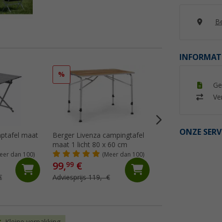
Be
INFORMAT
%
%
Ge
Ver
ONZE SERV
aptafel maat
Berger Livenza campingtafel
Berger Ivalo 2 cam
maat 1 licht 80 x 60 cm
115 x 70 cm
eer dan 100)
(Meer dan 100)
(Me
99,
€
79,
€
99
99
€
Adviesprijs 119,- €
Adviesprijs 109,- €