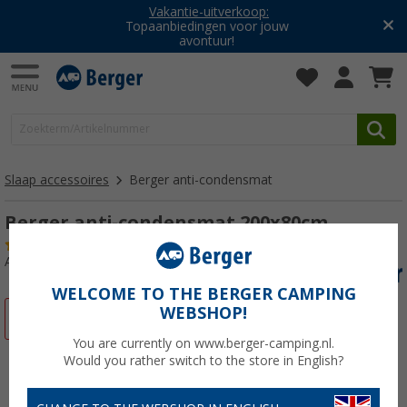
Vakantie-uitverkoop:
Topaanbiedingen voor jouw
avontuur!
Slaap accessoires
Berger anti-condensmat
Berger anti-condensmat 200x80cm
(7)
Artikelnr: 340148
WELCOME TO THE BERGER CAMPING
WEBSHOP!
-25%
You are currently on www.berger-camping.nl.
Would you rather switch to the store in English?