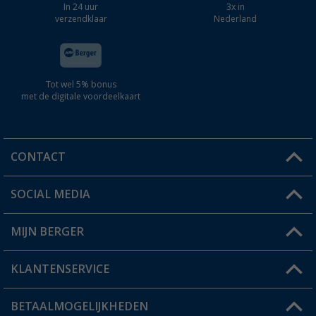
In 24 uur
3x in
verzendklaar
Nederland
Tot wel 5% bonus
met de digitale voordeelkaart
CONTACT
SOCIAL MEDIA
Een vraag?
MIJN BERGER
Winkel vinden
KLANTENSERVICE
Mijn account
Status bestelling
BETAALMOGELIJKHEDEN
FAQ & Contact