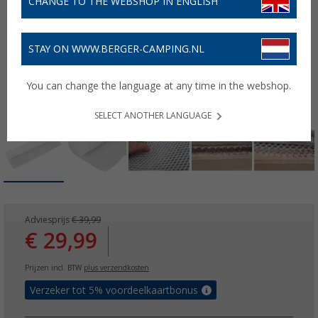
CHANGE TO THE WEBSHOP IN ENGLISH
STAY ON WWW.BERGER-CAMPING.NL
You can change the language at any time in the webshop.
SELECT ANOTHER LANGUAGE
Adviesprijs
€ 39,99
€ 29,99
Prijzen incl. BTW
plus verzendkosten
Verzeker tot 5% voordeelkaartbonus