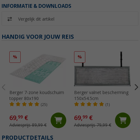
INFORMATIE & DOWNLOADS
Vergelijk dit artikel
HANDIG VOOR JOUW REIS
%
%
Berger 7-zone koudschuim
Berger valnet bescherming
topper 80x190
150x54.5cm
(25)
(1)
69,
€
69,
€
99
99
Adviesprijs 89,99 €
Adviesprijs 79,99 €
PRODUCTDETAILS