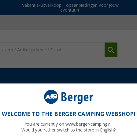
Vakantie-uitverkoop:
Topaanbiedingen voor jouw
avontuur!
atie
Camperhoezen
Berger Beschermhoes halfintegraal
s 6,6 x 2,4 x 2,5 m
WELCOME TO THE BERGER CAMPING WEBSHOP!
You are currently on www.berger-camping.nl.
Would you rather switch to the store in English?
Adviespri