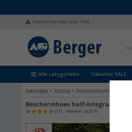
Kampeerspecialist sinds 1958
Alle categorieën
Vakantie SALE
Startpagina
Voertuig
Beschermhoezen & raamisol
Beschermhoes half-integraal camper
(33)
Artikelnr: 262570
-52%