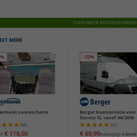
TOON MEER BEOORDELINGEN
DIT MERK
8%
-22%
dermann zonnescherm
Berger Raamisolatie voor
Ducato XL vanaf 06/2006
(89)
(53)
€ 118,00
€ 69,99
af
Adviesprijs
€ 89,99