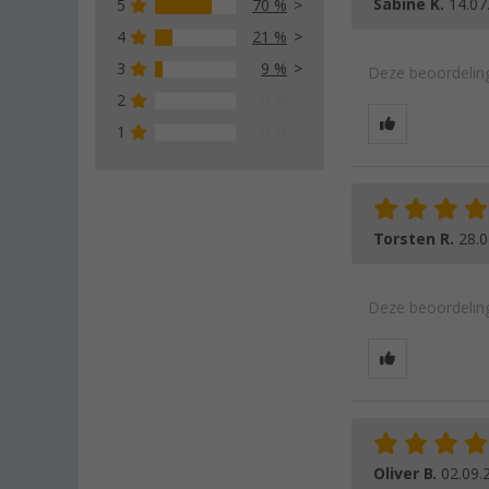
Sabine K.
14.07
5
70 %
4
21 %
3
9 %
Deze beoordeling
2
0 %
1
0 %
Torsten R.
28.0
Deze beoordeling
Oliver B.
02.09.