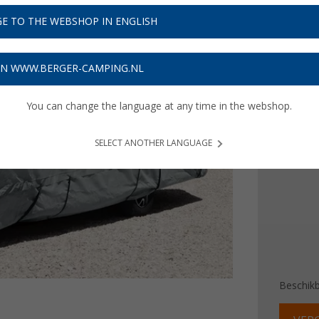
€ 1
E TO THE WEBSHOP IN ENGLISH
Prijzen inc
4,08
€ m
ON WWW.BERGER-CAMPING.NL
You can change the language at any time in the webshop.
Lengte
550 - 
SELECT ANOTHER LANGUAGE
710 - 
Beschik