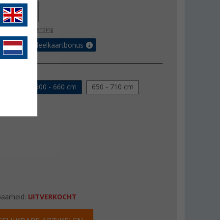
36,00
l. BTW
gratis verzending
et de voordeelkaartbonus
610 cm
600 - 660 cm
650 - 710 cm
770 cm
baarheid:
UITVERKOCHT