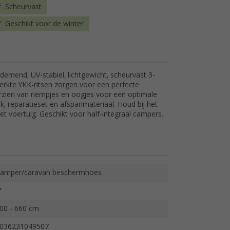
Scheurvast
Geschikt voor de winter
emend, UV-stabiel, lichtgewicht, scheurvast 3-
rkte YKK-ritsen zorgen voor een perfecte
rzien van riempjes en oogjes voor een optimale
, reparatieset en afspanmateriaal. Houd bij het
et voertuig. Geschikt voor half-integraal campers.
amper/caravan beschermhoes
00 - 660 cm
036231049507