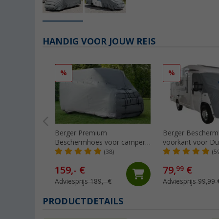
HANDIG VOOR JOUW REIS
%
%
Berger Premium
Berger Bescherm
Beschermhoes voor camper
voorkant voor Du
600 - 660 x 240 x 250 cm
06/ 2006 tot 07/
(38)
(5
159,- €
79,
€
99
Adviesprijs 189,- €
Adviesprijs 99,99 
PRODUCTDETAILS