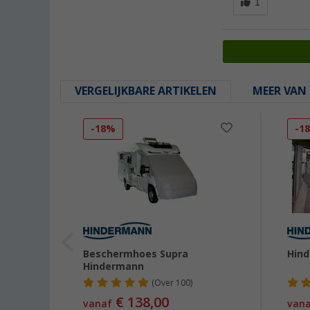
VERGELIJKBARE ARTIKELEN
MEER VAN 
-18%
-1
olatie
Beschermhoes Supra
Hin
Hindermann
(
Over
100)
€ 138,00
vanaf
van