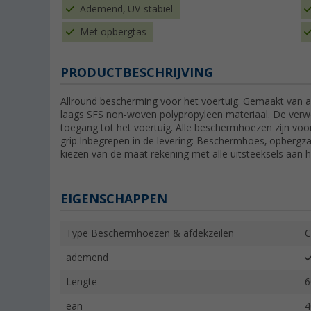
Ademend, UV-stabiel
Met opbergtas
PRODUCTBESCHRIJVING
Allround bescherming voor het voertuig. Gemaakt van ad
laags SFS non-woven polypropyleen materiaal. De verwe
toegang tot het voertuig. Alle beschermhoezen zijn voo
grip.Inbegrepen in de levering: Beschermhoes, opbergzak
kiezen van de maat rekening met alle uitsteeksels aan h
EIGENSCHAPPEN
Type Beschermhoezen & afdekzeilen
C
ademend
Lengte
6
ean
4