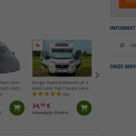
VERG
INFORMAT
Ver
%
%
ONZE SERV
hoes voor
Berger Raamisolatieset uit 3
Hindermann Four 
cato sinds
delen voor Fiat Ducato vanaf
Isolatiemat voor R
2014
2006
Master II 2002 tot
9)
(66)
(Me
34,
€
115,- €
99
€
Adviesprijs 59,99 €
Adviesprijs 135,- €