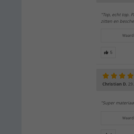
"Top, echt top. P
zitten en besch
Waarde
Christian D.
29
"Super materiaal
Waarde