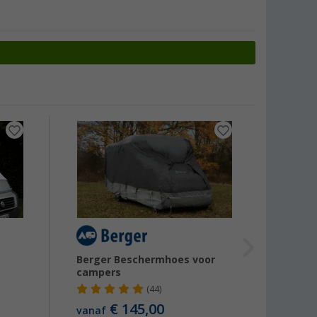
-17
Berger Beschermhoes voor
Hinde
campers
Besch
Ducato
(44)
Peugeo
€ 145,00
vanaf