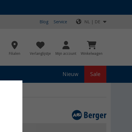
Blog
Service
NL | DE
Filialen
Verlanglijstje
Mijn account
Winkelwagen
Nieuw
Sale
js
€ 289,00