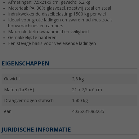
Afmetingen: 7,5x21x6 cm, gewicht: 5,2 kg
Materiaal: PA, 30% glasvezel, roestvrij staal en staal
Indrukwekkende disselbelasting: 1500 kg per wiel
Ideaal voor grote ladingen en zware machines zoals
bouwmachines en campers
Maximale betrouwbaarheid en veiligheid
Gemakkelijk te hanteren
Een stevige basis voor veeleisende ladingen
EIGENSCHAPPEN
Gewicht
2,5 kg
Maten (LxBxH)
21 x 7,5 x 6 cm
Draagvermogen statisch
1500 kg
ean
4036231083235
JURIDISCHE INFORMATIE