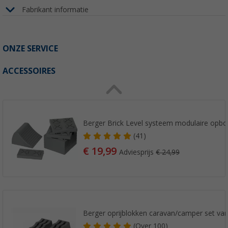
Fabrikant informatie
ONZE SERVICE
ACCESSOIRES
Berger Brick Level systeem modulaire opbo
(41)
€ 19,99
Adviesprijs
€ 24,99
Berger oprijblokken caravan/camper set van
(
Over
100)