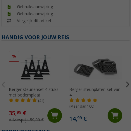
Gebruiksaanwijzing
Gebruiksaanwijzing
Vergelijk dit artikel
HANDIG VOOR JOUW REIS
%
Berger steunenset 4 stuks
Berger steunplaten set van
met bodemplaat
4
(41)
(Meer dan 100)
35,
€
99
14,
€
99
Adviesprijs 59,99 €