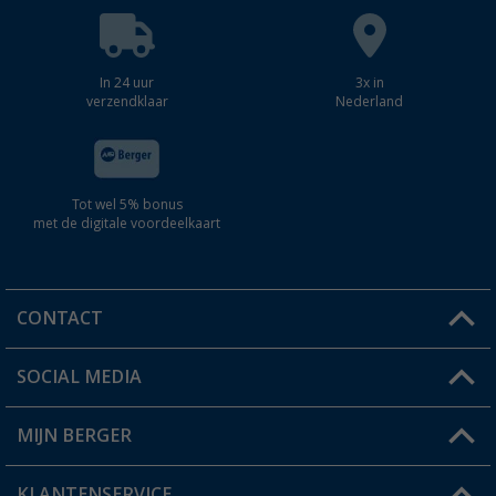
In 24 uur
3x in
verzendklaar
Nederland
Tot wel 5% bonus
met de digitale voordeelkaart
CONTACT
SOCIAL MEDIA
Een vraag?
MIJN BERGER
Winkel vinden
KLANTENSERVICE