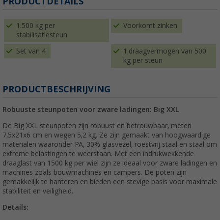
PRODUCTDETAILS
1.500 kg per
Voorkomt zinken
stabilisatiesteun
Set van 4
1.draagvermogen van 500
kg per steun
PRODUCTBESCHRIJVING
Robuuste steunpoten voor zware ladingen: Big XXL
De Big XXL steunpoten zijn robuust en betrouwbaar, meten
7,5x21x6 cm en wegen 5,2 kg. Ze zijn gemaakt van hoogwaardige
materialen waaronder PA, 30% glasvezel, roestvrij staal en staal om
extreme belastingen te weerstaan. Met een indrukwekkende
draaglast van 1500 kg per wiel zijn ze ideaal voor zware ladingen en
machines zoals bouwmachines en campers. De poten zijn
gemakkelijk te hanteren en bieden een stevige basis voor maximale
stabiliteit en veiligheid.
Details: