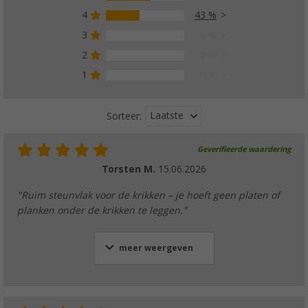
4
43 %
3
0 %
Berger bandenbeschermers - set van 2
(25)
2
0 %
€ 16,99
1
0 %
Laatste
Sorteer:
Geverifieerde waardering
Berger inbussleutel
Torsten M.
15.06.2026
(
Over
100)
€ 6,99
"Ruim steunvlak voor de krikken – je hoeft geen platen of
vanaf
Adviesprijs
€ 8,99
planken onder de krikken te leggen."
meer weergeven
Berger steunplaten set van 4
(
Over
100)